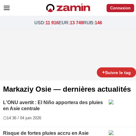
Connexion
USD
:
11 916
EUR
:
13 749
RUB
:
146
+
Suivre le tag
Markaziy Osie — dernières actualités
L'ONU avertit : El Niño apportera des pluies
en Asie centrale
14:36 / 04 juin 2026
Risque de fortes pluies accru en Asie