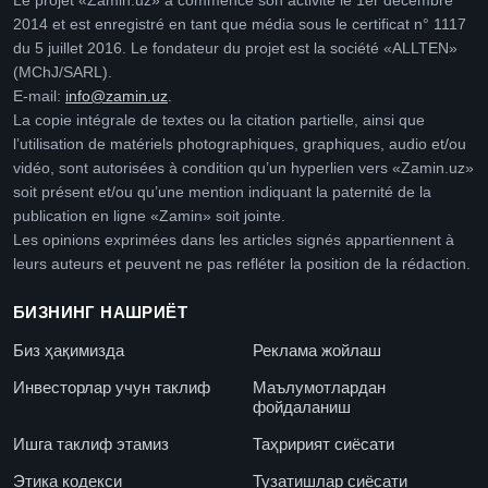
Le projet «Zamin.uz» a commencé son activité le 1er décembre
2014 et est enregistré en tant que média sous le certificat n° 1117
du 5 juillet 2016. Le fondateur du projet est la société «ALLTEN»
(MChJ/SARL).
E-mail:
info@zamin.uz
.
La copie intégrale de textes ou la citation partielle, ainsi que
l’utilisation de matériels photographiques, graphiques, audio et/ou
vidéo, sont autorisées à condition qu’un hyperlien vers «Zamin.uz»
soit présent et/ou qu’une mention indiquant la paternité de la
publication en ligne «Zamin» soit jointe.
Les opinions exprimées dans les articles signés appartiennent à
leurs auteurs et peuvent ne pas refléter la position de la rédaction.
БИЗНИНГ НАШРИЁТ
Биз ҳақимизда
Реклама жойлаш
Инвесторлар учун таклиф
Маълумотлардан
фойдаланиш
Ишга таклиф этамиз
Таҳририят сиёсати
Этика кодекси
Тузатишлар сиёсати