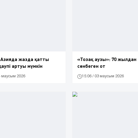
 Азияда жазда қатты
«Тозақ аузы»: 70 жылдан 
аупі артуы мүмкін
сөнбеген от
04 маусым 2026
15:06 / 03 маусым 2026