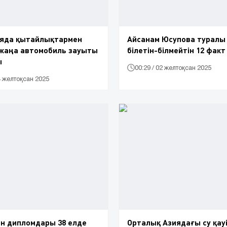
яда қытайлықтармен
Айсанам Юсупова туралы 
 жаңа автомобиль зауыты
білетін-білмейтін 12 факт
ы
00:29 / 02 желтоқсан 2025
04 желтоқсан 2025
н дипломдары 38 елде
Орталық Азиядағы су қауіп