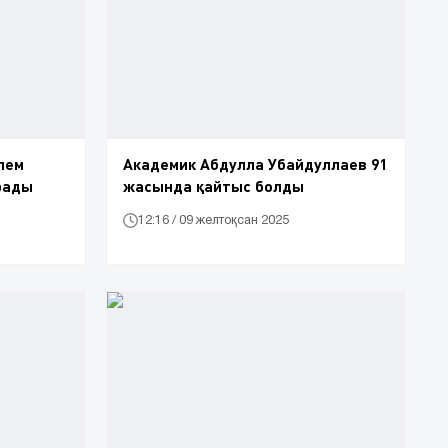
лем
Академик Абдулла Убайдуллаев 91
рады
жасында қайтыс болды
12:16 / 09 желтоқсан 2025