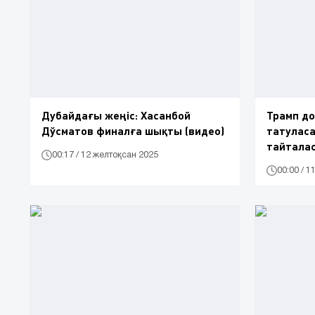
Дубайдағы жеңіс: Хасанбой
Трамп до
Дўсматов финалға шықты (видео)
татулас
тайтала
00:17 / 12 желтоқсан 2025
00:00 / 