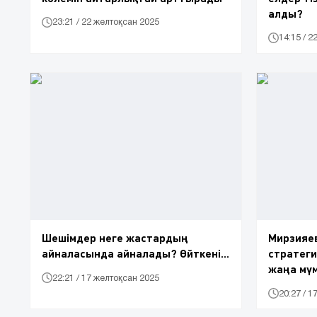
алды?
23:21 / 22 желтоқсан 2025
14:15 / 
Шешімдер неге жастардың
Мирзияе
айналасында айналады? Өйткені...
стратеги
жаңа мү
22:21 / 17 желтоқсан 2025
20:27 / 