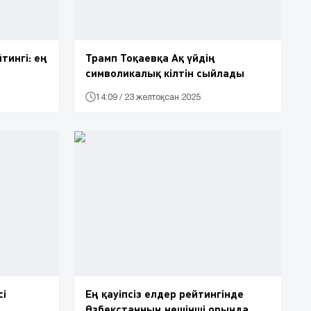
тингі: ең
Трамп Тоқаевқа Ақ үйдің
символикалық кілтін сыйлады
14:09 / 23 желтоқсан 2025
сі
Ең қауіпсіз елдер рейтингінде
Өзбекстанның нешінші орында