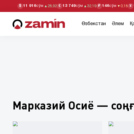
11 916
сўм
13 749
сўм
146
сўм
$
€
₽
¥
▲
28,92
▲
32,19
▼
0,18
Өзбекстан
Әлем
Қ
Марказий Осиё — соң