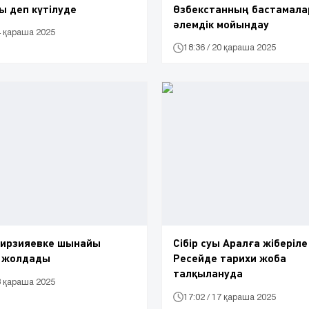
 деп күтілуде
Өзбекстанның бастамала
әлемдік мойындау
24 қараша 2025
18:36 / 20 қараша 2025
Мирзияевке шынайы
Сібір суы Аралға жіберіле
 жолдады
Ресейде тарихи жоба
талқылануда
18 қараша 2025
17:02 / 17 қараша 2025