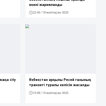
екені жарияланды
22:49 / 18 желтоқсан 2025
аңа city
Өзбекстан арқылы Ресей газының
транзиті туралы келісім жасалды
19:58 / 16 желтоқсан 2025