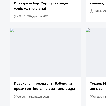
Ирандағы Fajr Cup турнирінде
танылады
үздік үштікке енді
16:03 / 
19:37 / 29 қараша 2025
Қазақстан президенті Өзбекстан
Тоқаев 
президентіне алғыс хат жолдады
алғысын
08:25 / 18 қараша 2025
01:23 / 