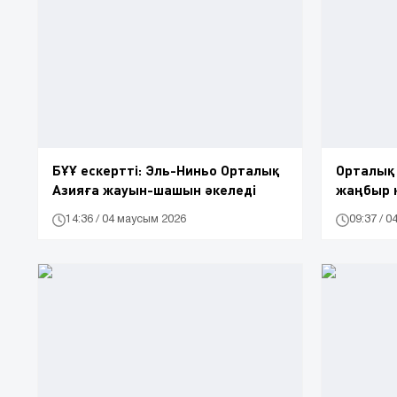
БҰҰ ескертті: Эль-Ниньо Орталық
Орталық
Азияға жауын-шашын әкеледі
жаңбыр қ
14:36 / 04 маусым 2026
09:37 / 