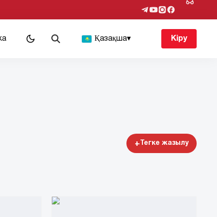
ка
Қазақша
▾
Кіру
+
Тегке жазылу