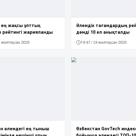
 ең жақсы ұлттық
Әлемдік тағамдардың рей
р рейтингі жарияланды
дәмді 10 ел анықталды
24 желтоқсан 2025
19:47 / 24 желтоқсан 2025
н әлемдегі ең тыныш
Өзбекстан GovTech индек
зімінде нешінші орын
бойынша әлемдегі ТОП-10