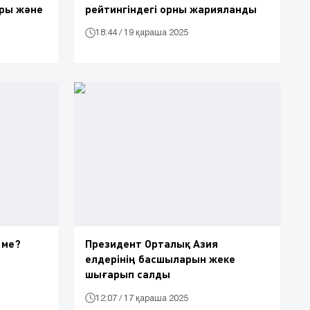
ры және
рейтингіндегі орны жарияланды
18:44 / 19 қараша 2025
 ме?
Президент Орталық Азия
елдерінің басшыларын жеке
шығарып салды
12:07 / 17 қараша 2025