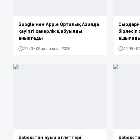
Google мен Apple Орталық Азияда
Сырдари
қауіпті хакерлік шабуылды
бірлесіп
анықтады
ашылад
20:43 / 08 желтоқсан 2025
22:06 / 
Өзбекстан ауыр атлеттері
Өзбекста