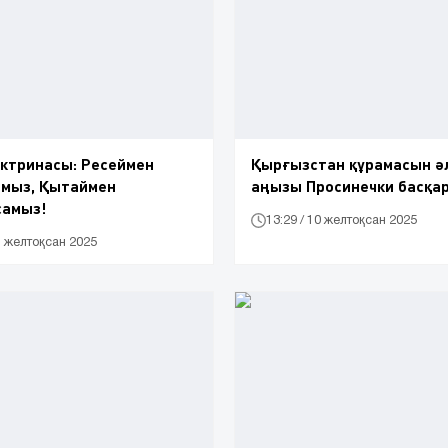
ктринасы: Ресеймен
Қырғызстан құрамасын ә
амыз, Қытаймен
аңызы Просинечки басқа
самыз!
13:29 / 10 желтоқсан 2025
11 желтоқсан 2025