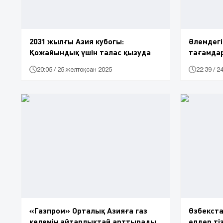
2031 жылғы Азия кубогы:
Әлемдегі
Қожайындық үшін талас қызуда
тағамда
20:05 / 25 желтоқсан 2025
22:39 / 
«Газпром» Орталық Азияға газ
Өзбекста
көлемін айтарлықтай арттырады
елдер ті