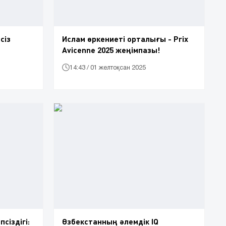
сіз
Ислам өркениеті орталығы - Prix
Avicenne 2025 жеңімпазы!
14:43 / 01 желтоқсан 2025
сіздігі:
Өзбекстанның әлемдік IQ