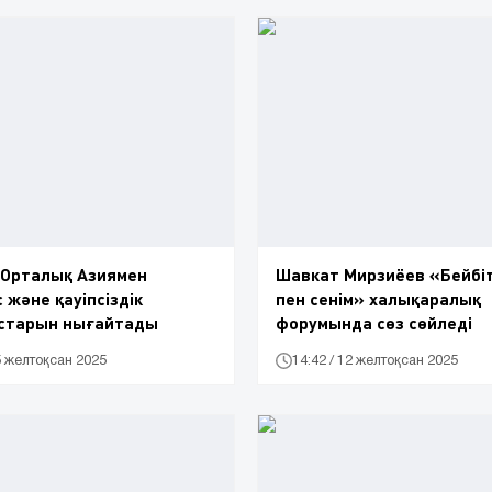
 Орталық Азиямен
Шавкат Мирзиёев «Бейбіт
 және қауіпсіздік
пен сенім» халықаралық
старын нығайтады
форумында сөз сөйледі
15 желтоқсан 2025
14:42 / 12 желтоқсан 2025