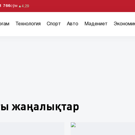
1 766
сўм
▲
4,29
оғам
Технология
Спорт
Авто
Мәдениет
Экономи
ғы жаңалықтар