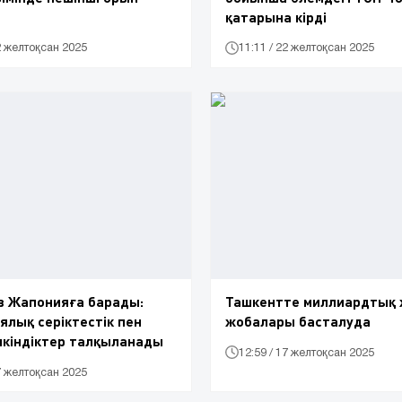
қатарына кірді
22 желтоқсан 2025
11:11 / 22 желтоқсан 2025
в Жапонияға барады:
Ташкентте миллиардтық ж
ялық серіктестік пен
жобалары басталуда
мкіндіктер талқыланады
12:59 / 17 желтоқсан 2025
17 желтоқсан 2025