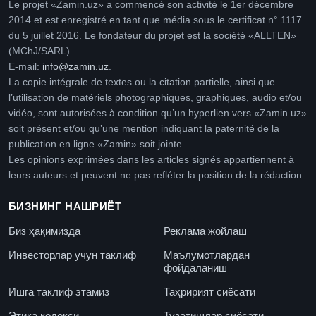
Le projet «Zamin.uz» a commencé son activité le 1er décembre
2014 et est enregistré en tant que média sous le certificat n° 1117
du 5 juillet 2016. Le fondateur du projet est la société «ALLTEN»
(MChJ/SARL).
E-mail:
info@zamin.uz
.
La copie intégrale de textes ou la citation partielle, ainsi que
l’utilisation de matériels photographiques, graphiques, audio et/ou
vidéo, sont autorisées à condition qu’un hyperlien vers «Zamin.uz»
soit présent et/ou qu’une mention indiquant la paternité de la
publication en ligne «Zamin» soit jointe.
Les opinions exprimées dans les articles signés appartiennent à
leurs auteurs et peuvent ne pas refléter la position de la rédaction.
БИЗНИНГ НАШРИЁТ
Биз ҳақимизда
Реклама жойлаш
Инвесторлар учун таклиф
Маълумотлардан
фойдаланиш
Ишга таклиф этамиз
Таҳририят сиёсати
Этика кодекси
Тузатишлар сиёсати