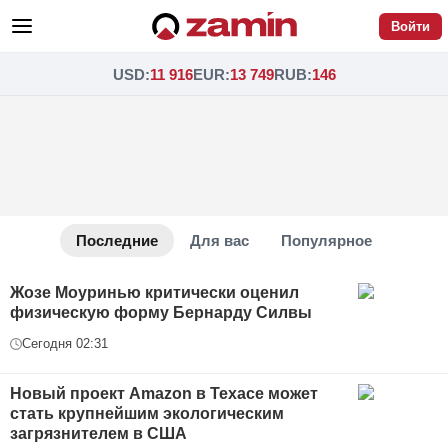
Войти
USD
:
11 916
EUR
:
13 749
RUB
:
146
Последние новости
Последние
Для вас
Популярное
Жозе Моуринью критически оценил
физическую форму Бернарду Силвы
Сегодня 02:31
Новый проект Amazon в Техасе может
стать крупнейшим экологическим
загрязнителем в США