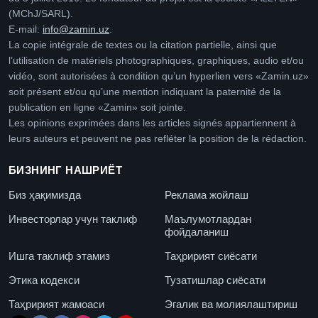
(MChJ/SARL).
E-mail:
info@zamin.uz
.
La copie intégrale de textes ou la citation partielle, ainsi que
l’utilisation de matériels photographiques, graphiques, audio et/ou
vidéo, sont autorisées à condition qu’un hyperlien vers «Zamin.uz»
soit présent et/ou qu’une mention indiquant la paternité de la
publication en ligne «Zamin» soit jointe.
Les opinions exprimées dans les articles signés appartiennent à
leurs auteurs et peuvent ne pas refléter la position de la rédaction.
БИЗНИНГ НАШРИЁТ
Биз ҳақимизда
Реклама жойлаш
Инвесторлар учун таклиф
Маълумотлардан
фойдаланиш
Ишга таклиф этамиз
Таҳририят сиёсати
Этика кодекси
Тузатишлар сиёсати
Таҳририят жамоаси
Эгалик ва молиялаштириш