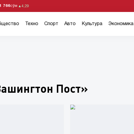
1 766
сўм
▲
4,29
бщество
Техно
Спорт
Авто
Культура
Экономика
Вашингтон Пост»