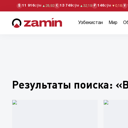
11 916
сўм
13 749
сўм
146
сўм
$
€
₽
¥
▲
28,92
▲
32,19
▼
0,18
Узбекистан
Мир
О
Результаты поиска: «