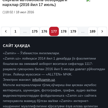
нархлар (2016 йил 17 июль)
18:02 / 18 июл 2016
…
…
1
175
176
177
178
179
189
САЙТ ҲАҚИДА
«Zamin» – Ўзбекистон янгиликлари.
«Zamin.uz» лойиҳаси 2014 йил 1 декабрда ўз фаолиятини
бошлаган ва оммавий ахборот воситаси сифатида 1117-
рақамли гувоҳнома билан 2016 йил 5 июлда давлат рўйхатидан
ўтган. Лойиҳа муассиси — «ALLTEN» МЧЖ.
Электрон манзил:
info@zamin.uz
.
Матнли материалларни тўлиқ кўчириш ёки қисман иқтибос
келтиришга, шунингдек, фотографик, график, аудио ва/ёки
видеоматериаллардан фойдаланишга «Zamin.uz» сайтига
гиперҳавола мавжуд бўлган ва/ёки «Zamin» интернет-
нашрининг муаллифлигини кўрсатувчи ёзув илова қилинган