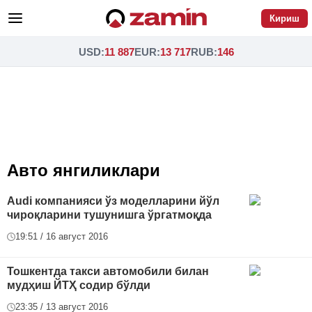
Кириш
USD
:
11 887
EUR
:
13 717
RUB
:
146
Авто янгиликлари
Audi компанияси ўз моделларини йўл
чироқларини тушунишга ўргатмоқда
19:51 / 16 август 2016
Тошкентда такси автомобили билан
мудҳиш ЙТҲ содир бўлди
23:35 / 13 август 2016