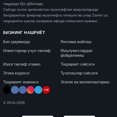
тақдирда йўл қўйилади.
Сайтда эълон қилинаётган муаллифлик мақолаларида
билдирилган фикрлар муаллифга тегишли ва улар Zamin.uz
таҳририяти нуқтаи назарини ифода этмаслиги мумкин.
БИЗНИНГ НАШРИЁТ
Биз ҳақимизда
Реклама жойлаш
Инвесторлар учун таклиф
Маълумотлардан
фойдаланиш
Ишга таклиф этамиз
Таҳририят сиёсати
Этика кодекси
Тузатишлар сиёсати
Таҳририят жамоаси
Эгалик ва молиялаштириш
+18
© 2014-
2026