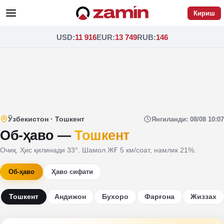
Кириш
USD
:
11 916
EUR
:
13 749
RUB
:
146
Ўзбекистон
·
Тошкент
Янгиланди
:
08/08 10:07
Об-ҳаво
—
Тошкент
Очиқ. Ҳис қилинади 33°. Шамол ЖҒ 5 км/соат, намлик 21%.
Об-ҳаво
Ҳаво сифати
Тошкент
Андижон
Бухоро
Фарғона
Жиззах