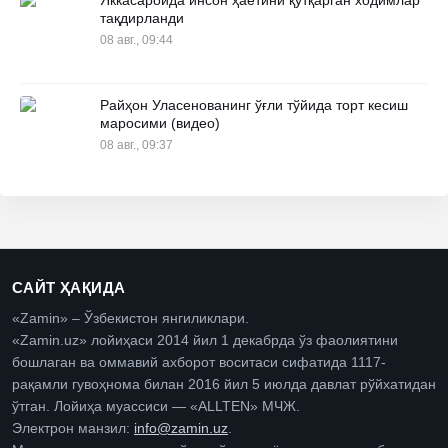
Яккасаройда инсон ҳаётини қутқарган ходимлар
тақдирланди
08 авг., 09:44
Райҳон Уласенованинг ўғли тўйида торт кесиш
маросими (видео)
08 авг., 09:37
САЙТ ҲАҚИДА
«Zamin» – Ўзбекистон янгиликлари.
«Zamin.uz» лойиҳаси 2014 йил 1 декабрда ўз фаолиятини
бошлаган ва оммавий ахборот воситаси сифатида 1117-
рақамли гувоҳнома билан 2016 йил 5 июлда давлат рўйхатидан
ўтган. Лойиҳа муассиси — «ALLTEN» МЧЖ.
Электрон манзил:
info@zamin.uz
.