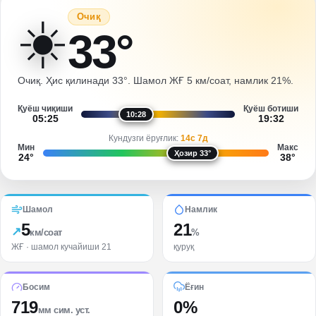
☀️
Очиқ
33
°
Очиқ. Ҳис қилинади 33°. Шамол ЖҒ 5 км/соат, намлик 21%.
Қуёш чиқиши
Қуёш ботиши
10:28
05:25
19:32
Кундузги ёруғлик
:
14с 7д
Мин
Макс
Ҳозир
33
°
24
°
38
°
Шамол
Намлик
5
21
↗
км/соат
%
ЖҒ
· шамол кучайиши 21
қуруқ
Босим
Ёғин
719
0%
мм сим. уст.