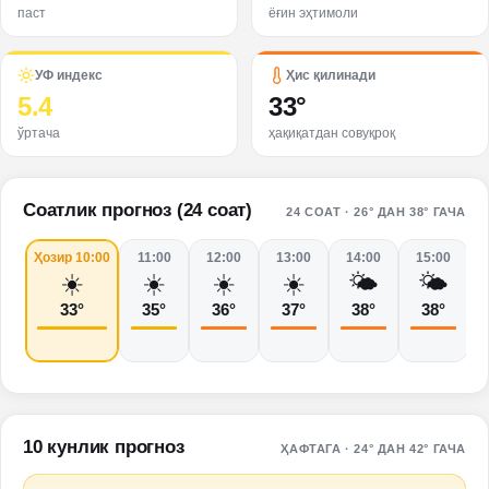
паст
ёғин эҳтимоли
УФ индекс
Ҳис қилинади
5.4
33
°
ўртача
ҳақиқатдан совуқроқ
Соатлик прогноз (24 соат)
24 СОАТ
·
26° ДАН 38° ГАЧА
Ҳозир 10:00
11:00
12:00
13:00
14:00
15:00
☀️
☀️
☀️
☀️
🌤️
🌤️
33
°
35
°
36
°
37
°
38
°
38
°
10 кунлик прогноз
ҲАФТАГА
·
24° ДАН 42° ГАЧА