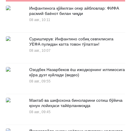
Инфантинога қўйилган оғир айбловлар: ФИФА
расмий баёнот билан чиқди
08 авг., 10:11
Суриштирув: Инфантино собиқ севгилисига
УЕФА пулидан катта товон тўлатган!
08 авг., 10:07
Озодбек Назарбеков ёш ижодкорнинг илтимосига
кўра дуэт куйлади (видео)
08 авг., 09:55
Мактаб ва шифохона биноларини сотиш бўйича
қонун лойиҳаси тайёрланмоқда
08 авг., 09:45