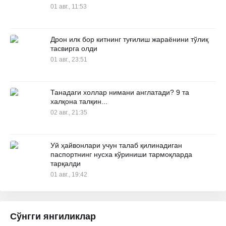
01 авг., 11:53
Дрон илк бор китнинг туғилиш жараёнини тўлиқ
тасвирга олди
01 авг., 23:51
Танадаги холлар нимани англатади? 9 та
халқона талқин...
02 авг., 21:35
Уй ҳайвонлари учун талаб қилинадиган
паспортнинг нусха кўриниши тармоқларда
тарқалди
01 авг., 19:42
Сўнгги янгиликлар