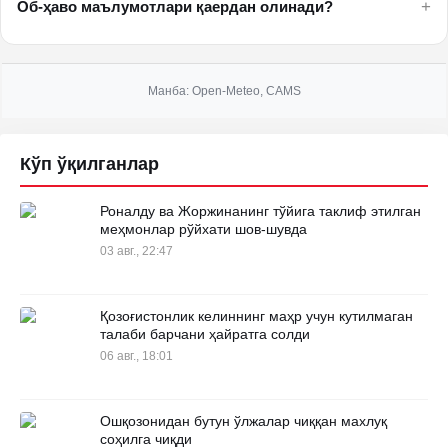
+
Об-ҳаво маълумотлари қаердан олинади?
Манба
: Open-Meteo, CAMS
Кўп ўқилганлар
Роналду ва Жоржинанинг тўйига таклиф этилган
меҳмонлар рўйхати шов-шувда
03 авг., 22:47
Қозоғистонлик келиннинг маҳр учун кутилмаган
талаби барчани ҳайратга солди
06 авг., 18:01
Ошқозонидан бутун ўлжалар чиққан махлуқ
соҳилга чиқди