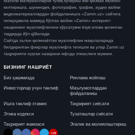
Матнли материалларни тўлиқ кўчириш ёки қисман иқтибос
келтиришга, шунингдек, фотографик, график, аудио ва/ёки
видеоматериаллардан фойдаланишга «Zamin.uz» сайтига
гиперҳавола мавжуд бўлган ва/ёки «Zamin» интернет-
нашрининг муаллифлигини кўрсатувчи ёзув илова қилинган
тақдирда йўл қўйилади.
Сайтда эълон қилинаётган муаллифлик мақолаларида
билдирилган фикрлар муаллифга тегишли ва улар Zamin.uz
таҳририяти нуқтаи назарини ифода этмаслиги мумкин.
БИЗНИНГ НАШРИЁТ
Биз ҳақимизда
Реклама жойлаш
Инвесторлар учун таклиф
Маълумотлардан
фойдаланиш
Ишга таклиф этамиз
Таҳририят сиёсати
Этика кодекси
Тузатишлар сиёсати
Таҳририят жамоаси
Эгалик ва молиялаштириш
+18