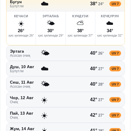
☁️
Бугун
38
°
24
°
UV
7
Булутли
КЕЧАСИ
ЭРТАЛАБ
КУНДУЗИ
КЕЧҚУРУН
☀️
🌤️
⛅
☁️
26
°
30
°
38
°
34
°
ҳис қилинади
26
°
ҳис қилинади
29
°
ҳис қилинади
37
°
ҳис қилинади
32
°
🌤️
Эртага
40
°
26
°
UV
7
Асосан очиқ
☁️
Душ, 10 Авг
40
°
27
°
UV
7
Булутли
🌤️
Сеш, 11 Авг
40
°
28
°
UV
7
Асосан очиқ
☀️
Чор, 12 Авг
42
°
27
°
UV
7
Очиқ
☀️
Пай, 13 Авг
42
°
27
°
UV
7
Очиқ
☀️
Жум, 14 Авг
41
°
28
°
UV
7