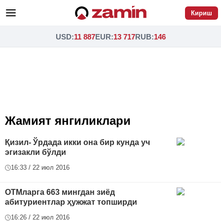
Кириш
USD
:
11 887
EUR
:
13 717
RUB
:
146
Жамият янгиликлари
Қизил- Ўрдада икки она бир кунда уч
эгизакли бўлди
16:33 / 22 июл 2016
ОТМларга 663 мингдан зиёд
абитуриентлар ҳужжат топширди
16:26 / 22 июл 2016