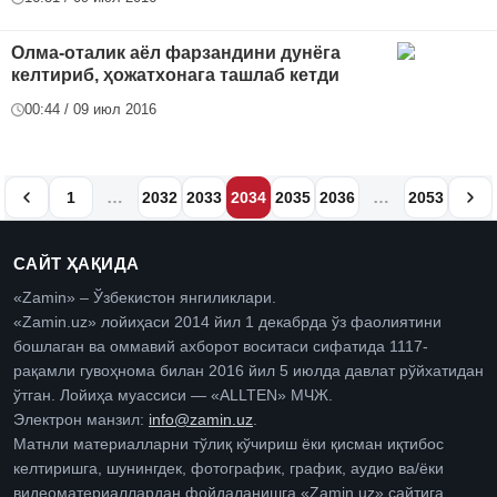
Олма-оталик аёл фарзандини дунёга
келтириб, ҳожатхонага ташлаб кетди
00:44 / 09 июл 2016
…
…
1
2032
2033
2034
2035
2036
2053
САЙТ ҲАҚИДА
«Zamin» – Ўзбекистон янгиликлари.
«Zamin.uz» лойиҳаси 2014 йил 1 декабрда ўз фаолиятини
бошлаган ва оммавий ахборот воситаси сифатида 1117-
рақамли гувоҳнома билан 2016 йил 5 июлда давлат рўйхатидан
ўтган. Лойиҳа муассиси — «ALLTEN» МЧЖ.
Электрон манзил:
info@zamin.uz
.
Матнли материалларни тўлиқ кўчириш ёки қисман иқтибос
келтиришга, шунингдек, фотографик, график, аудио ва/ёки
видеоматериаллардан фойдаланишга «Zamin.uz» сайтига