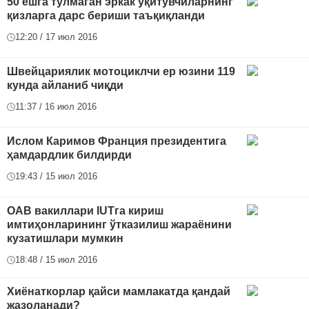
50 ёшга тўлмаган эркак ўқитувчиларнинг
қизларга дарс бериши таъқиқланди
12:20 / 17 июл 2016
Швейцариялик мотоциклчи ер юзини 119
кунда айланиб чиқди
11:37 / 16 июл 2016
Ислом Каримов Франция президентига
ҳамдардлик билдирди
19:43 / 15 июл 2016
ОАВ вакиллари IUTга кириш
имтиҳонларининг ўтказилиш жараёнини
кузатишлари мумкин
18:48 / 15 июл 2016
Хиёнаткорлар қайси мамлакатда қандай
жазоланади?