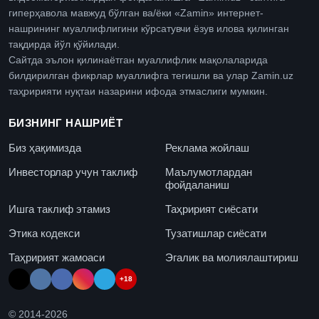
гиперҳавола мавжуд бўлган ва/ёки «Zamin» интернет-
нашрининг муаллифлигини кўрсатувчи ёзув илова қилинган
тақдирда йўл қўйилади.
Сайтда эълон қилинаётган муаллифлик мақолаларида
билдирилган фикрлар муаллифга тегишли ва улар Zamin.uz
таҳририяти нуқтаи назарини ифода этмаслиги мумкин.
БИЗНИНГ НАШРИЁТ
Биз ҳақимизда
Реклама жойлаш
Инвесторлар учун таклиф
Маълумотлардан
фойдаланиш
Ишга таклиф этамиз
Таҳририят сиёсати
Этика кодекси
Тузатишлар сиёсати
Таҳририят жамоаси
Эгалик ва молиялаштириш
+18
© 2014-
2026