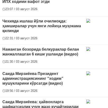
ЙПХ ходими вафот этди
23:07 / 03 август 2026
Чехияда ишлаш йўли очилмоқда:
ҳамширалар учун янги лойиҳа муҳокама
қилинди
22:31 / 03 август 2026
Наманган бозорида белкураклар билан
жанжаллашган 6 киши ушланди (видео)
21:30 / 03 август 2026
Саида Мирзиёева Президент
администрациясининг “ходим”
мушукларини кўрсатди (видео)
19:56 / 03 август 2026
Саида Мирзиёева: ҳайвонларга
шафқатсизлик учун жазо кучайтирилди