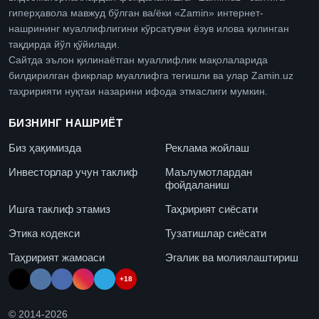
гиперҳавола мавжуд бўлган ва/ёки «Zamin» интернет-
нашрининг муаллифлигини кўрсатувчи ёзув илова қилинган
тақдирда йўл қўйилади.
Сайтда эълон қилинаётган муаллифлик мақолаларида
билдирилган фикрлар муаллифга тегишли ва улар Zamin.uz
таҳририяти нуқтаи назарини ифода этмаслиги мумкин.
БИЗНИНГ НАШРИЁТ
Биз ҳақимизда
Реклама жойлаш
Инвесторлар учун таклиф
Маълумотлардан
фойдаланиш
Ишга таклиф этамиз
Таҳририят сиёсати
Этика кодекси
Тузатишлар сиёсати
Таҳририят жамоаси
Эгалик ва молиялаштириш
+18
© 2014-
2026