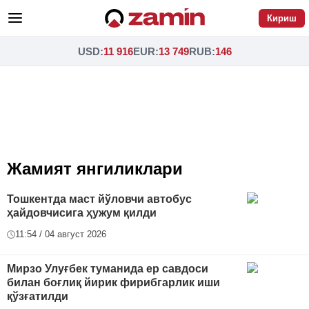
Кириш
USD
:
11 916
EUR
:
13 749
RUB
:
146
Жамият янгиликлари
Тошкентда маст йўловчи автобус
ҳайдовчисига ҳужум қилди
11:54 / 04 август 2026
Мирзо Улуғбек туманида ер савдоси
билан боғлиқ йирик фирибгарлик иши
қўзғатилди