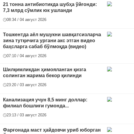
21 тонна антибиотикда шубҳа ўйғонди:
7,3 млрд сўмлик юк ушланди
08:34 / 04 август 2026
Тошкентда аёл мушукни шавқатсизларча
зина тутқичига ургани акс этган видео
баҳсларга сабаб бўлмоқда (видео)
07:10 / 04 август 2026
Шилқимликдан ҳимояланган қизга
солинган жарима бекор қилинди
23:20 / 03 август 2026
Канализация учун 8,5 минг доллар:
филиал бошлиғи гумонда...
23:13 / 03 август 2026
Фарғонада маст ҳайдовчи уриб юборган