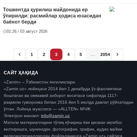
Тошкентда қурилиш майдонида ер
ўпирилди: расмийлар ҳодиса юзасидан
баёнот берди
01:26 / 03 август 2026
…
1
2
3
4
5
2054
САЙТ ҲАҚИДА
«Zamin» – Ўзбекистон янгиликлари.
«Zamin.uz» лойиҳаси 2014 йил 1 декабрда ўз фаолиятини
бошлаган ва оммавий ахборот воситаси сифатида 1117-
рақамли гувоҳнома билан 2016 йил 5 июлда давлат рўйхатидан
ўтган. Лойиҳа муассиси — «ALLTEN» МЧЖ.
Электрон манзил:
info@zamin.uz
.
Матнли материалларни тўлиқ кўчириш ёки қисман иқтибос
келтиришга, шунингдек, фотографик, график, аудио ва/ёки
видеоматериаллардан фойдаланишга «Zamin.uz» сайтига