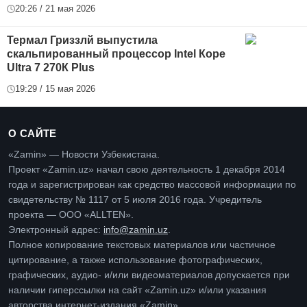
20:26 / 21 мая 2026
Термал Гриззлй выпустила
скальпированный процессор Intel Коре
Ultra 7 270К Plus
19:29 / 15 мая 2026
О САЙТЕ
«Zamin» — Новости Узбекистана.
Проект «Zamin.uz» начал свою деятельность 1 декабря 2014
года и зарегистрирован как средство массовой информации по
свидетельству № 1117 от 5 июля 2016 года. Учредитель
проекта — ООО «ALLTEN».
Электронный адрес:
info@zamin.uz
.
Полное копирование текстовых материалов или частичное
цитирование, а также использование фотографических,
графических, аудио- и/или видеоматериалов допускается при
наличии гиперссылки на сайт «Zamin.uz» и/или указания
авторства интернет-издания «Zamin».