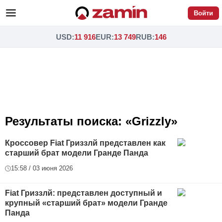
Войти
USD
:
11 916
EUR
:
13 749
RUB
:
146
Результаты поиска: «Grizzly»
Кроссовер Fiat Гриззлй представлен как
старший брат модели Гранде Панда
15:58 / 03 июня 2026
Fiat Гриззлй: представлен доступный и
крупный «старший брат» модели Гранде
Панда