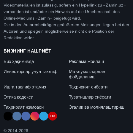
Videomaterialien ist zulässig, sofern ein Hyperlink zu «Zamin.uz»
vorhanden ist und/oder ein Hinweis auf die Urheberschaft des
Online-Mediums «Zamin» beigefügt wird.
Die in den Autorenbeiträgen geäußerten Meinungen liegen bei den
Autoren und spiegeln möglicherweise nicht die Position der
Redaktion wider.
БИЗНИНГ НАШРИЁТ
Биз ҳақимизда
Реклама жойлаш
Инвесторлар учун таклиф
Маълумотлардан
фойдаланиш
Ишга таклиф этамиз
Таҳририят сиёсати
Этика кодекси
Тузатишлар сиёсати
Таҳририят жамоаси
Эгалик ва молиялаштириш
+18
© 2014-
2026