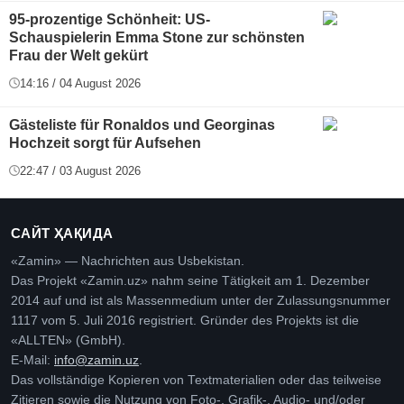
95-prozentige Schönheit: US-
Schauspielerin Emma Stone zur schönsten
Frau der Welt gekürt
14:16 / 04 August 2026
Gästeliste für Ronaldos und Georginas
Hochzeit sorgt für Aufsehen
22:47 / 03 August 2026
САЙТ ҲАҚИДА
«Zamin» — Nachrichten aus Usbekistan.
Das Projekt «Zamin.uz» nahm seine Tätigkeit am 1. Dezember
2014 auf und ist als Massenmedium unter der Zulassungsnummer
1117 vom 5. Juli 2016 registriert. Gründer des Projekts ist die
«ALLTEN» (GmbH).
E-Mail:
info@zamin.uz
.
Das vollständige Kopieren von Textmaterialien oder das teilweise
Zitieren sowie die Nutzung von Foto-, Grafik-, Audio- und/oder