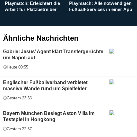
Playmatch: Erleichtert die
Playmatch: Alle notwendigen
W
Arbeit für Platzbetreiber
Fußball-Services in einer App
I
b
g
Ähnliche Nachrichten
Gabriel Jesus’ Agent klärt Transfergerüchte
um Napoli auf
Heute 00:55
Englischer Fußballverband verbietet
massive Wände rund um Spielfelder
Gestern 23:36
Bayern München Besiegt Aston Villa Im
Testspiel In Hongkong
Gestern 22:37