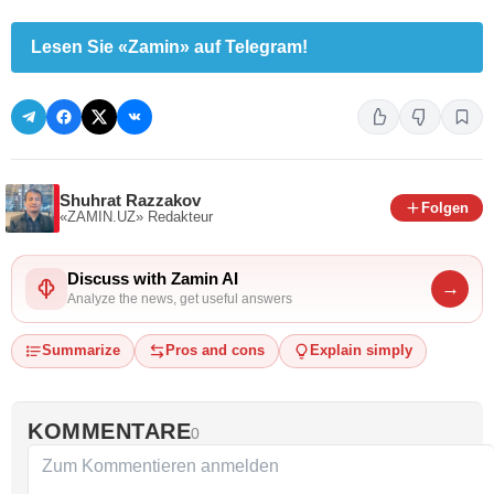
Lesen Sie «Zamin» auf Telegram!
Shuhrat Razzakov
Folgen
«ZAMIN.UZ»
Redakteur
Discuss with Zamin AI
→
Analyze the news, get useful answers
Summarize
Pros and cons
Explain simply
KOMMENTARE
0