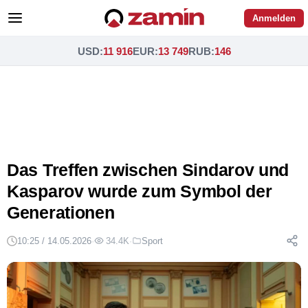
Anmelden
USD
:
11 916
EUR
:
13 749
RUB
:
146
Das Treffen zwischen Sindarov und
Kasparov wurde zum Symbol der
Generationen
10:25 / 14.05.2026
·
34.4K
·
Sport