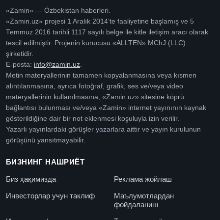
«Zamin» — Özbekistan haberleri.
«Zamin.uz» projesi 1 Aralık 2014’te faaliyetine başlamış ve 5
Temmuz 2016 tarihli 1117 sayılı belge ile kitle iletişim aracı olarak
tescil edilmiştir. Projenin kurucusu «ALLTEN» MChJ (LLC)
şirketidir.
E-posta:
info@zamin.uz
.
Metin materyallerinin tamamen kopyalanmasına veya kısmen
alıntılanmasına, ayrıca fotoğraf, grafik, ses ve/veya video
materyallerinin kullanılmasına, «Zamin.uz» sitesine köprü
bağlantısı bulunması ve/veya «Zamin» internet yayınının kaynak
gösterildiğine dair bir not eklenmesi koşuluyla izin verilir.
Yazarlı yayınlardaki görüşler yazarlara aittir ve yayın kurulunun
görüşünü yansıtmayabilir.
БИЗНИНГ НАШРИЁТ
Биз ҳақимизда
Реклама жойлаш
Инвесторлар учун таклиф
Маълумотлардан
фойдаланиш