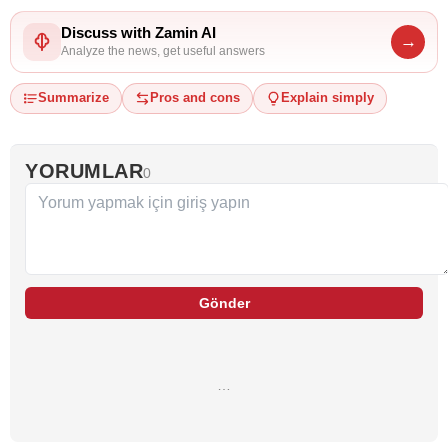
Discuss with Zamin AI
→
Analyze the news, get useful answers
Summarize
Pros and cons
Explain simply
YORUMLAR
0
Gönder
…