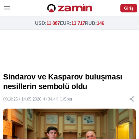
Giriş
USD
:
11 887
EUR
:
13 717
RUB
:
146
Sindarov ve Kasparov buluşması
nesillerin sembolü oldu
10:25 / 14.05.2026
·
34.4K
·
Spor