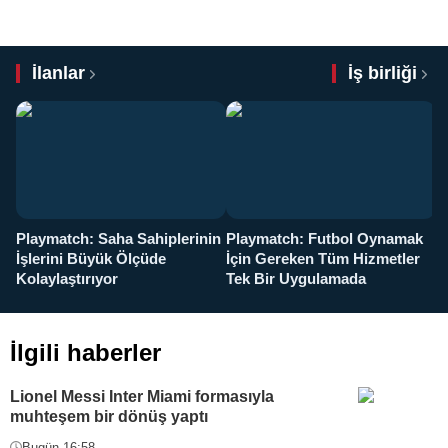
İlanlar
İş birliği
Playmatch: Saha Sahiplerinin
Playmatch: Futbol Oynamak
Y
İşlerini Büyük Ölçüde
İçin Gereken Tüm Hizmetler
y
Kolaylaştırıyor
Tek Bir Uygulamada
İlgili haberler
Lionel Messi Inter Miami formasıyla
muhteşem bir dönüş yaptı
Bugün 16:58