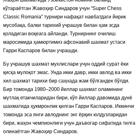
кўтараётган Жавоҳир Синдаров учун “Super Chess
Classic Romania” турнири нафақат навбатдаги йирик
мусобақа, балки тарихий учрашув билан ҳам эсда
қоладиган воқеага айланди. Турнирнинг очилиш
маросимида ҳамюртимиз афсонавий шахмат устаси
Гарри Каспаров билан учрашди.
Бу учрашув шахмат мухлислари учун оддий сурат ёки
қисқа мулоқот эмас. Унда икки давр, икки авлод ва икки
хил шахмат тарихи бир саҳнада жам бўлгандек бўлди.
Бир томонда 1980–2000 йиллар шахмат оламининг
мутлақ етакчиларидан бири, кўп йиллар давомида дунё
шахматида ҳукмронлик қилган Гарри Каспаров. Иккинчи
томонда эса янги авлоднинг энг ёрқин юлдузларидан
бири, жаҳон чемпионлиги учун даъвогар сифатида тилга
олинаётган Жавоҳир Синдаров.