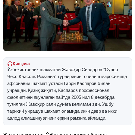
Қисқача
Ўзбекистонлик шахматчи Жавоҳир Синдаров "Супер
Чесс Классик Романиа" турнирининг очилиш маросимида
афсонавий шахмат устаси Гарри Каспаров билан
учрашди. Қизиқ жиҳати, Каспаров профессионал
фаолиятини якунлаган пайтда 2005 йил 8 декабрда
туғилган Жавоҳир ҳали дунёга келмаган эди. Ушбу
тарихий учрашув шахмат оламида икки давр ва икки
авлод алмашинувининг ёрқин рамзига айланди.
Жаҳон шахматида Ўзбекистон номини баланд