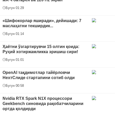
Бугун 01:29
«Шифокорлар яширади», дейишади: 7
маслаҳатни текширдик...
Бугун 01:14
Ҳаётни ўзгартирувчи 15 олтин қоида:
Руҳий хотиржамликка эришиш сири!
Бугун 01:01
OpenAI тақдимотлар тайёрловчи
НехтСлиде стартапини сотиб олди
Бугун 00:58
Nvidia RTX Spark N1X процессори
Geekbench синовида рақобатчиларини
ортда қолдирди