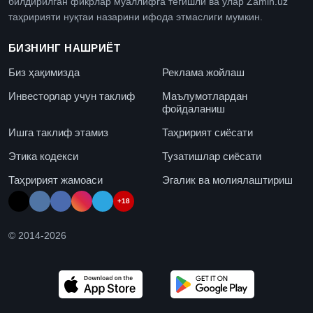
билдирилган фикрлар муаллифга тегишли ва улар Zamin.uz
таҳририяти нуқтаи назарини ифода этмаслиги мумкин.
БИЗНИНГ НАШРИЁТ
Биз ҳақимизда
Реклама жойлаш
Инвесторлар учун таклиф
Маълумотлардан
фойдаланиш
Ишга таклиф этамиз
Таҳририят сиёсати
Этика кодекси
Тузатишлар сиёсати
Таҳририят жамоаси
Эгалик ва молиялаштириш
+18
© 2014-
2026