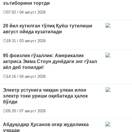
эътиборини тортди
07:02 / 04 август 2026
20 йил кутилган тўлиқ Қуёш тутилиши
август ойида кузатилади
18:31 / 03 август 2026
95 фоизлик гўзаллик: Америкалик
актриса Эмма Стоун дунёдаги энг гўзал
аёл деб топилди!
14:16 / 04 август 2026
Электр устунига чиққан улкан илон
электр токи уриши оқибатида ҳалок
бўлди
05:20 / 07 август 2026
Абдуқодир Ҳусанов оғир жудоликка
учради