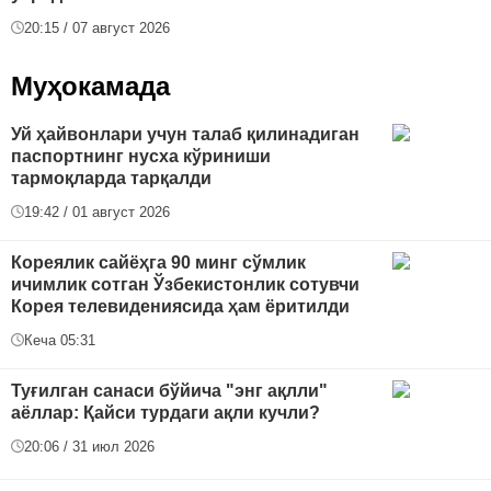
20:15 / 07 август 2026
Муҳокамада
Уй ҳайвонлари учун талаб қилинадиган
паспортнинг нусха кўриниши
тармоқларда тарқалди
19:42 / 01 август 2026
Кореялик сайёҳга 90 минг сўмлик
ичимлик сотган Ўзбекистонлик сотувчи
Корея телевидениясида ҳам ёритилди
Кеча 05:31
Туғилган санаси бўйича "энг ақлли"
аёллар: Қайси турдаги ақли кучли?
20:06 / 31 июл 2026