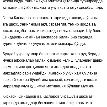
қозонмоқда. Унинг жаҳон элитаси қаторида турнирларда
қатнашиши ўзбек шахмати учун катта ютуқ ҳисобланади.
Гарри Каспаров эса шахмат тарихида алоҳида ўринга
эга шахс. Унинг номи ақл, стратегия, темир ирода ва
юксак рақобат рамзи сифатида тилга олинади. Шу боис
Синдаровнинг айнан Каспаров билан бир саҳнада
туриши кўпчилик учун илҳомли манзара бўлди.
Бундай учрашувлар ёш спортчиларга катта руҳ беради.
Чунки афсоналар билан юзма-юз келиш, уларнинг даври
ва меросини ҳис қилиш янги авлодни янада катта
мақсадлар сари ундайди. Жавоҳир учун ҳам бу лаҳза
шахсий хотира бўлибгина қолмай, келажакдаги юксак
марралар учун қўшимча мотивация бўлиши мумкин.
Қисқаси, Синдаров ва Каспаров учрашуви шахмат
тарихида авлодлар боғланишининг ёрқин рамзига