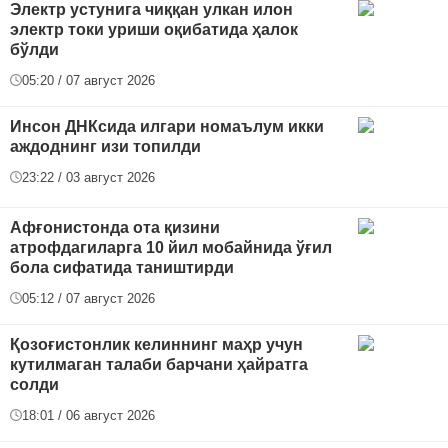
Электр устунига чиққан улкан илон
электр токи уриши оқибатида ҳалок
бўлди
05:20 / 07 август 2026
Инсон ДНКсида илгари номаълум икки
аждоднинг изи топилди
23:22 / 03 август 2026
Афғонистонда ота қизини
атрофдагиларга 10 йил мобайнида ўғил
бола сифатида таништирди
05:12 / 07 август 2026
Қозоғистонлик келиннинг маҳр учун
кутилмаган талаби барчани ҳайратга
солди
18:01 / 06 август 2026