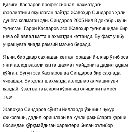
Қизиғи, Каспаров профессионал шахматдаги
фаолиятини якунлаган пайтда Жавоҳир Синдаров ҳали
дунёга келмаган эди. Синдаров 2005 йил 8 декабрь куни
туғилган. Гарри Каспаров эса Жавоҳир туғилишидан бир
неча ой аввал катта шахматдан кетганди. Бу факт ушбу
учрашувга янада рамзий маъно беради.
Яъни, бир давр саҳнадан кетган, орадан йиллар ўтиб эса
янги авлод вакили катта шахмат майдонига дадил қадам
қўйган. Бугун эса Каспаров ва Синдаров бир саҳнада
учрашди. Бу ҳолат шахматда авлодлар алмашинуви
қандай гўзал ва таъсирли кўриниш олишини намоён
этди.
Жавоҳир Синдаров сўнгги йилларда ўзининг чуқур
фикрлаши, дадил юришлари ва кучли рақибларга қарши
босимдан қўрқмайдиган характери билан эътибор