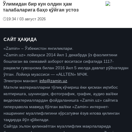
Ўлимидан бир кун олдин ҳам
талабаларига баҳо қўйган устоз
19:34 / 03 август 2026
САЙТ ҲАҚИДА
«Zamin» – Ўзбекистон янгиликлари.
«Zamin.uz» лойиҳаси 2014 йил 1 декабрда ўз фаолиятини
бошлаган ва оммавий ахборот воситаси сифатида 1117-
рақамли гувоҳнома билан 2016 йил 5 июлда давлат рўйхатидан
ўтган. Лойиҳа муассиси — «ALLTEN» МЧЖ.
Электрон манзил:
info@zamin.uz
.
Матнли материалларни тўлиқ кўчириш ёки қисман иқтибос
келтиришга, шунингдек, фотографик, график, аудио ва/ёки
видеоматериаллардан фойдаланишга «Zamin.uz» сайтига
гиперҳавола мавжуд бўлган ва/ёки «Zamin» интернет-
нашрининг муаллифлигини кўрсатувчи ёзув илова қилинган
тақдирда йўл қўйилади.
Сайтда эълон қилинаётган муаллифлик мақолаларида