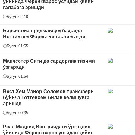
ўйинида Ференкварос устидан қийин
ғалабага эришди
Бугун 02:10
Барселона предмавсум баҳсида
Ноттингем Форестни таслим этди
Бугун 01:55
Манчестер Сити да сардорлик тизими
ўзгаради
Бугун 01:54
Вест Хем Манор Соломон трансфери
бўйича Тоттенхем билан келишувга
эришди
Бугун 00:35
Реал Мадрид Венгриядаги ўртоқлик
ўйинида Ференкварос устидан қийин