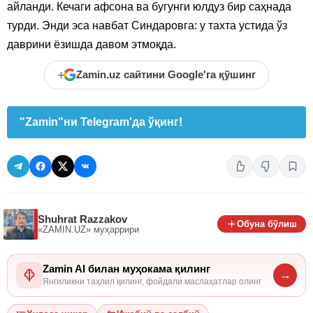
айланди. Кечаги афсона ва бугунги юлдуз бир саҳнада
турди. Энди эса навбат Синдаровга: у тахта устида ўз
даврини ёзишда давом этмоқда.
+
Zamin.uz сайтини Google'га қўшинг
"Zamin"ни Telegram'да ўқинг!
Shuhrat Razzakov
Обуна бўлиш
«ZAMIN.UZ»
муҳаррири
Zamin AI билан муҳокама қилинг
→
Янгиликни таҳлил қилинг, фойдали маслаҳатлар олинг