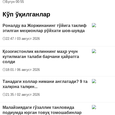
Бугун 00:55
Кўп ўқилганлар
Роналду ва Жоржинанинг тўйига таклиф
этилган меҳмонлар рўйхати шов-шувда
22:47 / 03 август 2026
Қозоғистонлик келиннинг маҳр учун
кутилмаган талаби барчани ҳайратга
солди
18:01 / 06 август 2026
Танадаги холлар нимани англатади? 9 та
халқона талқин...
21:35 / 02 август 2026
Малайзиядаги гўзаллик танловида
подиумда юрган товуқ томошабинлар