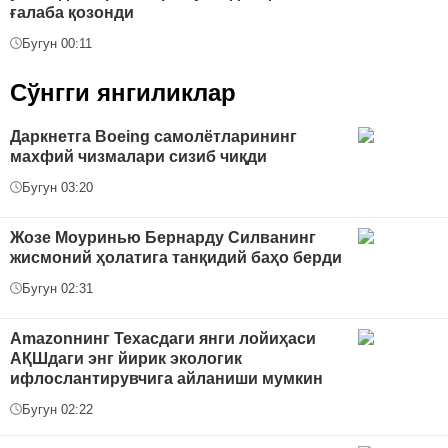
ғалаба қозонди
Бугун 00:11
Сўнгги янгиликлар
Даркнетга Boeing самолётларининг
махфий чизмалари сизиб чиқди
Бугун 03:20
Жозе Моуринью Бернарду Силванинг
жисмоний ҳолатига танқидий баҳо берди
Бугун 02:31
Amazonнинг Техасдаги янги лойиҳаси
АҚШдаги энг йирик экологик
ифлослантирувчига айланиши мумкин
Бугун 02:22