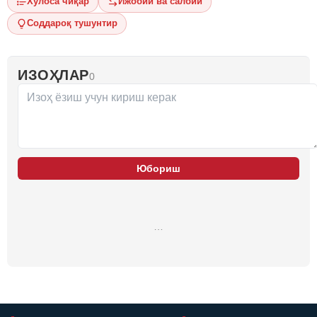
Хулоса чиқар
Ижобий ва салбий
Соддароқ тушунтир
ИЗОҲЛАР
0
Юбориш
…