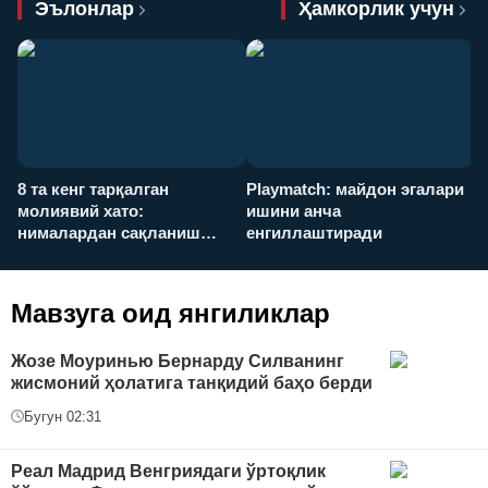
Эълонлар
Ҳамкорлик учун
8 та кенг тарқалган
Playmatch: майдон эгалари
P
молиявий хато:
ишини анча
у
нималардан сақланиш
енгиллаштиради
х
керак?
Мавзуга оид янгиликлар
Жозе Моуринью Бернарду Силванинг
жисмоний ҳолатига танқидий баҳо берди
Бугун 02:31
Реал Мадрид Венгриядаги ўртоқлик