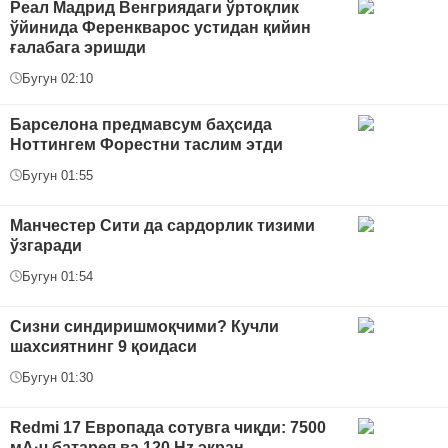
Реал Мадрид Венгриядаги ўртоқлик
ўйинида Ференкварос устидан қийин
ғалабага эришди
Бугун 02:10
Барселона предмавсум баҳсида
Ноттингем Форестни таслим этди
Бугун 01:55
Манчестер Сити да сардорлик тизими
ўзгаради
Бугун 01:54
Сизни синдиришмоқчими? Кучли
шахсиятнинг 9 қоидаси
Бугун 01:30
Redmi 17 Европада сотувга чиқди: 7500
мА·ч батарея ва 120 Hz экран