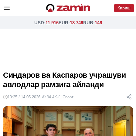
Кириш
USD
:
11 916
EUR
:
13 749
RUB
:
146
Синдаров ва Каспаров учрашуви
авлодлар рамзига айланди
10:25 / 14.05.2026
·
34.4K
·
Спорт