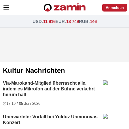
Anmelden
USD
:
11 916
EUR
:
13 749
RUB
:
146
Kultur Nachrichten
Via-Marokand-Mitglied überrascht alle,
indem es Mikrofon auf der Bühne verkehrt
herum hält
17:19 / 05 Juni 2026
Unerwarteter Vorfall bei Yulduz Usmonovas
Konzert