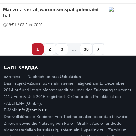
Manzura verrät, warum sie spät geheiratet
hat
18:51 / 03 Juni 2026
…
1
2
3
30
САЙТ ҲАҚИДА
«Zamin» — Nachrichten aus Usbekistan.
Das Projekt «Zamin.uz» nahm seine Tätigkeit am 1. Dezember
2014 auf und ist als Massenmedium unter der Zulassungsnummer
1117 vom 5. Juli 2016 registriert. Gründer des Projekts ist die
«ALLTEN» (GmbH).
E-Mail:
info@zamin.uz
.
Das vollständige Kopieren von Textmaterialien oder das teilweise
Zitieren sowie die Nutzung von Foto-, Grafik-, Audio- und/oder
Videomaterialien ist zulässig, sofern ein Hyperlink zu «Zamin.uz»