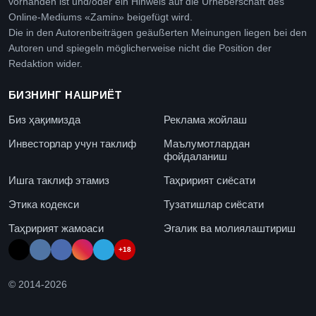
vorhanden ist und/oder ein Hinweis auf die Urheberschaft des
Online-Mediums «Zamin» beigefügt wird.
Die in den Autorenbeiträgen geäußerten Meinungen liegen bei den
Autoren und spiegeln möglicherweise nicht die Position der
Redaktion wider.
БИЗНИНГ НАШРИЁТ
Биз ҳақимизда
Реклама жойлаш
Инвесторлар учун таклиф
Маълумотлардан
фойдаланиш
Ишга таклиф этамиз
Таҳририят сиёсати
Этика кодекси
Тузатишлар сиёсати
Таҳририят жамоаси
Эгалик ва молиялаштириш
+18
© 2014-
2026