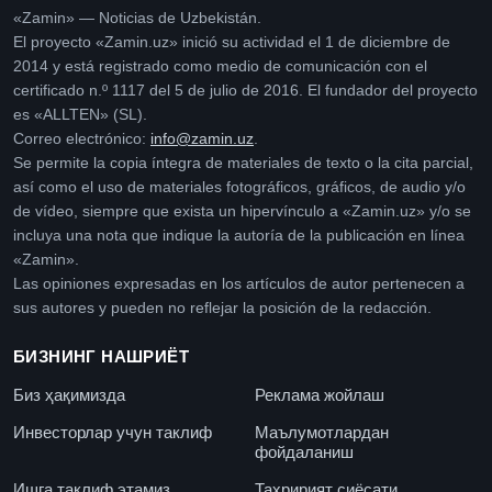
«Zamin» — Noticias de Uzbekistán.
El proyecto «Zamin.uz» inició su actividad el 1 de diciembre de
2014 y está registrado como medio de comunicación con el
certificado n.º 1117 del 5 de julio de 2016. El fundador del proyecto
es «ALLTEN» (SL).
Correo electrónico:
info@zamin.uz
.
Se permite la copia íntegra de materiales de texto o la cita parcial,
así como el uso de materiales fotográficos, gráficos, de audio y/o
de vídeo, siempre que exista un hipervínculo a «Zamin.uz» y/o se
incluya una nota que indique la autoría de la publicación en línea
«Zamin».
Las opiniones expresadas en los artículos de autor pertenecen a
sus autores y pueden no reflejar la posición de la redacción.
БИЗНИНГ НАШРИЁТ
Биз ҳақимизда
Реклама жойлаш
Инвесторлар учун таклиф
Маълумотлардан
фойдаланиш
Ишга таклиф этамиз
Таҳририят сиёсати