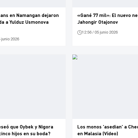
 fans en Namangan dejaron
«Gané 77 mil»: El nuevo ne
a a Yulduz Usmonova
Jahongir Otajonov
12:56 / 05 junio 2026
5 junio 2026
eseó que Oybek y Nigora
Los monos 'asedian' a Ch
cinco hijos en su boda?
en Malasia (Vídeo)