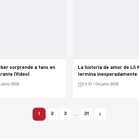
eber sorprende a fans en
La historia de amor de Li
rante (Video)
termina inesperadamente
4 junio 2026
12:31 / 04 junio 2026
1
2
3
…
31