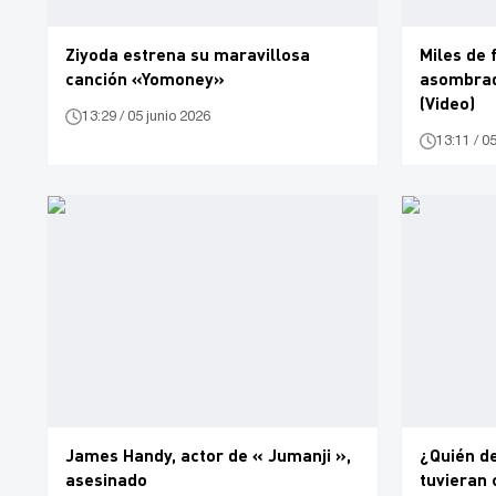
Ziyoda estrena su maravillosa
Miles de
canción «Yomoney»
asombrad
(Video)
13:29 / 05 junio 2026
13:11 / 0
James Handy, actor de « Jumanji »,
¿Quién d
asesinado
tuvieran 