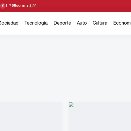
1 766
so'm
¥
▲
4,29
Sociedad
Tecnología
Deporte
Auto
Cultura
Econom