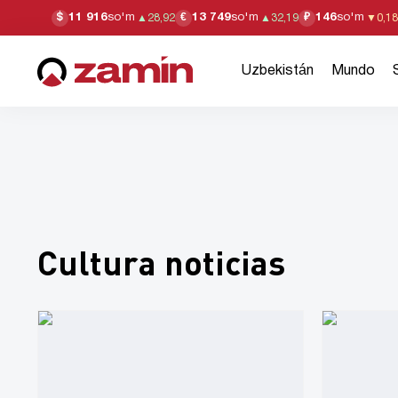
11 916
so'm
13 749
so'm
146
so'm
$
€
₽
▲
28,92
▲
32,19
▼
0,18
Uzbekistán
Mundo
Cultura noticias