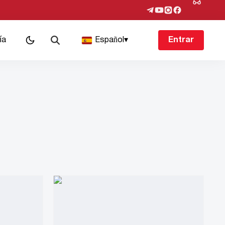
ía
Español
▾
Entrar