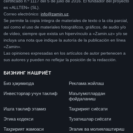
certificado n.º 1117 del 5 de julio de 2016. El fundador del proyecto
es «ALLTEN» (SL).
Correo electrónico:
info@zamin.uz
.
Se permite la copia íntegra de materiales de texto o la cita parcial,
así como el uso de materiales fotográficos, gráficos, de audio y/o
de vídeo, siempre que exista un hipervínculo a «Zamin.uz» y/o se
incluya una nota que indique la autoría de la publicación en línea
«Zamin».
Las opiniones expresadas en los artículos de autor pertenecen a
sus autores y pueden no reflejar la posición de la redacción.
БИЗНИНГ НАШРИЁТ
Биз ҳақимизда
Реклама жойлаш
Инвесторлар учун таклиф
Маълумотлардан
фойдаланиш
Ишга таклиф этамиз
Таҳририят сиёсати
Этика кодекси
Тузатишлар сиёсати
Таҳририят жамоаси
Эгалик ва молиялаштириш