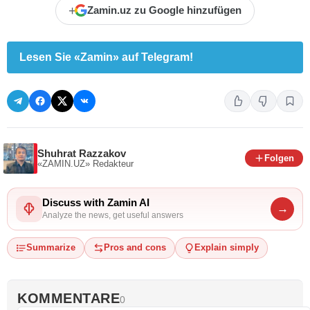
+
Zamin.uz zu Google hinzufügen
Lesen Sie «Zamin» auf Telegram!
Shuhrat Razzakov
Folgen
«ZAMIN.UZ»
Redakteur
Discuss with Zamin AI
→
Analyze the news, get useful answers
Summarize
Pros and cons
Explain simply
KOMMENTARE
0