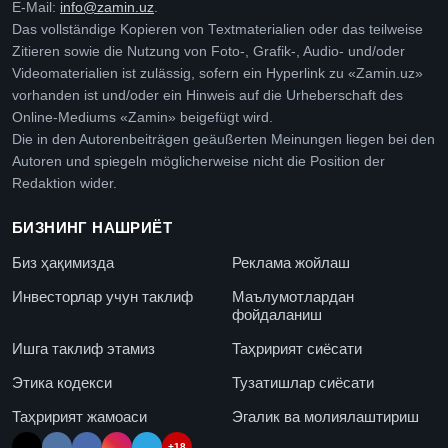
E-Mail:
info@zamin.uz
.
Das vollständige Kopieren von Textmaterialien oder das teilweise
Zitieren sowie die Nutzung von Foto-, Grafik-, Audio- und/oder
Videomaterialien ist zulässig, sofern ein Hyperlink zu «Zamin.uz»
vorhanden ist und/oder ein Hinweis auf die Urheberschaft des
Online-Mediums «Zamin» beigefügt wird.
Die in den Autorenbeiträgen geäußerten Meinungen liegen bei den
Autoren und spiegeln möglicherweise nicht die Position der
Redaktion wider.
БИЗНИНГ НАШРИЁТ
Биз ҳақимизда
Реклама жойлаш
Инвесторлар учун таклиф
Маълумотлардан
фойдаланиш
Ишга таклиф этамиз
Таҳририят сиёсати
Этика кодекси
Тузатишлар сиёсати
Таҳририят жамоаси
Эгалик ва молиялаштириш
+18