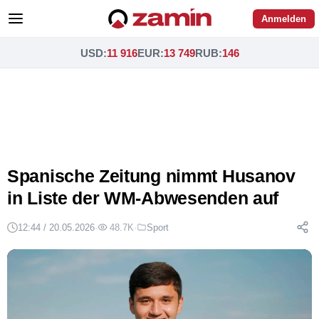
Anmelden
USD
:
11 916
EUR
:
13 749
RUB
:
146
Spanische Zeitung nimmt Husanov
in Liste der WM-Abwesenden auf
12:44 / 20.05.2026
·
48.7K
·
Sport