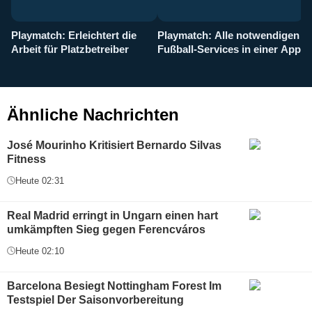
Playmatch: Erleichtert die
Playmatch: Alle notwendigen
W
Arbeit für Platzbetreiber
Fußball-Services in einer App
I
b
g
Ähnliche Nachrichten
José Mourinho Kritisiert Bernardo Silvas
Fitness
Heute 02:31
Real Madrid erringt in Ungarn einen hart
umkämpften Sieg gegen Ferencváros
Heute 02:10
Barcelona Besiegt Nottingham Forest Im
Testspiel Der Saisonvorbereitung