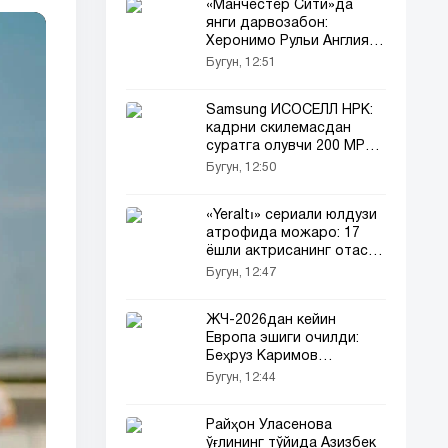
«Манчестер Сити»да
янги дарвозабон:
Херонимо Рульи Англияга
йўл олмоқда
Бугун, 12:51
Samsung ИСОСEЛЛ HPК:
кадрни скилемасдан
суратга олувчи 200 MP
сенсор
Бугун, 12:50
«Yeraltı» сериали юлдузи
атрофида можаро: 17
ёшли актрисанинг отаси
шикоят қилди
Бугун, 12:47
ЖЧ-2026дан кейин
Европа эшиги очилди:
Беҳруз Каримов
«Лугано»га ўтди!
Бугун, 12:44
Райҳон Уласенова
ўғлининг тўйида Азизбек