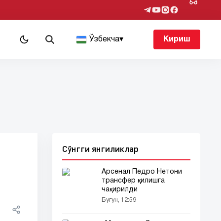
т
Ўзбекча
▾
Кириш
Сўнгги янгиликлар
Арсенал Педро Нетони
трансфер қилишга
чақирилди
Бугун, 12:59