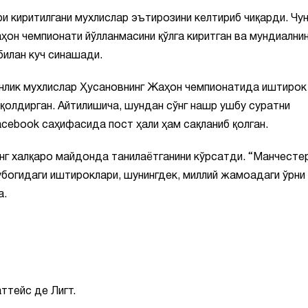
и киритилгани мухлислар эътирозини келтириб чиқарди. Чу
он чемпионати йўлланмасини қўлга киритган ва мундиалнин
билан куч синашади.
нлик мухлислар Ҳусановнинг Жаҳон чемпионатида иштирок
қолдирган. Айтилишича, шундан сўнг нашр ушбу суратни
cebook саҳифасида пост ҳали ҳам сақланиб қолган.
инг халқаро майдонда танилаётганини кўрсатди. “Манчесте
кубогидаги иштироклари, шунингдек, миллий жамоадаги ўрни
а.
ттейс де Лигт.