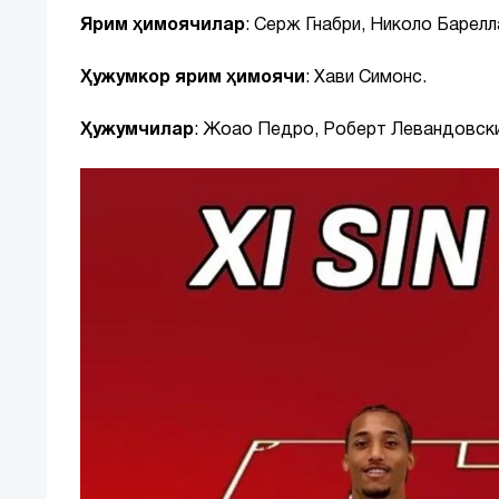
Ярим ҳимоячилар
: Серж Гнабри, Николо Барел
Ҳужумкор ярим ҳимоячи
: Хави Симонс.
Ҳужумчилар
: Жоао Педро, Роберт Левандовски