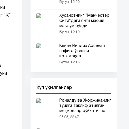
айтди
Бугун, 12:20
нки
г “К”
Ҳусановнинг “Манчестер
Сити”даги янги маоши
маълум бўлди
Бугун, 12:19
Кенан Йилдиз Арсенал
сафига ўтишни
истамоқда
Бугун, 12:18
р
 уни
Кўп ўқилганлар
Роналду ва Жоржинанинг
тўйига таклиф этилган
меҳмонлар рўйхати шов-
шувда
03.08, 22:47