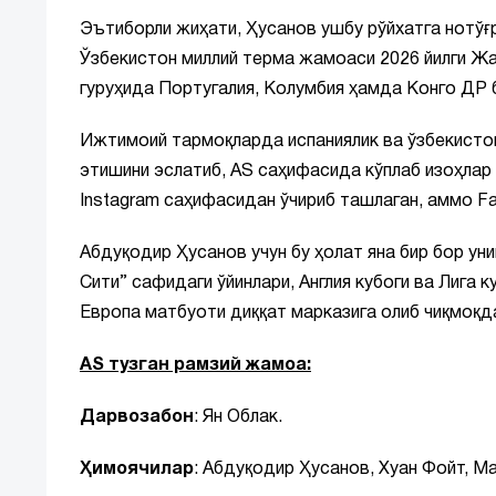
Эътиборли жиҳати, Ҳусанов ушбу рўйхатга нотўғр
Ўзбекистон миллий терма жамоаси 2026 йилги Жаҳ
гуруҳида Португалия, Колумбия ҳамда Конго ДР 
Ижтимоий тармоқларда испаниялик ва ўзбекисто
этишини эслатиб, AS саҳифасида кўплаб изоҳлар 
Instagram саҳифасидан ўчириб ташлаган, аммо Fa
Абдуқодир Ҳусанов учун бу ҳолат яна бир бор ун
Сити” сафидаги ўйинлари, Англия кубоги ва Лига 
Европа матбуоти диққат марказига олиб чиқмоқд
AS тузган рамзий жамоа:
Дарвозабон
: Ян Облак.
Ҳимоячилар
: Абдуқодир Ҳусанов, Хуан Фойт, Ма