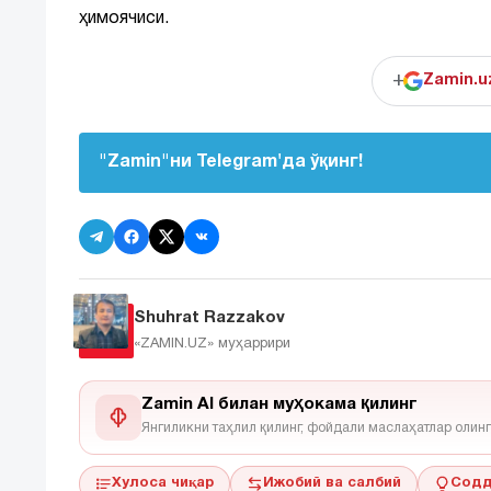
ҳимоячиси.
+
Zamin.u
"Zamin"ни Telegram'да ўқинг!
Shuhrat Razzakov
«ZAMIN.UZ»
муҳаррири
Zamin AI билан муҳокама қилинг
Янгиликни таҳлил қилинг, фойдали маслаҳатлар олинг
Хулоса чиқар
Ижобий ва салбий
Содд