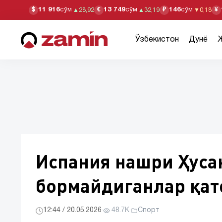
11 916
сўм
13 749
сўм
146
сўм
$
€
₽
¥
▲
28,92
▲
32,19
▼
0,18
Ўзбекистон
Дунё
Испания нашри Ҳуса
бормайдиганлар қат
12:44 / 20.05.2026
·
48.7K
·
Спорт