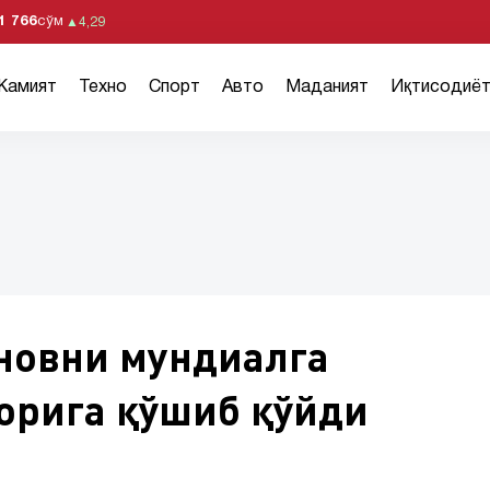
1 766
сўм
▲
4,29
Жамият
Техно
Спорт
Авто
Маданият
Иқтисодиё
новни мундиалга
орига қўшиб қўйди