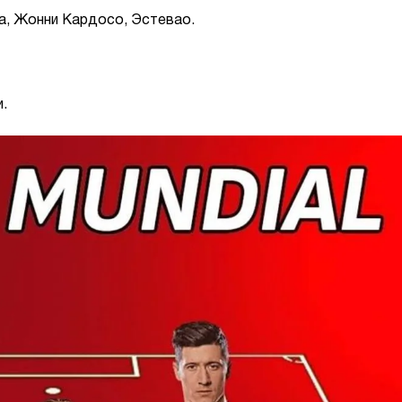
ла, Жонни Кардосо, Эстевао.
.