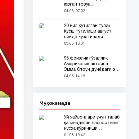
юрган товуқ
томошабинлар
04.08, 07:02
эътиборини тортди
20 йил кутилган тўлиқ
Қуёш тутилиши август
ойида кузатилади
03.08, 18:31
95 фоизлик гўзаллик:
Америкалик актриса
Эмма Стоун дунёдаги энг
гўзал аёл деб топилди!
04.08, 14:16
Муҳокамада
Уй ҳайвонлари учун талаб
қилинадиган паспортнинг
нусха кўриниши
тармоқларда тарқалди
01.08, 19:42