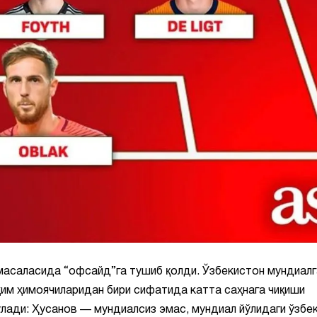
масаласида “офсайд”га тушиб қолди. Ўзбекистон мундиалг
им ҳимоячиларидан бири сифатида катта саҳнага чиқиши
ўлади: Ҳусанов — мундиалсиз эмас, мундиал йўлидаги ўзбе