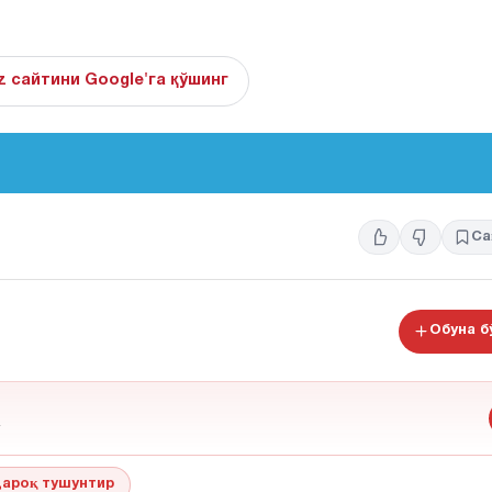
z сайтини Google'га қўшинг
Са
Обуна 
ароқ тушунтир