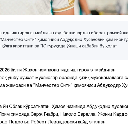
натида иштирок этмайдиган футболчилардан иборат рамзий ж
 “Манчестер Сити” ҳимоячиси Абдуқодир Ҳусановни ҳам киритд
ўлга киритгани ва “К” гуруҳида ўйнаши сабабли бу ҳолат
 2026 йилги Жаҳон чемпионатида иштирок этмайдиган
оқ ушбу рўйхат мухлислар орасида қизиқ муҳокамаларга с
рма жамоаси ва “Манчестер Сити” ҳимоячиси Абдуқодир Ҳ
 Ян Облак кўрсатилган. Ҳимоя чизиғида Абдуқодир Ҳусано
 Ярим ҳимояда Серж Гнабри, Николо Барелла, Жонни Кардо
оао Педро ва Роберт Левандовски қайд этилган.