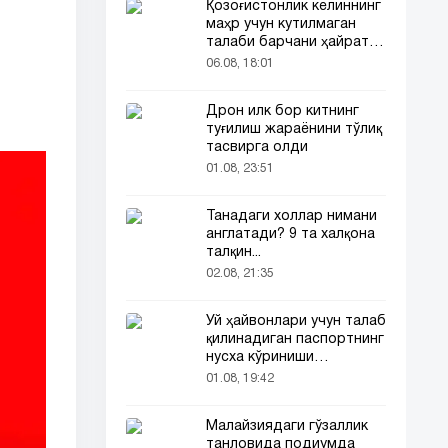
Қозоғистонлик келиннинг
маҳр учун кутилмаган
талаби барчани ҳайратга
солди
06.08, 18:01
Дрон илк бор китнинг
туғилиш жараёнини тўлиқ
тасвирга олди
01.08, 23:51
Танадаги холлар нимани
англатади? 9 та халқона
талқин...
02.08, 21:35
Уй ҳайвонлари учун талаб
қилинадиган паспортнинг
нусха кўриниши
тармоқларда тарқалди
01.08, 19:42
Малайзиядаги гўзаллик
танловида подиумда