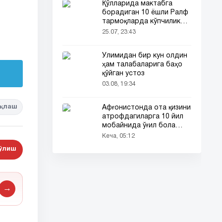
Қўлларида мактабга
борадиган 10 ёшли Ралф
тармоқларда кўпчиликни
таъсирлантирди
25.07, 23:43
Ўлимидан бир кун олдин
ҳам талабаларига баҳо
қўйган устоз
03.08, 19:34
қлаш
Афғонистонда ота қизини
атрофдагиларга 10 йил
мобайнида ўғил бола
сифатида таништирди
Кеча, 05:12
бўлиш
→