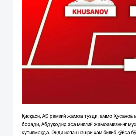
Қисқаси, AS рамзий жамоа тузди, аммо Ҳусанов 
боради, Абдуқодир эса миллий жамоамизнинг муҳ
кутилмоқда. Энди испан нашри ҳам билиб қўйса б