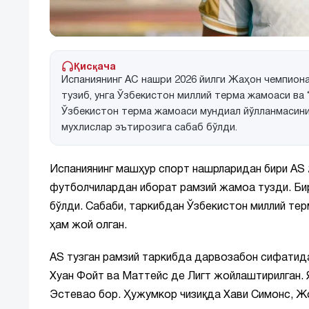
Қисқача
Испаниянинг АС нашри 2026 йилги Жаҳон чемпио
тузиб, унга Ўзбекистон миллий терма жамоаси ва
Ўзбекистон терма жамоаси мундиал йўлланмасини қ
мухлислар эътирозига сабаб бўлди.
Испаниянинг машҳур спорт нашрларидан бири AS
футболчилардан иборат рамзий жамоа тузди. Бир
бўлди. Сабаби, таркибдан Ўзбекистон миллий те
ҳам жой олган.
AS тузган рамзий таркибда дарвозабон сифатида
Хуан Фойт ва Маттейс де Лигт жойлаштирилган.
Эстевао бор. Ҳужумкор чизиқда Хави Симонс, Ж