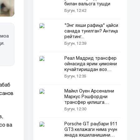
билан вальсга тушди
Бугун, 12:42
"Энг яхши рафиқа" қайси
санада туғилган? Антиқа
амоа
рейтинг...
и.
Бугун, 12:39
Реал Мадрид трансфер
ойнасида ярим ҳимояни
кучайтиришдан воз
кечди
Бугун, 12:35
абаб
Майкл Оуен Арсенални
усанов
Маркус Рэшфордни
трансфер қилишга
чақирди
Бугун, 12:30
в,
Porsche GT раҳбари 911
со ва
GT3 келажаги нима учун
янада яхшиланишини