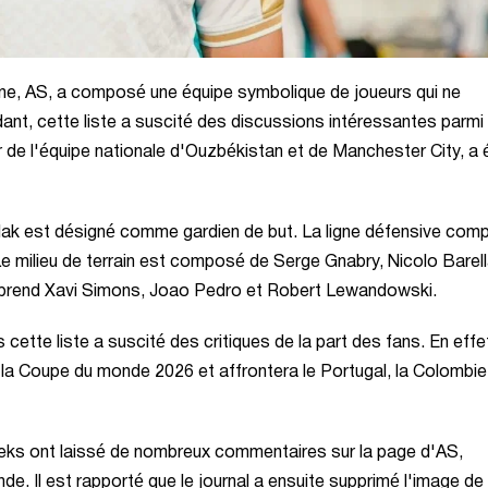
gne, AS, a composé une équipe symbolique de joueurs qui ne
nt, cette liste a suscité des discussions intéressantes parmi 
 de l'équipe nationale d'Ouzbékistan et de Manchester City, a 
ak est désigné comme gardien de but. La ligne défensive com
e milieu de terrain est composé de Serge Gnabry, Nicolo Barell
mprend Xavi Simons, Joao Pedro et Robert Lewandowski.
 cette liste a suscité des critiques de la part des fans. En effe
 la Coupe du monde 2026 et affrontera le Portugal, la Colombie 
beks ont laissé de nombreux commentaires sur la page d'AS,
e. Il est rapporté que le journal a ensuite supprimé l'image de