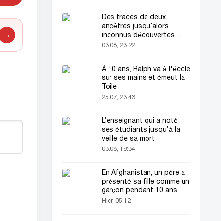
Des traces de deux
ancêtres jusqu’alors
→
inconnus découvertes
dans l’ADN humain
03.08, 23:22
À 10 ans, Ralph va à l'école
sur ses mains et émeut la
Toile
25.07, 23:43
L’enseignant qui a noté
ses étudiants jusqu’à la
veille de sa mort
03.08, 19:34
En Afghanistan, un père a
présenté sa fille comme un
garçon pendant 10 ans
Hier, 05:12