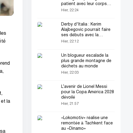
patient avec leur corps
(vidéo)
Hier, 22:24
Derby d'Italia : Kerim
Alajbegovic pourrait faire
les
ses débuts avec la
Juventus
été
Hier, 22:12
Un blogueur escalade la
plus grande montagne de
prend
déchets au monde
a,
Hier, 22:03
L’avenir de Lionel Messi
pour la Copa América 2028
t,
dévoilé
et la
Hier, 21:57
«Lokomotiv» réalise une
remontée à Tachkent face
au «Dinamo»
 sa