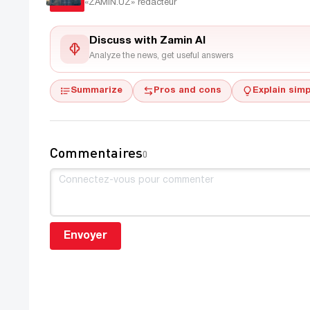
«ZAMIN.UZ»
rédacteur
Discuss with Zamin AI
Analyze the news, get useful answers
Summarize
Pros and cons
Explain simp
Commentaires
0
Envoyer