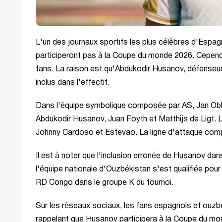
L'un des journaux sportifs les plus célèbres d'Espa
participeront pas à la Coupe du monde 2026. Cependa
fans. La raison est qu'Abdukodir Husanov, défenseur
inclus dans l'effectif.
Dans l'équipe symbolique composée par AS, Jan Obl
Abdukodir Husanov, Juan Foyth et Matthijs de Ligt. L
Johnny Cardoso et Estevao. La ligne d'attaque co
Il est à noter que l'inclusion erronée de Husanov dans
l'équipe nationale d'Ouzbékistan s'est qualifiée pour
RD Congo dans le groupe K du tournoi.
Sur les réseaux sociaux, les fans espagnols et ouz
rappelant que Husanov participera à la Coupe du mond