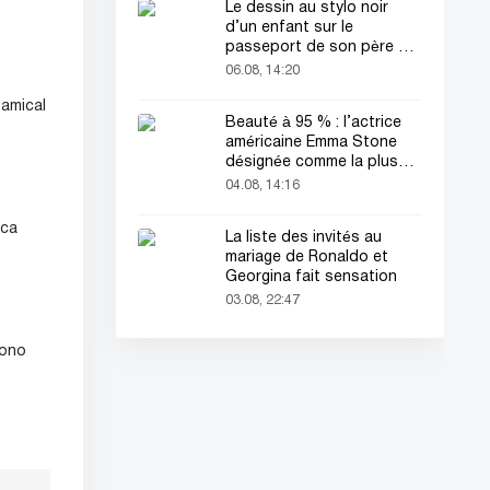
Le dessin au stylo noir
d’un enfant sur le
passeport de son père a
attiré tous les regards
06.08, 14:20
 amical
Beauté à 95 % : l’actrice
américaine Emma Stone
désignée comme la plus
belle femme du monde !
04.08, 14:16
ica
La liste des invités au
mariage de Ronaldo et
Georgina fait sensation
03.08, 22:47
uono