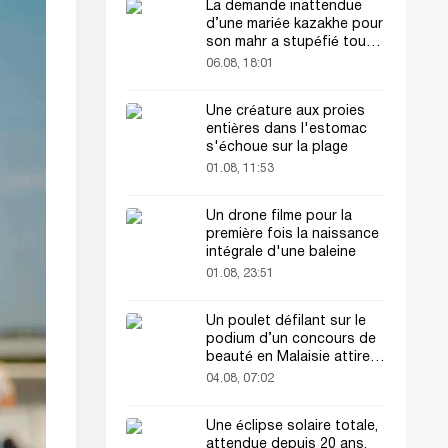
La demande inattendue
d’une mariée kazakhe pour
son mahr a stupéfié tout
le monde
06.08, 18:01
Une créature aux proies
entières dans l'estomac
s'échoue sur la plage
01.08, 11:53
Un drone filme pour la
première fois la naissance
intégrale d'une baleine
01.08, 23:51
Un poulet défilant sur le
podium d’un concours de
beauté en Malaisie attire
l’attention du public
04.08, 07:02
Une éclipse solaire totale,
attendue depuis 20 ans,