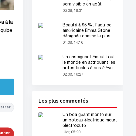
sera visible en août
03.08, 18:31
a à la
Beauté à 95 % : l’actrice
équipe
américaine Emma Stone
désignée comme la plus
belle femme du monde !
04.08, 14:16
Un enseignant émeut tout
le monde en attribuant les
notes finales à ses élèves
avant sa mort
02.08, 16:27
Les plus commentés
strer
Un boa géant monté sur
un poteau électrique meurt
électrocuté
Hier, 05:20
onner