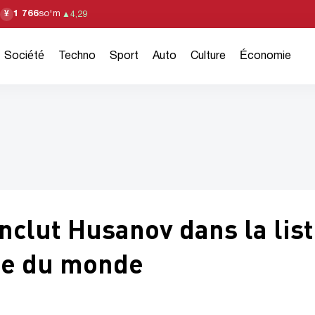
1 766
so'm
¥
▲
4,29
Société
Techno
Sport
Auto
Culture
Économie
nclut Husanov dans la lis
pe du monde