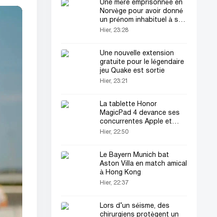
Une mère emprisonnée en
Norvège pour avoir donné
un prénom inhabituel à son
fils
Hier, 23:28
Une nouvelle extension
gratuite pour le légendaire
jeu Quake est sortie
Hier, 23:21
La tablette Honor
MagicPad 4 devance ses
concurrentes Apple et
Samsung
Hier, 22:50
Le Bayern Munich bat
Aston Villa en match amical
à Hong Kong
Hier, 22:37
Lors d’un séisme, des
chirurgiens protègent un