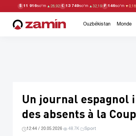
11 916
so'm
13 749
so'm
146
so'm
$
€
₽
▲
28,92
▲
32,19
▼
0,18
Ouzbékistan
Monde
Un journal espagnol i
des absents à la Cou
12:44 / 20.05.2026
·
48.7K
·
Sport