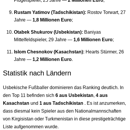
Flügelspieler, 25 Jahre —
2 Millionen Euro
;
Rustam Yatimov (Tadschikistan):
Rostov Torwart, 27
Jahre —
1,8 Millionen Euro
;
Otabek Shukurov (Usbekistan):
Baniyas
Mittelfeldspieler, 29 Jahre —
1,6 Millionen Euro
;
Islom Chesnokov (Kasachstan):
Hearts Stürmer, 26
Jahre —
1,2 Millionen Euro
.
Statistik nach Ländern
Usbekische Fußballer dominieren das Ranking deutlich. In
den Top 11 befinden sich
6 aus Usbekistan
,
4 aus
Kasachstan
und
1 aus Tadschikistan
. Es ist anzumerken,
dass diesmal kein Spieler aus den Nationalmannschaften
von Kirgisistan oder Turkmenistan in diese prestigeträchtige
Liste aufgenommen wurde.