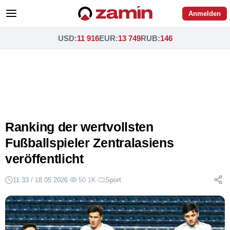
Anmelden
USD
:
11 916
EUR
:
13 749
RUB
:
146
Ranking der wertvollsten
Fußballspieler Zentralasiens
veröffentlicht
11:33 / 18.05.2026
·
50.1K
·
Sport