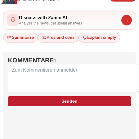
«ZAMIN.UZ»
Redakteur
Discuss with Zamin AI
→
Analyze the news, get useful answers
Summarize
Pros and cons
Explain simply
KOMMENTARE
0
Senden
…