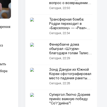
вопрос о возвращении
Ивана Перишича в
Сегодня, 22:50
«Интер»
Трансферная бомба:
Родри переходит в
зрения
«Барселону» — «Реал»
вышел из борьбы
Сегодня, 22:34
из
Фенербахче дома
обыграл «Штурм»
благодаря голам Талиски
и Гринвуда
Сегодня, 22:29
быть
Зонд Данури из Южной
ыбора
Кореи сфотографировал
место падения ракеты
Falcon 9 на Луне
Сегодня, 22:28
Супергол Люпчо Дориев
принёс важную победу
"Со‘г‘диёна"!