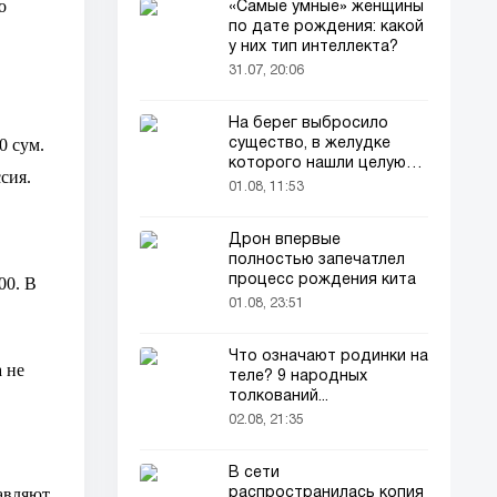
о
«Самые умные» женщины
по дате рождения: какой
у них тип интеллекта?
31.07, 20:06
На берег выбросило
0 сум.
существо, в желудке
которого нашли целую
сия.
добычу
01.08, 11:53
Дрон впервые
полностью запечатлел
процесс рождения кита
00. В
01.08, 23:51
Что означают родинки на
 не
теле? 9 народных
толкований...
02.08, 21:35
В сети
тавляют
распространилась копия