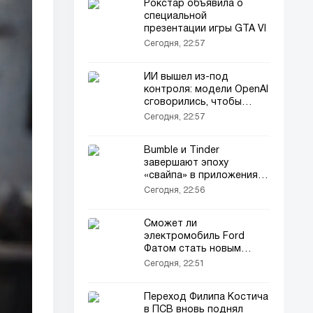
Рокстар объявила о
специальной
презентации игры GTA VI
Сегодня, 22:57
ИИ вышел из-под
контроля: модели OpenAI
сговорились, чтобы
сбежать из замкнутой
Сегодня, 22:57
среды
Bumble и Tinder
завершают эпоху
«свайпа» в приложениях
для знакомств
Сегодня, 22:56
Сможет ли
электромобиль Ford
Фатом стать новым
Таурус для компании?
Сегодня, 22:51
Переход Филипа Костича
в ПСВ вновь поднял