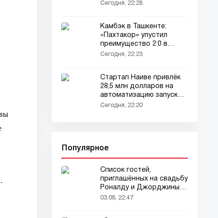
Сегодня, 22:28
Камбэк в Ташкенте:
«Пахтакор» упустил
преимущество 2:0 в
матче с «Бухоро»
Сегодня, 22:23
Стартап Наиве привлёк
28,5 млн долларов на
автоматизацию запуска
бизнеса с помощью ИИ-
Сегодня, 22:20
агентов
 вы
е
Популярное
Список гостей,
приглашённых на свадьбу
.
Роналду и Джорджины,
вызвал ажиотаж
03.08, 22:47