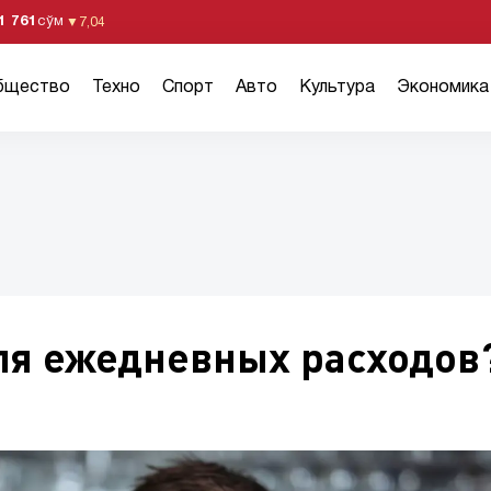
1 761
сўм
▼
7,04
бщество
Техно
Спорт
Авто
Культура
Экономика
для ежедневных расходов