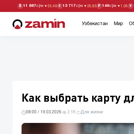
11 887
сўм
13 717
сўм
146
сўм
$
€
₽
¥
▼
55,49
▼
25,83
▼
1,05
Узбекистан
Мир
О
Как выбрать карту 
08:00 / 19.03.2026
·
2.1K
·
Для жизни