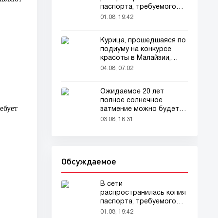
паспорта, требуемого
для домашних животных
01.08, 19:42
Курица, прошедшаяся по
подиуму на конкурсе
красоты в Малайзии,
привлекла внимание
04.08, 07:02
зрителей
Ожидаемое 20 лет
полное солнечное
ебует
затмение можно будет
наблюдать в августе
03.08, 18:31
Обсуждаемое
В сети
распространилась копия
паспорта, требуемого
для домашних животных
01.08, 19:42