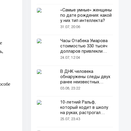
«Самые умные» женщины
по дате рождения: какой
у них тип интеллекта?
31.07, 20:06
Часы Отабека Умарова
е
стоимостью 330 тысяч
ь,
долларов привлекли
всеобщее внимание в
24.07, 12:04
сети!
В ДНК человека
обнаружены следы двух
ранее неизвестных
особе
предков
03.08, 23:22
10-летний Ральф,
который ходит в школу
на руках, растрогал
пользователей соцсетей
25.07, 23:43