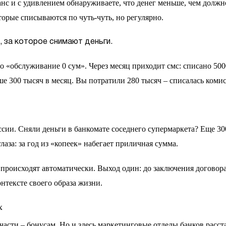
анс и с удивлением обнаруживаете, что денег меньше, чем должн
торые списываются по чуть-чуть, но регулярно.
, за которое снимают деньги.
о «обслуживание 0 сум». Через месяц приходит смс: списано 500
ше 300 тысяч в месяц. Вы потратили 280 тысяч – списалась комис
ссии. Сняли деньги в банкомате соседнего супермаркета? Еще 30
аза: за год из «копеек» набегает приличная сумма.
происходят автоматически. Выход один: до заключения договора
нтексте своего образа жизни.
х
части – бонусам. Но и здесь маркетинговые отделы банков расс