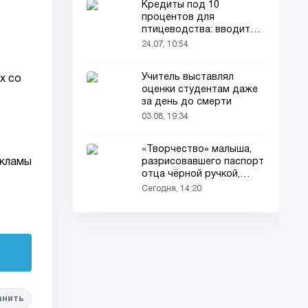
Кредиты под 10
процентов для
птицеводства: вводится
новый порядок
24.07, 10:54
Учитель выставлял
их со
оценки студентам даже
за день до смерти
03.08, 19:34
«Творчество» малыша,
екламы
разрисовавшего паспорт
отца чёрной ручкой,
привлекло всеобщее
Сегодня, 14:20
внимание
анить