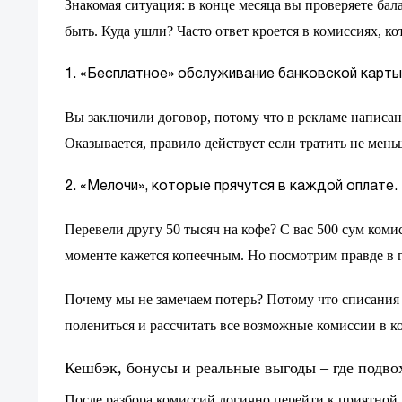
Знакомая ситуация: в конце месяца вы проверяете бал
быть. Куда ушли? Часто ответ кроется в комиссиях, ко
1. «Бесплатное» обслуживание банковской карты
Вы заключили договор, потому что в рекламе написан
Оказывается, правило действует если тратить не мень
2. «Мелочи», которые прячутся в каждой оплате.
Перевели другу 50 тысяч на кофе? С вас 500 сум коми
моменте кажется копеечным. Но посмотрим правде в гл
Почему мы не замечаем потерь? Потому что списания 
полениться и рассчитать все возможные комиссии в ко
Кешбэк, бонусы и реальные выгоды – где подво
После разбора комиссий логично перейти к приятной 