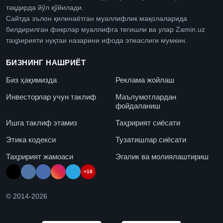
тақдирда йўл қўйилади.
Сайтда эълон қилинаётган муаллифлик мақолаларида
билдирилган фикрлар муаллифга тегишли ва улар Zamin.uz
таҳририяти нуқтаи назарини ифода этмаслиги мумкин.
БИЗНИНГ НАШРИЁТ
Биз ҳақимизда
Реклама жойлаш
Инвесторлар учун таклиф
Маълумотлардан
фойдаланиш
Ишга таклиф этамиз
Таҳририят сиёсати
Этика кодекси
Тузатишлар сиёсати
Таҳририят жамоаси
Эгалик ва молиялаштириш
+18
© 2014-
2026