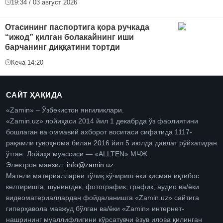
19:34 / 03 август 2026
Отасининг паспортига қора ручкада
“ижод” қилган болакайнинг иши
барчанинг диққатини тортди
Кеча 14:20
САЙТ ҲАҚИДА
«Zamin» – Ўзбекистон янгиликлари.
«Zamin.uz» лойиҳаси 2014 йил 1 декабрда ўз фаолиятини
бошлаган ва оммавий ахборот воситаси сифатида 1117-
рақамли гувоҳнома билан 2016 йил 5 июлда давлат рўйхатидан
ўтган. Лойиҳа муассиси — «ALLTEN» МЧЖ.
Электрон манзил:
info@zamin.uz
.
Матнли материалларни тўлиқ кўчириш ёки қисман иқтибос
келтиришга, шунингдек, фотографик, график, аудио ва/ёки
видеоматериаллардан фойдаланишга «Zamin.uz» сайтига
гиперҳавола мавжуд бўлган ва/ёки «Zamin» интернет-
нашрининг муаллифлигини кўрсатувчи ёзув илова қилинган