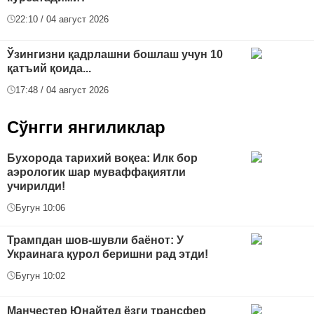
22:10 / 04 август 2026
Ўзингизни қадрлашни бошлаш учун 10
қатъий қоида...
17:48 / 04 август 2026
Сўнгги янгиликлар
Бухорода тарихий воқеа: Илк бор
аэрологик шар муваффақиятли
учирилди!
Бугун 10:06
Трампдан шов-шувли баёнот: У
Украинага қурол беришни рад этди!
Бугун 10:02
Манчестер Юнайтед ёзги трансфер