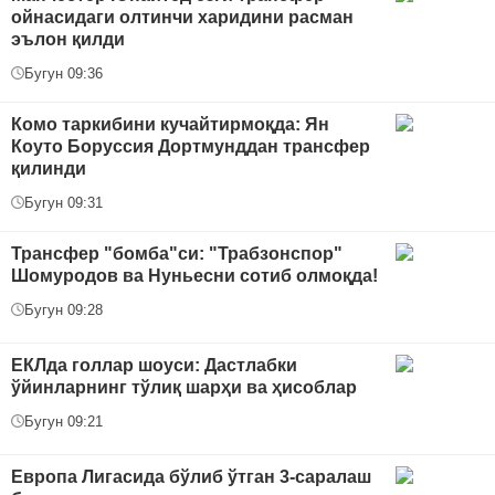
ойнасидаги олтинчи харидини расман
эълон қилди
Бугун 09:36
Комо таркибини кучайтирмоқда: Ян
Коуто Боруссия Дортмунддан трансфер
қилинди
Бугун 09:31
Трансфер "бомба"си: "Трабзонспор"
Шомуродов ва Нуньесни сотиб олмоқда!
Бугун 09:28
ЕКЛда голлар шоуси: Дастлабки
ўйинларнинг тўлиқ шарҳи ва ҳисоблар
Бугун 09:21
Европа Лигасида бўлиб ўтган 3-саралаш