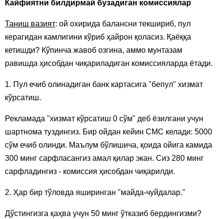
Кайфиятни билдирмай бузадиган комиссиялар
Таниш вазият
: ой охирида балансни текшириб, пул
керагидан камлигини кўриб ҳайрон қоласиз. Қаёққа
кетишди? Кўпинча жавоб озгина, аммо мунтазам
равишда ҳисобдан чиқариладиган комиссияларда ётади.
1. Пул ечиб олинадиган банк картасига "бепул" хизмат
кўрсатиш.
Рекламада "хизмат кўрсатиш 0 сўм" деб ёзилгани учун
шартнома туздингиз. Бир ойдан кейин СМС келади: 5000
сўм ечиб олинди. Маълум бўлишича, қоида ойига камида
300 минг сарфласангиз амал қилар экан. Сиз 280 минг
сарфладингиз - комиссия ҳисобдан чиқарилди.
2. Ҳар бир тўловда яширинган "майда-чуйдалар."
Дўстингизга қаҳва учун 50 минг ўтказиб бердингизми?