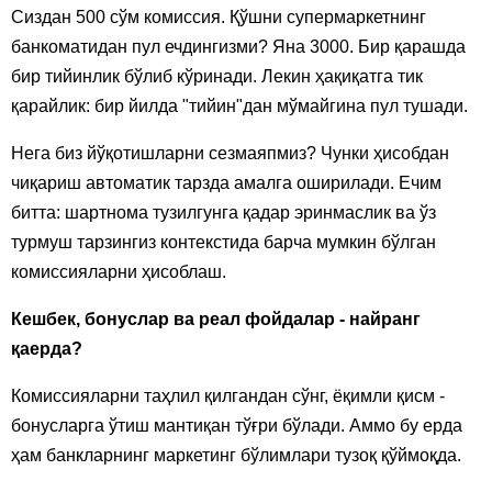
Сиздан 500 сўм комиссия. Қўшни супермаркетнинг
банкоматидан пул ечдингизми? Яна 3000. Бир қарашда
бир тийинлик бўлиб кўринади. Лекин ҳақиқатга тик
қарайлик: бир йилда "тийин"дан мўмайгина пул тушади.
Нега биз йўқотишларни сезмаяпмиз? Чунки ҳисобдан
чиқариш автоматик тарзда амалга оширилади. Ечим
битта: шартнома тузилгунга қадар эринмаслик ва ўз
турмуш тарзингиз контекстида барча мумкин бўлган
комиссияларни ҳисоблаш.
Кешбек, бонуслар ва реал фойдалар - найранг
қаерда?
Комиссияларни таҳлил қилгандан сўнг, ёқимли қисм -
бонусларга ўтиш мантиқан тўғри бўлади. Аммо бу ерда
ҳам банкларнинг маркетинг бўлимлари тузоқ қўймоқда.