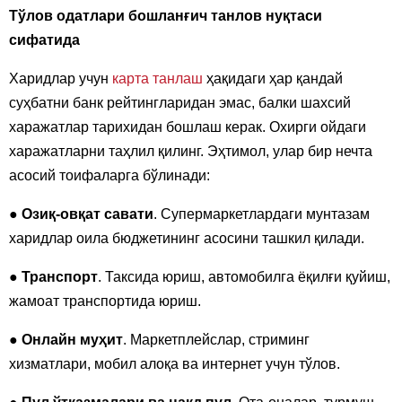
Тўлов одатлари бошланғич танлов нуқтаси
сифатида
Харидлар учун
карта танлаш
ҳақидаги ҳар қандай
суҳбатни банк рейтингларидан эмас, балки шахсий
харажатлар тарихидан бошлаш керак. Охирги ойдаги
харажатларни таҳлил қилинг. Эҳтимол, улар бир нечта
асосий тоифаларга бўлинади:
●
Озиқ-овқат савати
. Супермаркетлардаги мунтазам
харидлар оила бюджетининг асосини ташкил қилади.
●
Транспорт
. Таксида юриш, автомобилга ёқилғи қуйиш,
жамоат транспортида юриш.
●
Онлайн муҳит
. Маркетплейслар, стриминг
хизматлари, мобил алоқа ва интернет учун тўлов.