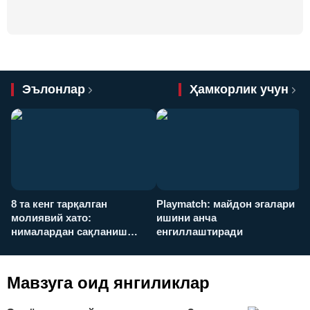
Эълонлар
Ҳамкорлик учун
8 та кенг тарқалган
Playmatch: майдон эгалари
P
молиявий хато:
ишини анча
у
нималардан сақланиш
енгиллаштиради
х
керак?
Мавзуга оид янгиликлар