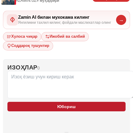
«ZAMIN.UZ»
муҳаррири
Zamin AI билан мухокама килинг
→
Янгиликни тахлил килинг, фойдали маслихатлар олинг
Хулоса чиқар
Ижобий ва салбий
Соддароқ тушунтир
ИЗОҲЛАР
0
Юбориш
…