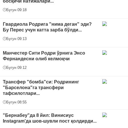
босқичи натижалари...
Бугун 09:18
Гвардиола Родрига "нима деган" эди?
Бу Перес учун катта зарба бўлди...
Бугун 09:13
Манчестер Сити Родри ўрнига Энсо
Фернандесни олиб келмоқчи
Бугун 09:12
Трансфер "бомба"си: Родрининг
"Барселона"га трансфери
тафсилотлари...
Бугун 08:55
"Бернабеу"да 8 йил: Винисиус
Instagram'да шов-шувли пост қолдирди...