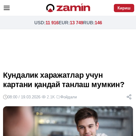
Кириш
USD
:
11 916
EUR
:
13 749
RUB
:
146
Кундалик харажатлар учун
картани қандай танлаш мумкин?
08:00 / 19.03.2026
·
2.1K
·
Фойдали