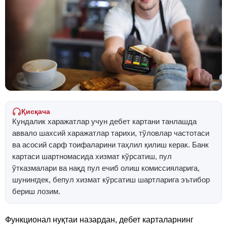
Қисқача
Кундалик харажатлар учун дебет картани танлашда
аввало шахсий харажатлар тарихи, тўловлар частотаси
ва асосий сарф тоифаларини таҳлил қилиш керак. Банк
картаси шартномасида хизмат кўрсатиш, пул
ўтказмалари ва нақд пул ечиб олиш комиссияларига,
шунингдек, бепул хизмат кўрсатиш шартларига эътибор
бериш лозим.
Функционал нуқтаи назардан, дебет карталарнинг