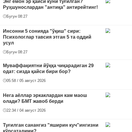
Энг ёмон эр қайси куни туғилган?
Руҳшунослардан "антиқа" антирейтинг!
Бугун 08:27
Инсонни 5 сонияда "ўқиш" сири:
Психологлар тавсия этган 5 та оддий
усул
Бугун 08:27
Муваффақиятни йўққа чиқарадиган 29
одат: сизда қайси бири бор?
05:58 / 05 август 2026
Нега аёллар эркаклардан кам маош
олади? БМТ жавоб берди
22:34 / 04 август 2026
Туғилган санангиз "яширин куч"ингизни
кўрсатадими?