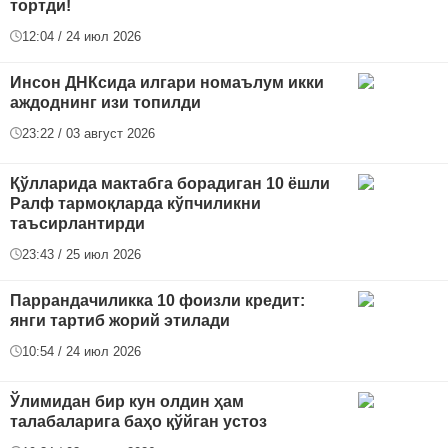
тортди!
12:04 / 24 июл 2026
Инсон ДНКсида илгари номаълум икки
аждоднинг изи топилди
23:22 / 03 август 2026
Қўлларида мактабга борадиган 10 ёшли
Ралф тармоқларда кўпчиликни
таъсирлантирди
23:43 / 25 июл 2026
Паррандачиликка 10 фоизли кредит:
янги тартиб жорий этилади
10:54 / 24 июл 2026
Ўлимидан бир кун олдин ҳам
талабаларига баҳо қўйган устоз