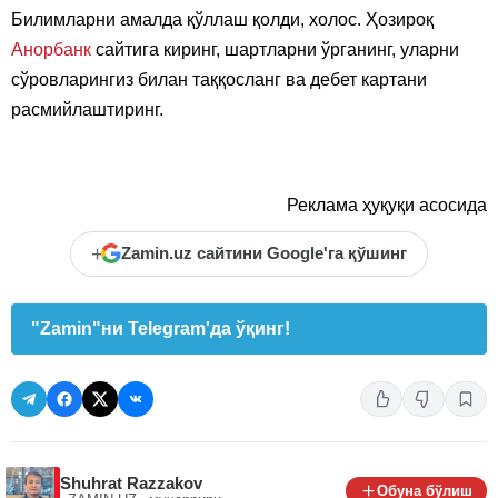
Билимларни амалда қўллаш қолди, холос. Ҳозироқ
Анорбанк
сайтига киринг, шартларни ўрганинг, уларни
сўровларингиз билан таққосланг ва дебет картани
расмийлаштиринг.
Реклама ҳуқуқи асосида
+
Zamin.uz сайтини Google'га қўшинг
"Zamin"ни Telegram'да ўқинг!
Shuhrat Razzakov
Обуна бўлиш