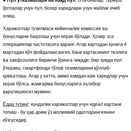
●
Пул ўтказмалари ва нақд пул
. Ота-оналар, турмуш
ўртоқлар учун пул, бозор харидлари учун маблағ ечиб
олиш.
Харажатлар тузилмаси кейинчалик комиссия ва
бонусларни баҳолаш учун керак бўлади. Ҳозир эса
операциялар частотасига қаранг. Агар картадан кунига 4
мартадан кўп фойдалансангиз, банк картасининг тезлиги
ва хавфсизлиги биринчи ўринга чиқади: бир зумда пул
ўтказиш, смартфонда тўлов тизимларини қўллаб-
қувватлаш. Агар у катта, аммо камдан-кам харидлар учун
керак бўлса, жамғарма бонусларига эътибор
қаратишингиз мумкин.
Ёдда тутинг
: кундалик харажатлар учун идеал картани
топиш - бу ҳар доим ўз молиявий одатларингизнинг
кўзгусидир.