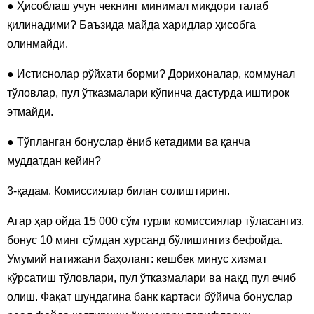
● Ҳисоблаш учун чекнинг минимал миқдори талаб
қилинадими? Баъзида майда харидлар ҳисобга
олинмайди.
● Истиснолар рўйхати борми? Дорихоналар, коммунал
тўловлар, пул ўтказмалари кўпинча дастурда иштирок
этмайди.
● Тўпланган бонуслар ёниб кетадими ва қанча
муддатдан кейин?
3-қадам. Комиссиялар билан солиштиринг.
Агар ҳар ойда 15 000 сўм турли комиссиялар тўласангиз,
бонус 10 минг сўмдан хурсанд бўлишингиз бефойда.
Умумий натижани баҳоланг: кешбек минус хизмат
кўрсатиш тўловлари, пул ўтказмалари ва нақд пул ечиб
олиш. Фақат шундагина банк картаси бўйича бонуслар