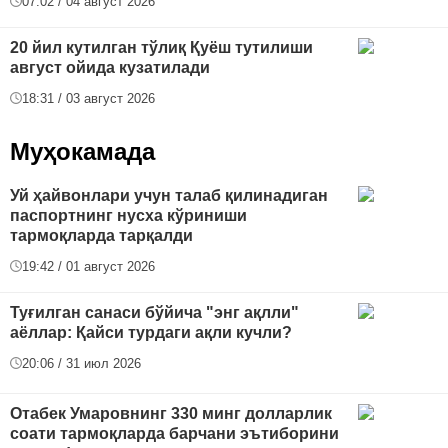
07:02 / 04 август 2026
20 йил кутилган тўлиқ Қуёш тутилиши
август ойида кузатилади
18:31 / 03 август 2026
Муҳокамада
Уй ҳайвонлари учун талаб қилинадиган
паспортнинг нусха кўриниши
тармоқларда тарқалди
19:42 / 01 август 2026
Туғилган санаси бўйича "энг ақлли"
аёллар: Қайси турдаги ақли кучли?
20:06 / 31 июл 2026
Отабек Умаровнинг 330 минг долларлик
соати тармоқларда барчани эътиборини