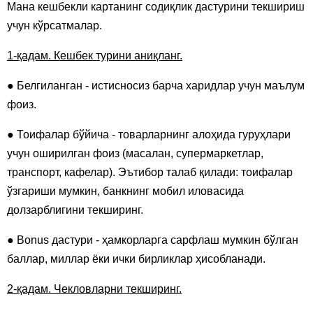
Мана кешбекли картанинг содиқлик дастурини текшириш
учун кўрсатмалар.
1-қадам. Кешбек турини аниқланг.
● Белгиланган - истисносиз барча харидлар учун маълум
фоиз.
● Тоифалар бўйича - товарларнинг алоҳида гуруҳлари
учун оширилган фоиз (масалан, супермаркетлар,
транспорт, кафелар). Эътибор талаб қилади: тоифалар
ўзгариши мумкин, банкнинг мобил иловасида
долзарблигини текширинг.
● Bonus дастури - ҳамкорларга сарфлаш мумкин бўлган
баллар, миллар ёки ички бирликлар ҳисобланади.
2-қадам. Чекловларни текширинг.