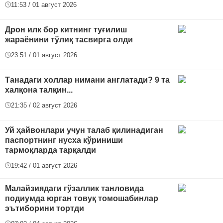
11:53 / 01 август 2026
Дрон илк бор китнинг туғилиш
жараёнини тўлиқ тасвирга олди
23:51 / 01 август 2026
Танадаги холлар нимани англатади? 9 та
халқона талқин...
21:35 / 02 август 2026
Уй ҳайвонлари учун талаб қилинадиган
паспортнинг нусха кўриниши
тармоқларда тарқалди
19:42 / 01 август 2026
Малайзиядаги гўзаллик танловида
подиумда юрган товуқ томошабинлар
эътиборини тортди