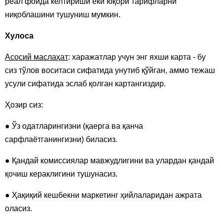
реал фойда келтириши ёки юқори тарифларни
ниқоблашини тушуниш мумкин.
Хулоса
Асосий маслаҳат
: харажатлар учун энг яхши карта - бу
сиз тўлов воситаси сифатида унутиб қўйган, аммо тежаш
усули сифатида эслаб қолган картангиздир.
Ҳозир сиз:
● Ўз одатларингизни (қаерга ва қанча
сарфлаётганингизни) биласиз.
● Қандай комиссиялар мавжудлигини ва улардан қандай
қочиш кераклигини тушунасиз.
● Ҳақиқий кешбекни маркетинг ҳийлаларидан ажрата
оласиз.