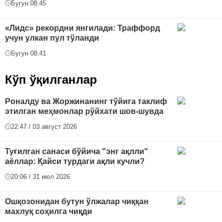
Бугун 08:45
«Лидс» рекордни янгилади: Траффорд
учун улкан пул тўланди
Бугун 08:41
Кўп ўқилганлар
Роналду ва Жоржинанинг тўйига таклиф
этилган меҳмонлар рўйхати шов-шувда
22:47 / 03 август 2026
Туғилган санаси бўйича "энг ақлли"
аёллар: Қайси турдаги ақли кучли?
20:06 / 31 июл 2026
Ошқозонидан бутун ўлжалар чиққан
махлуқ соҳилга чиқди