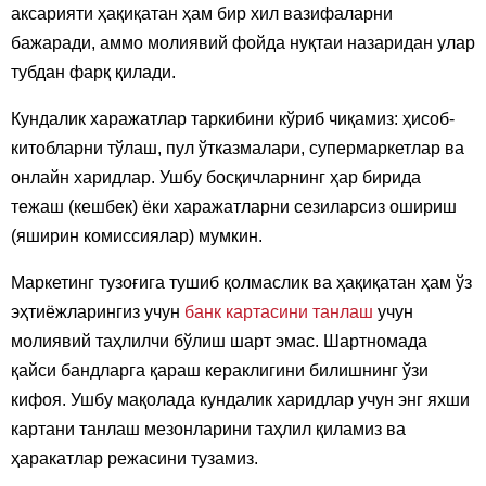
аксарияти ҳақиқатан ҳам бир хил вазифаларни
бажаради, аммо молиявий фойда нуқтаи назаридан улар
тубдан фарқ қилади.
Кундалик харажатлар таркибини кўриб чиқамиз: ҳисоб-
китобларни тўлаш, пул ўтказмалари, супермаркетлар ва
онлайн харидлар. Ушбу босқичларнинг ҳар бирида
тежаш (кешбек) ёки харажатларни сезиларсиз ошириш
(яширин комиссиялар) мумкин.
Маркетинг тузоғига тушиб қолмаслик ва ҳақиқатан ҳам ўз
эҳтиёжларингиз учун
банк картасини танлаш
учун
молиявий таҳлилчи бўлиш шарт эмас. Шартномада
қайси бандларга қараш кераклигини билишнинг ўзи
кифоя. Ушбу мақолада кундалик харидлар учун энг яхши
картани танлаш мезонларини таҳлил қиламиз ва
ҳаракатлар режасини тузамиз.