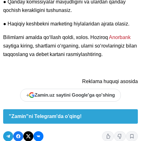
● Qanday komissiyalar mavjudligini va ulardan qanday
qochish kerakligini tushunasiz.
● Haqiqiy keshbekni marketing hiylalaridan ajrata olasiz.
Bilimlarni amalda qo‘llash qoldi, xolos. Hoziroq
Anorbank
saytiga kiring, shartlarni o‘rganing, ularni so‘rovlaringiz bilan
taqqoslang va debet kartani rasmiylashtiring.
Reklama huquqi asosida
+
Zamin.uz saytini Google'ga qo'shing
"Zamin"ni Telegram'da o'qing!