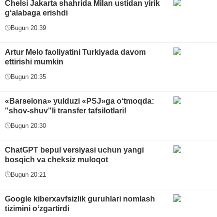
Chelsi Jakarta shahrida Milan ustidan yirik
gʻalabaga erishdi
Bugun 20:39
Artur Melo faoliyatini Turkiyada davom
ettirishi mumkin
Bugun 20:35
«Barselona» yulduzi «PSJ»ga o‘tmoqda:
"shov-shuv"li transfer tafsilotlari!
Bugun 20:30
ChatGPT bepul versiyasi uchun yangi
bosqich va cheksiz muloqot
Bugun 20:21
Google kiberxavfsizlik guruhlari nomlash
tizimini oʻzgartirdi