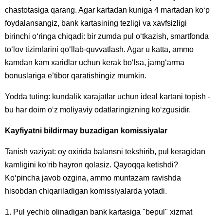
chastotasiga qarang. Agar kartadan kuniga 4 martadan ko‘p
foydalansangiz, bank kartasining tezligi va xavfsizligi
birinchi o‘ringa chiqadi: bir zumda pul o‘tkazish, smartfonda
to‘lov tizimlarini qo‘llab-quvvatlash. Agar u katta, ammo
kamdan kam xaridlar uchun kerak bo‘lsa, jamg‘arma
bonuslariga e’tibor qaratishingiz mumkin.
Yodda tuting
: kundalik xarajatlar uchun ideal kartani topish -
bu har doim o‘z moliyaviy odatlaringizning ko‘zgusidir.
Kayfiyatni bildirmay buzadigan komissiyalar
Tanish vaziyat
: oy oxirida balansni tekshirib, pul keragidan
kamligini ko‘rib hayron qolasiz. Qayoqqa ketishdi?
Ko‘pincha javob ozgina, ammo muntazam ravishda
hisobdan chiqariladigan komissiyalarda yotadi.
1. Pul yechib olinadigan bank kartasiga "bepul" xizmat