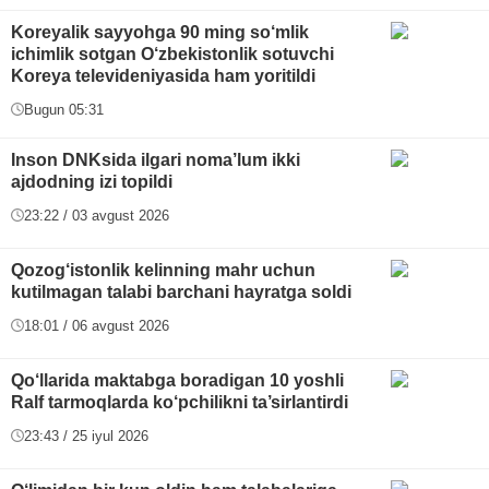
Koreyalik sayyohga 90 ming so‘mlik
ichimlik sotgan O‘zbekistonlik sotuvchi
Koreya televideniyasida ham yoritildi
Bugun 05:31
Inson DNKsida ilgari noma’lum ikki
ajdodning izi topildi
23:22 / 03 avgust 2026
Qozog‘istonlik kelinning mahr uchun
kutilmagan talabi barchani hayratga soldi
18:01 / 06 avgust 2026
Qo‘llarida maktabga boradigan 10 yoshli
Ralf tarmoqlarda ko‘pchilikni ta’sirlantirdi
23:43 / 25 iyul 2026