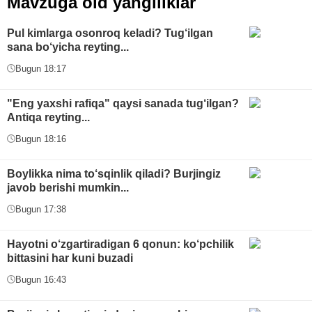
Mavzuga oid yangiliklar
Pul kimlarga osonroq keladi? Tug‘ilgan
sana bo‘yicha reyting...
Bugun 18:17
"Eng yaxshi rafiqa" qaysi sanada tug‘ilgan?
Antiqa reyting...
Bugun 18:16
Boylikka nima to‘sqinlik qiladi? Burjingiz
javob berishi mumkin...
Bugun 17:38
Hayotni o‘zgartiradigan 6 qonun: ko‘pchilik
bittasini har kuni buzadi
Bugun 16:43