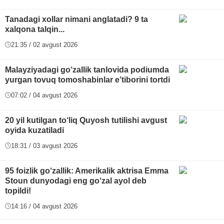
Tanadagi xollar nimani anglatadi? 9 ta
xalqona talqin...
21:35 / 02 avgust 2026
Malayziyadagi go‘zallik tanlovida podiumda
yurgan tovuq tomoshabinlar e’tiborini tortdi
07:02 / 04 avgust 2026
20 yil kutilgan to‘liq Quyosh tutilishi avgust
oyida kuzatiladi
18:31 / 03 avgust 2026
95 foizlik go‘zallik: Amerikalik aktrisa Emma
Stoun dunyodagi eng go‘zal ayol deb
topildi!
14:16 / 04 avgust 2026