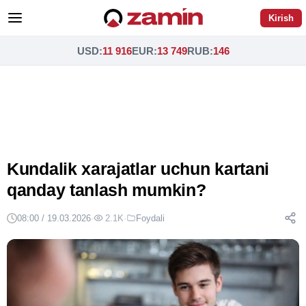
Kirish
USD
:
11 916
EUR
:
13 749
RUB
:
146
Kundalik xarajatlar uchun kartani
qanday tanlash mumkin?
08:00 / 19.03.2026
·
2.1K
·
Foydali