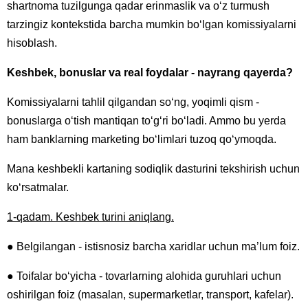
shartnoma tuzilgunga qadar erinmaslik va o‘z turmush
tarzingiz kontekstida barcha mumkin bo‘lgan komissiyalarni
hisoblash.
Keshbek, bonuslar va real foydalar - nayrang qayerda?
Komissiyalarni tahlil qilgandan so‘ng, yoqimli qism -
bonuslarga o‘tish mantiqan to‘g‘ri bo‘ladi. Ammo bu yerda
ham banklarning marketing bo‘limlari tuzoq qo‘ymoqda.
Mana keshbekli kartaning sodiqlik dasturini tekshirish uchun
ko‘rsatmalar.
1-qadam. Keshbek turini aniqlang.
● Belgilangan - istisnosiz barcha xaridlar uchun ma’lum foiz.
● Toifalar bo‘yicha - tovarlarning alohida guruhlari uchun
oshirilgan foiz (masalan, supermarketlar, transport, kafelar).