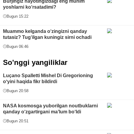
Burjingiz hayotingizdagi eng muhim
yoshlarni ko‘rsatadimi?
Bugun 15:22
Muammo kelganda o‘zingizni qanday
tutasiz? Tug‘ilgan kuningiz sirni ochadi
Bugun 06:46
So'nggi yangiliklar
Luçano Spalletti Mishel Di Gregorioning
oʻyini haqida fikr bildirdi
Bugun 20:58
NASA kosmosga yuborilgan noutbuklarni
qanday o‘zgartirgani maʼlum bo‘ldi
Bugun 20:51