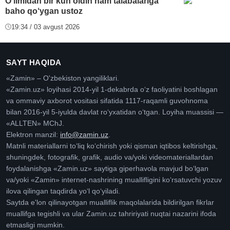
O‘limidan bir kun oldin ham talabalariga
baho qo‘ygan ustoz
19:34 / 03 avgust 2026
SAYT HAQIDA
«Zamin» – O'zbekiston yangiliklari.
«Zamin.uz» loyihasi 2014-yil 1-dekabrda oʻz faoliyatini boshlagan
va ommaviy axborot vositasi sifatida 1117-raqamli guvohnoma
bilan 2016-yil 5-iyulda davlat roʻyxatidan oʻtgan. Loyiha muassisi —
«ALLTEN» MChJ.
Elektron manzil:
info@zamin.uz
.
Matnli materiallarni toʻliq koʻchirish yoki qisman iqtibos keltirishga,
shuningdek, fotografik, grafik, audio va/yoki videomateriallardan
foydalanishga «Zamin.uz» saytiga giperhavola mavjud boʻlgan
va/yoki «Zamin» internet-nashrining muallifligini koʻrsatuvchi yozuv
ilova qilingan taqdirda yoʻl qoʻyiladi.
Saytda e'lon qilinayotgan mualliflik maqolalarida bildirilgan fikrlar
muallifga tegishli va ular Zamin.uz tahririyati nuqtai nazarini ifoda
etmasligi mumkin.