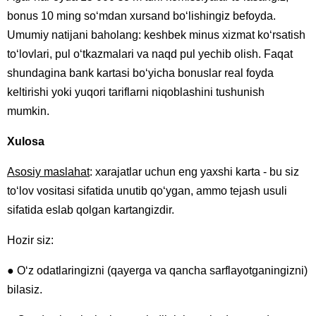
bonus 10 ming so‘mdan xursand bo‘lishingiz befoyda.
Umumiy natijani baholang: keshbek minus xizmat ko‘rsatish
to‘lovlari, pul o‘tkazmalari va naqd pul yechib olish. Faqat
shundagina bank kartasi bo‘yicha bonuslar real foyda
keltirishi yoki yuqori tariflarni niqoblashini tushunish
mumkin.
Xulosa
Asosiy maslahat
: xarajatlar uchun eng yaxshi karta - bu siz
to‘lov vositasi sifatida unutib qo‘ygan, ammo tejash usuli
sifatida eslab qolgan kartangizdir.
Hozir siz:
● O‘z odatlaringizni (qayerga va qancha sarflayotganingizni)
bilasiz.