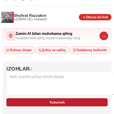
Shuhrat Razzakov
Obuna bo'lish
«ZAMIN.UZ»
muharriri
Zamin AI bilan muhokama qiling
→
Yangilikni tahlil qiling, foydali maslahatlar oling
Xulosa chiqar
Ijobiy va salbiy
Soddaroq tushuntir
IZOHLAR
0
Yuborish