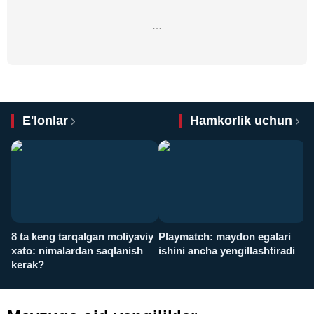
…
E'lonlar
Hamkorlik uchun
8 ta keng tarqalgan moliyaviy
Playmatch: maydon egalari
P
xato: nimalardan saqlanish
ishini ancha yengillashtiradi
u
kerak?
x