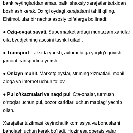
bank reytinglaridan emas, balki shaxsiy xarajatlar tarixidan
boshlash kerak. Oxirgi oydagi xarajatlarni tahlil qiling.
Ehtimol, ular bir nechta asosiy toifalarga bo‘linadi:
●
Oziq-ovqat savati
. Supermarketlardagi muntazam xaridlar
oila byudjetining asosini tashkil qiladi.
●
Transport
. Taksida yurish, avtomobilga yoqilg‘i quyish,
jamoat transportida yurish.
●
Onlayn muhit
. Marketpleyslar, striming xizmatlari, mobil
aloqa va internet uchun to‘lov.
●
Pul o‘tkazmalari va naqd pul
. Ota-onalar, turmush
o‘rtoqlar uchun pul, bozor xaridlari uchun mablag‘ yechib
olish.
Xarajatlar tuzilmasi keyinchalik komissiya va bonuslarni
baholash uchun kerak bo‘ladi. Hozir esa operatsiyalar