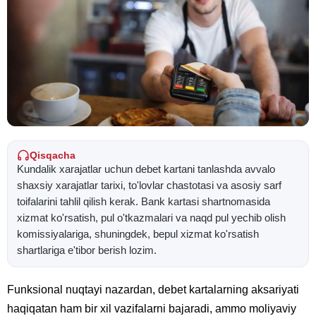
Qisqacha
Kundalik xarajatlar uchun debet kartani tanlashda avvalo
shaxsiy xarajatlar tarixi, to'lovlar chastotasi va asosiy sarf
toifalarini tahlil qilish kerak. Bank kartasi shartnomasida
xizmat ko'rsatish, pul o'tkazmalari va naqd pul yechib olish
komissiyalariga, shuningdek, bepul xizmat ko'rsatish
shartlariga e'tibor berish lozim.
Funksional nuqtayi nazardan, debet kartalarning aksariyati
haqiqatan ham bir xil vazifalarni bajaradi, ammo moliyaviy