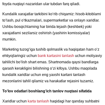
foyda nuqtayi nazaridan ular tubdan farq qiladi.
Kundalik xarajatlar tarkibini ko‘rib chiqamiz: hisob-kitoblarni
to‘lash, pul o‘tkazmalari, supermarketlar va onlayn xaridlar.
Ushbu bosqichlarning har birida tejash (keshbek) yoki
xarajatlarni sezilarsiz oshirish (yashirin komissiyalar)
mumkin.
Marketing tuzog‘iga tushib qolmaslik va haqiqatan ham o‘z
ehtiyojlaringiz uchun
bank kartasini tanlash
uchun moliyaviy
tahlilchi bo‘lish shart emas. Shartnomada qaysi bandlarga
qarash kerakligini bilishning o‘zi kifoya. Ushbu maqolada
kundalik xaridlar uchun eng yaxshi kartani tanlash
mezonlarini tahlil qilamiz va harakatlar rejasini tuzamiz.
To‘lov odatlari boshlang‘ich tanlov nuqtasi sifatida
Xaridlar uchun
karta tanlash
haqidagi har qanday suhbatni