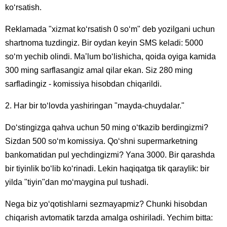
ko‘rsatish.
Reklamada "xizmat ko‘rsatish 0 so‘m" deb yozilgani uchun
shartnoma tuzdingiz. Bir oydan keyin SMS keladi: 5000
so‘m yechib olindi. Ma’lum bo‘lishicha, qoida oyiga kamida
300 ming sarflasangiz amal qilar ekan. Siz 280 ming
sarfladingiz - komissiya hisobdan chiqarildi.
2. Har bir to‘lovda yashiringan "mayda-chuydalar."
Do‘stingizga qahva uchun 50 ming o‘tkazib berdingizmi?
Sizdan 500 so‘m komissiya. Qo‘shni supermarketning
bankomatidan pul yechdingizmi? Yana 3000. Bir qarashda
bir tiyinlik bo‘lib ko‘rinadi. Lekin haqiqatga tik qaraylik: bir
yilda "tiyin"dan mo‘maygina pul tushadi.
Nega biz yo‘qotishlarni sezmayapmiz? Chunki hisobdan
chiqarish avtomatik tarzda amalga oshiriladi. Yechim bitta: