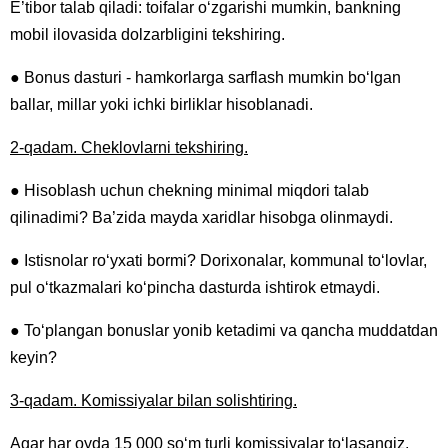
E’tibor talab qiladi: toifalar o‘zgarishi mumkin, bankning
mobil ilovasida dolzarbligini tekshiring.
● Bonus dasturi - hamkorlarga sarflash mumkin bo‘lgan
ballar, millar yoki ichki birliklar hisoblanadi.
2-qadam. Cheklovlarni tekshiring.
● Hisoblash uchun chekning minimal miqdori talab
qilinadimi? Ba’zida mayda xaridlar hisobga olinmaydi.
● Istisnolar ro‘yxati bormi? Dorixonalar, kommunal to‘lovlar,
pul o‘tkazmalari ko‘pincha dasturda ishtirok etmaydi.
● To‘plangan bonuslar yonib ketadimi va qancha muddatdan
keyin?
3-qadam. Komissiyalar bilan solishtiring.
Agar har oyda 15 000 so‘m turli komissiyalar to‘lasangiz,