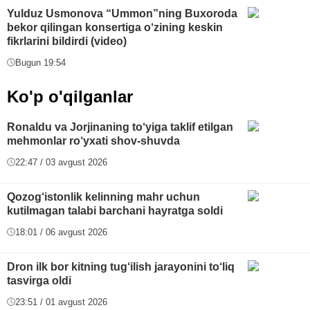
Yulduz Usmonova “Ummon”ning Buxoroda
bekor qilingan konsertiga o‘zining keskin
fikrlarini bildirdi (video)
Bugun 19:54
Ko'p o'qilganlar
Ronaldu va Jorjinaning to‘yiga taklif etilgan
mehmonlar ro‘yxati shov-shuvda
22:47 / 03 avgust 2026
Qozog‘istonlik kelinning mahr uchun
kutilmagan talabi barchani hayratga soldi
18:01 / 06 avgust 2026
Dron ilk bor kitning tug‘ilish jarayonini to‘liq
tasvirga oldi
23:51 / 01 avgust 2026