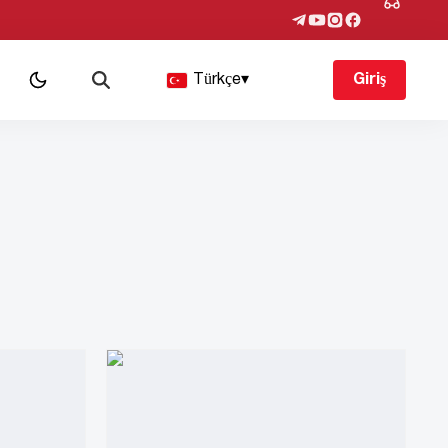
Türkçe
▾
Giriş