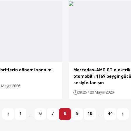
ibritlerin dönemi sona mı
Mercedes-AMG GT elektrik
otomobili: 1169 beygir gücü
sesiyle tanışın
0 Mayıs 2026
09:25 / 20 Mayıs 2026
1
…
6
7
8
9
10
…
44