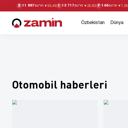
11 887
so'm
13 717
so'm
146
so'm
$
€
₽
▼
55,49
▼
25,83
▼
1,05
Özbekistan
Dünya
Otomobil haberleri