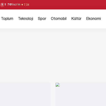
1 761
so'm
¥
▼
7,04
Toplum
Teknoloji
Spor
Otomobil
Kültür
Ekonomi