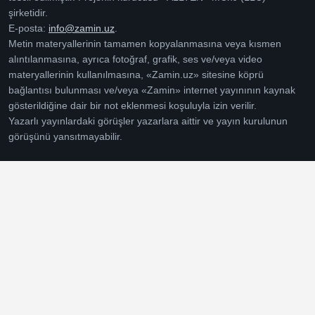
şirketidir.
E-posta:
info@zamin.uz
.
Metin materyallerinin tamamen kopyalanmasına veya kısmen
alıntılanmasına, ayrıca fotoğraf, grafik, ses ve/veya video
materyallerinin kullanılmasına, «Zamin.uz» sitesine köprü
bağlantısı bulunması ve/veya «Zamin» internet yayınının kaynak
gösterildiğine dair bir not eklenmesi koşuluyla izin verilir.
Yazarlı yayınlardaki görüşler yazarlara aittir ve yayın kurulunun
görüşünü yansıtmayabilir.
БИЗНИНГ НАШРИЁТ
Биз ҳақимизда
Реклама жойлаш
Инвесторлар учун таклиф
Маълумотлардан
фойдаланиш
Ишга таклиф этамиз
Таҳририят сиёсати
Этика кодекси
Тузатишлар сиёсати
Таҳририят жамоаси
Эгалик ва молиялаштириш