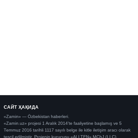
САЙТ ҲАҚИДА
«Zamin» — Özbekistan haberleri.
«Zamin.uz» projesi 1 Aralık 2014’te faaliyetine başlamış ve 5
Temmuz 2016 tarihli 1117 sayılı belge ile kitle iletişim aracı olarak
tescil edilmiştir. Projenin kurucusu «ALLTEN» MChJ (LLC)