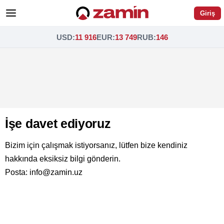
Giriş
USD
:
11 916
EUR
:
13 749
RUB
:
146
İşe davet ediyoruz
Bizim için çalışmak istiyorsanız, lütfen bize kendiniz
hakkında eksiksiz bilgi gönderin.
Posta: info@zamin.uz