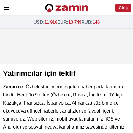
Giriş
USD
:
11 916
EUR
:
13 749
RUB
:
146
Yatırımcılar için teklif
Zamin.uz
, Özbekistan'ın önde gelen haber portallarından
biridir. Her gün 9 dilde (Özbekçe, Rusça, İngilizce, Türkçe,
Kazakça, Fransızca, İspanyolca, Almanca) yüz binlerce
okuyucuya güncel haberler, analizler ve faydalı içerik
sunuyoruz. Web sitemiz, mobil uygulamalarımız (iOS ve
Android) ve sosyal medya kanallarımız sayesinde kitlemiz