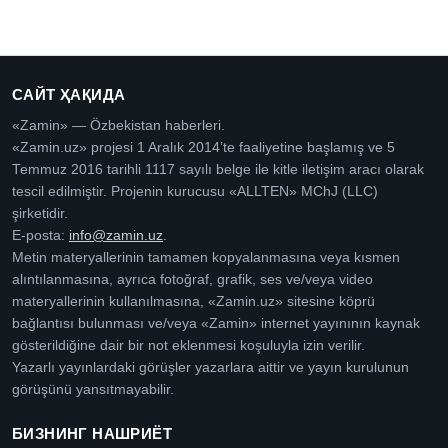
САЙТ ҲАҚИДА
«Zamin» — Özbekistan haberleri.
«Zamin.uz» projesi 1 Aralık 2014’te faaliyetine başlamış ve 5
Temmuz 2016 tarihli 1117 sayılı belge ile kitle iletişim aracı olarak
tescil edilmiştir. Projenin kurucusu «ALLTEN» MChJ (LLC)
şirketidir.
E-posta:
info@zamin.uz
.
Metin materyallerinin tamamen kopyalanmasına veya kısmen
alıntılanmasına, ayrıca fotoğraf, grafik, ses ve/veya video
materyallerinin kullanılmasına, «Zamin.uz» sitesine köprü
bağlantısı bulunması ve/veya «Zamin» internet yayınının kaynak
gösterildiğine dair bir not eklenmesi koşuluyla izin verilir.
Yazarlı yayınlardaki görüşler yazarlara aittir ve yayın kurulunun
görüşünü yansıtmayabilir.
БИЗНИНГ НАШРИЁТ