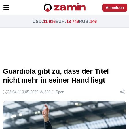
Anmelden
USD
:
11 916
EUR
:
13 749
RUB
:
146
Guardiola gibt zu, dass der Titel
nicht mehr in seiner Hand liegt
23:04 / 10.05.2026
·
336
·
Sport