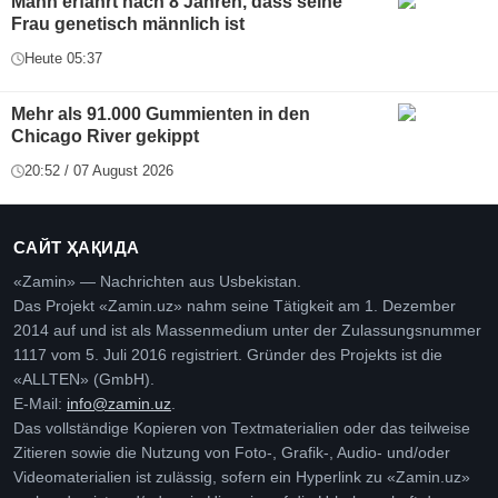
Mann erfährt nach 8 Jahren, dass seine
Frau genetisch männlich ist
Heute 05:37
Mehr als 91.000 Gummienten in den
Chicago River gekippt
20:52 / 07 August 2026
САЙТ ҲАҚИДА
«Zamin» — Nachrichten aus Usbekistan.
Das Projekt «Zamin.uz» nahm seine Tätigkeit am 1. Dezember
2014 auf und ist als Massenmedium unter der Zulassungsnummer
1117 vom 5. Juli 2016 registriert. Gründer des Projekts ist die
«ALLTEN» (GmbH).
E-Mail:
info@zamin.uz
.
Das vollständige Kopieren von Textmaterialien oder das teilweise
Zitieren sowie die Nutzung von Foto-, Grafik-, Audio- und/oder
Videomaterialien ist zulässig, sofern ein Hyperlink zu «Zamin.uz»