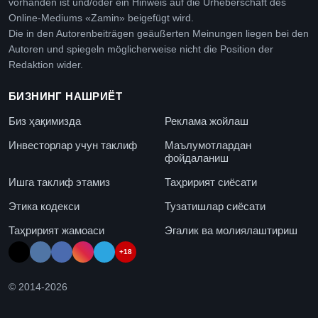
vorhanden ist und/oder ein Hinweis auf die Urheberschaft des
Online-Mediums «Zamin» beigefügt wird.
Die in den Autorenbeiträgen geäußerten Meinungen liegen bei den
Autoren und spiegeln möglicherweise nicht die Position der
Redaktion wider.
БИЗНИНГ НАШРИЁТ
Биз ҳақимизда
Реклама жойлаш
Инвесторлар учун таклиф
Маълумотлардан
фойдаланиш
Ишга таклиф этамиз
Таҳририят сиёсати
Этика кодекси
Тузатишлар сиёсати
Таҳририят жамоаси
Эгалик ва молиялаштириш
+18
© 2014-
2026