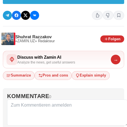
Shuhrat Razzakov
Folgen
«ZAMIN.UZ»
Redakteur
Discuss with Zamin AI
→
Analyze the news, get useful answers
Summarize
Pros and cons
Explain simply
KOMMENTARE
0