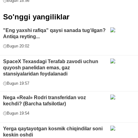
Bugun 18:56
So'nggi yangiliklar
"Eng yaxshi rafiqa" qaysi sanada tug‘ilgan?
Antiqa reyting...
Bugun 20:02
SpaceX Texasdagi Terafab zavodi uchun
quyosh panelidan emas, gaz
stansiyalaridan foydalanadi
Bugun 19:57
Nega «Real» Rodri transferidan voz
kechdi? (Barcha tafsilotlar)
Bugun 19:54
Yerga qaytayotgan kosmik chiqindilar soni
keskin oshdi