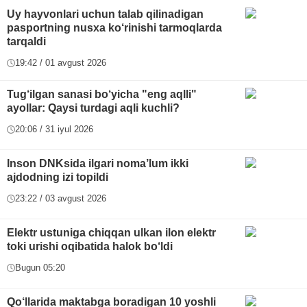
Uy hayvonlari uchun talab qilinadigan
pasportning nusxa ko‘rinishi tarmoqlarda
tarqaldi
19:42 / 01 avgust 2026
Tug‘ilgan sanasi bo‘yicha "eng aqlli"
ayollar: Qaysi turdagi aqli kuchli?
20:06 / 31 iyul 2026
Inson DNKsida ilgari noma’lum ikki
ajdodning izi topildi
23:22 / 03 avgust 2026
Elektr ustuniga chiqqan ulkan ilon elektr
toki urishi oqibatida halok bo‘ldi
Bugun 05:20
Qo‘llarida maktabga boradigan 10 yoshli