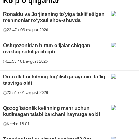
Ko'p o'qilganlar
Ronaldu va Jorjinaning to‘yiga taklif etilgan
mehmonlar ro‘yxati shov-shuvda
22:47 / 03 avgust 2026
Oshqozonidan butun o‘ljalar chiqqan
maxluq sohilga chiqdi
11:53 / 01 avgust 2026
Dron ilk bor kitning tug‘ilish jarayonini to‘liq
tasvirga oldi
23:51 / 01 avgust 2026
Qozog‘istonlik kelinning mahr uchun
kutilmagan talabi barchani hayratga soldi
Kecha 18:01