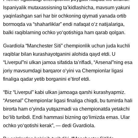
Ispaniyalik mutaxassisning ta’kidlashicha, mavsum yakuni
yaqinlashgan sari har bir ochkoning qiymati yanada ortib
bormoqda va “shaharliklar” endi nafaqat o‘z natijalariga,
balki raqiblarning ochko yo‘qotishiga ham qarab qolgan.
Gvardiola “Manchester Siti” chempionlik uchun juda kuchli
raqiblar bilan kurashayotganini alohida qayd etdi. U
“Liverpul”ni ulkan jamoa sifatida ta’rifladi, “Arsenal”ning esa
joriy mavsumdagi barqaror o‘yini va Chempionlar ligasi
finaliga qadar yetib borganini e’tirof etdi.
“Biz “Liverpul” kabi ulkan jamoaga qarshi kurashyapmiz.
“Arsenal” Chempionlar ligasi finaliga chiqdi, bu turnirda hali
birorta ham o‘yinda yutqazmadi va chempionatda yetakchi
bo‘lib turibdi. Endi hammasi bizning qo‘limizda emas. Ular
ochko yo‘qotishi kerak”, — dedi Gvardiola.