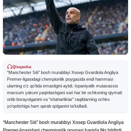
Qisqacha
“Manchester Siti” bosh murabbiyi Xosep Gvardiola Angliya
Premer-ligasidagi chempionlik poygasida endi hammasi
ularning o‘z qo‘lida emasligini aytdi. Ispaniyalik mutaxassis
mavsum yakuni yaqinlashgani sari har bir ochkoning qiymati
ortib borayotganini va “shaharliklar” raqiblarning ochko
yo‘qotishiga ham qarab qolganini ta’kidladi.
“Manchester Siti” bosh murabbiyi Xosep Gvardiola Angliya
Premer-ligasidagi chempionlik poygasi haqida fikr bildirdi.