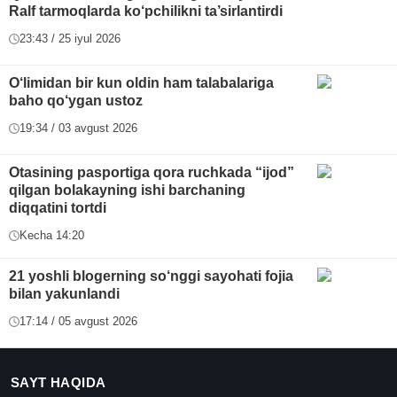
Ralf tarmoqlarda ko‘pchilikni ta’sirlantirdi
23:43 / 25 iyul 2026
O‘limidan bir kun oldin ham talabalariga
baho qo‘ygan ustoz
19:34 / 03 avgust 2026
Otasining pasportiga qora ruchkada “ijod”
qilgan bolakayning ishi barchaning
diqqatini tortdi
Kecha 14:20
21 yoshli blogerning so‘nggi sayohati fojia
bilan yakunlandi
17:14 / 05 avgust 2026
SAYT HAQIDA