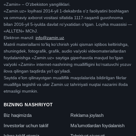
«Zamin» – O'zbekiston yangiliklari.
«Zamin.uz» loyihasi 2014-yil 1-dekabrda oʻz faoliyatini boshlagan
va ommaviy axborot vositasi sifatida 1117-raqamli guvohnoma
bilan 2016-yil 5-iyulda davlat roʻyxatidan oʻtgan. Loyiha muassisi —
«ALLTEN» MChJ.
Elektron manzil:
info@zamin.uz
.
Matnli materiallarni toʻliq koʻchirish yoki qisman iqtibos keltirishga,
shuningdek, fotografik, grafik, audio va/yoki videomateriallardan
foydalanishga «Zamin.uz» saytiga giperhavola mavjud boʻlgan
va/yoki «Zamin» internet-nashrining muallifligini koʻrsatuvchi yozuv
ilova qilingan taqdirda yoʻl qoʻyiladi.
Saytda e'lon qilinayotgan mualliflik maqolalarida bildirilgan fikrlar
muallifga tegishli va ular Zamin.uz tahririyati nuqtai nazarini ifoda
etmasligi mumkin.
BIZNING NASHRIYOT
Biz haqimizda
Reklama joylash
Investorlar uchun taklif
Maʼlumotlardan foydalanish
Ishga taklif etamiz
Tahririyat siyosati