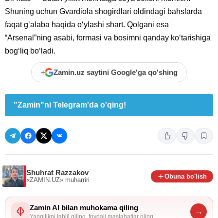
Shuning uchun Gvardiola shogirdlari oldindagi bahslarda
faqat g‘alaba haqida o‘ylashi shart. Qolgani esa
“Arsenal”ning asabi, formasi va bosimni qanday ko‘tarishiga
bog‘liq bo‘ladi.
+
Zamin.uz saytini Google'ga qo'shing
"Zamin"ni Telegram'da o'qing!
Shuhrat Razzakov
Obuna bo'lish
«ZAMIN.UZ»
muharriri
Zamin AI bilan muhokama qiling
→
Yangilikni tahlil qiling, foydali maslahatlar oling