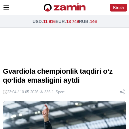
Kirish
USD
:
11 916
EUR
:
13 749
RUB
:
146
Gvardiola chempionlik taqdiri o‘z
qo‘lida emasligini aytdi
23:04 / 10.05.2026
·
335
·
Sport