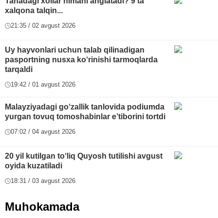
Tanadagi xollar nimani anglatadi? 9 ta
xalqona talqin...
21:35 / 02 avgust 2026
Uy hayvonlari uchun talab qilinadigan
pasportning nusxa ko‘rinishi tarmoqlarda
tarqaldi
19:42 / 01 avgust 2026
Malayziyadagi go‘zallik tanlovida podiumda
yurgan tovuq tomoshabinlar e’tiborini tortdi
07:02 / 04 avgust 2026
20 yil kutilgan to‘liq Quyosh tutilishi avgust
oyida kuzatiladi
18:31 / 03 avgust 2026
Muhokamada