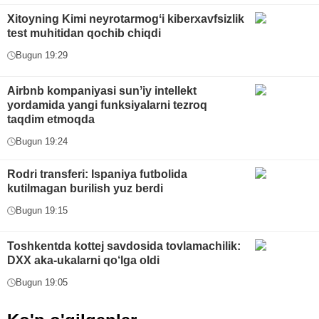
Xitoyning Kimi neyrotarmogʻi kiberxavfsizlik
test muhitidan qochib chiqdi
Bugun 19:29
Airbnb kompaniyasi sunʼiy intellekt
yordamida yangi funksiyalarni tezroq
taqdim etmoqda
Bugun 19:24
Rodri transferi: Ispaniya futbolida
kutilmagan burilish yuz berdi
Bugun 19:15
Toshkentda kottej savdosida tovlamachilik:
DXX aka-ukalarni qo‘lga oldi
Bugun 19:05