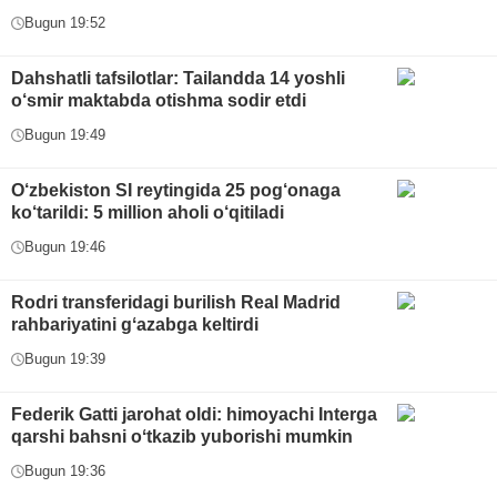
Bugun 19:52
Dahshatli tafsilotlar: Tailandda 14 yoshli
o‘smir maktabda otishma sodir etdi
Bugun 19:49
O‘zbekiston SI reytingida 25 pog‘onaga
ko‘tarildi: 5 million aholi o‘qitiladi
Bugun 19:46
Rodri transferidagi burilish Real Madrid
rahbariyatini gʻazabga keltirdi
Bugun 19:39
Federik Gatti jarohat oldi: himoyachi Interga
qarshi bahsni oʻtkazib yuborishi mumkin
Bugun 19:36