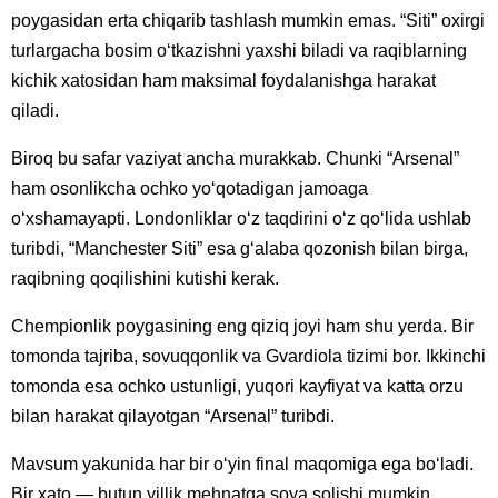
poygasidan erta chiqarib tashlash mumkin emas. “Siti” oxirgi
turlargacha bosim o‘tkazishni yaxshi biladi va raqiblarning
kichik xatosidan ham maksimal foydalanishga harakat
qiladi.
Biroq bu safar vaziyat ancha murakkab. Chunki “Arsenal”
ham osonlikcha ochko yo‘qotadigan jamoaga
o‘xshamayapti. Londonliklar o‘z taqdirini o‘z qo‘lida ushlab
turibdi, “Manchester Siti” esa g‘alaba qozonish bilan birga,
raqibning qoqilishini kutishi kerak.
Chempionlik poygasining eng qiziq joyi ham shu yerda. Bir
tomonda tajriba, sovuqqonlik va Gvardiola tizimi bor. Ikkinchi
tomonda esa ochko ustunligi, yuqori kayfiyat va katta orzu
bilan harakat qilayotgan “Arsenal” turibdi.
Mavsum yakunida har bir o‘yin final maqomiga ega bo‘ladi.
Bir xato — butun yillik mehnatga soya solishi mumkin.