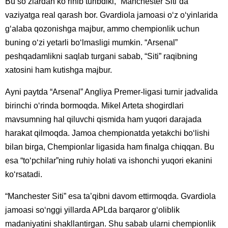
Bu so‘zlardan ko‘rinib turibdiki, “Manchester Siti”da
vaziyatga real qarash bor. Gvardiola jamoasi o‘z o‘yinlarida
g‘alaba qozonishga majbur, ammo chempionlik uchun
buning o‘zi yetarli bo‘lmasligi mumkin. “Arsenal”
peshqadamlikni saqlab turgani sabab, “Siti” raqibning
xatosini ham kutishga majbur.
Ayni paytda “Arsenal” Angliya Premer-ligasi turnir jadvalida
birinchi o‘rinda bormoqda. Mikel Arteta shogirdlari
mavsumning hal qiluvchi qismida ham yuqori darajada
harakat qilmoqda. Jamoa chempionatda yetakchi bo‘lishi
bilan birga, Chempionlar ligasida ham finalga chiqqan. Bu
esa “to‘pchilar”ning ruhiy holati va ishonchi yuqori ekanini
ko‘rsatadi.
“Manchester Siti” esa ta’qibni davom ettirmoqda. Gvardiola
jamoasi so‘nggi yillarda APLda barqaror g‘oliblik
madaniyatini shakllantirgan. Shu sabab ularni chempionlik