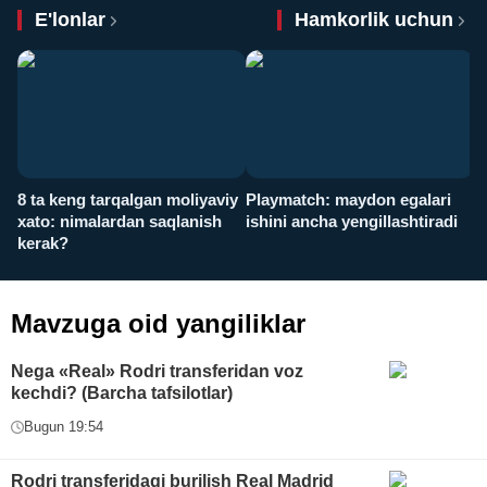
E'lonlar
Hamkorlik uchun
8 ta keng tarqalgan moliyaviy
Playmatch: maydon egalari
P
xato: nimalardan saqlanish
ishini ancha yengillashtiradi
u
kerak?
x
Mavzuga oid yangiliklar
Nega «Real» Rodri transferidan voz
kechdi? (Barcha tafsilotlar)
Bugun 19:54
Rodri transferidagi burilish Real Madrid