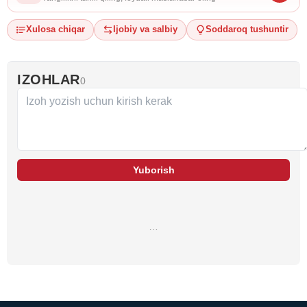
Xulosa chiqar
Ijobiy va salbiy
Soddaroq tushuntir
IZOHLAR
0
Yuborish
…