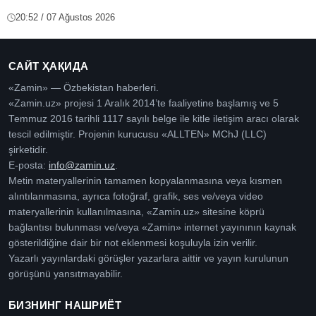
20:52 / 07 Ağustos 2026
САЙТ ҲАҚИДА
«Zamin» — Özbekistan haberleri.
«Zamin.uz» projesi 1 Aralık 2014’te faaliyetine başlamış ve 5
Temmuz 2016 tarihli 1117 sayılı belge ile kitle iletişim aracı olarak
tescil edilmiştir. Projenin kurucusu «ALLTEN» MChJ (LLC)
şirketidir.
E-posta:
info@zamin.uz
.
Metin materyallerinin tamamen kopyalanmasına veya kısmen
alıntılanmasına, ayrıca fotoğraf, grafik, ses ve/veya video
materyallerinin kullanılmasına, «Zamin.uz» sitesine köprü
bağlantısı bulunması ve/veya «Zamin» internet yayınının kaynak
gösterildiğine dair bir not eklenmesi koşuluyla izin verilir.
Yazarlı yayınlardaki görüşler yazarlara aittir ve yayın kurulunun
görüşünü yansıtmayabilir.
БИЗНИНГ НАШРИЁТ