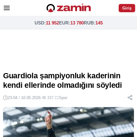
Giriş
USD
:
11 952
EUR
:
13 780
RUB
:
145
Guardiola şampiyonluk kaderinin
kendi ellerinde olmadığını söyledi
23:04 / 10.05.2026
·
337
·
Spor