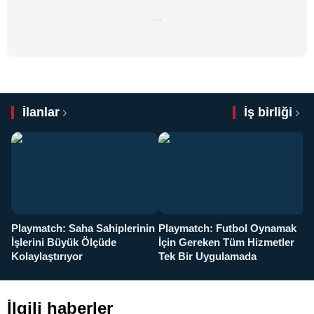
…
İlanlar
İş birliği
Playmatch: Saha Sahiplerinin
Playmatch: Futbol Oynamak
Y
İşlerini Büyük Ölçüde
İçin Gereken Tüm Hizmetler
y
Kolaylaştırıyor
Tek Bir Uygulamada
İlgili haberler