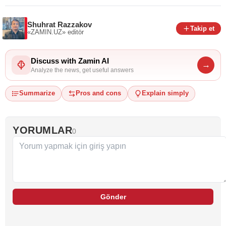
Shuhrat Razzakov
Takip et
«ZAMIN.UZ»
editör
Discuss with Zamin AI
→
Analyze the news, get useful answers
Summarize
Pros and cons
Explain simply
YORUMLAR
0
Gönder