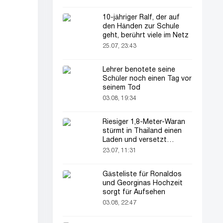
10-jähriger Ralf, der auf
den Händen zur Schule
geht, berührt viele im Netz
25.07, 23:43
Lehrer benotete seine
Schüler noch einen Tag vor
seinem Tod
03.08, 19:34
Riesiger 1,8-Meter-Waran
stürmt in Thailand einen
Laden und versetzt
Kunden in Angst!
23.07, 11:31
Gästeliste für Ronaldos
und Georginas Hochzeit
sorgt für Aufsehen
03.08, 22:47