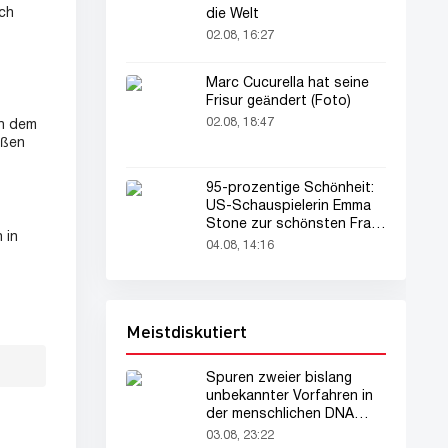
ach
die Welt
02.08, 16:27
Marc Cucurella hat seine
Frisur geändert (Foto)
02.08, 18:47
ch dem
oßen
95-prozentige Schönheit:
US-Schauspielerin Emma
Stone zur schönsten Frau
 in
der Welt gekürt
04.08, 14:16
Meistdiskutiert
Spuren zweier bislang
unbekannter Vorfahren in
der menschlichen DNA
entdeckt
03.08, 23:22