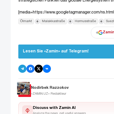
strategischen Punkten das globale Energiesystem stör
[media=https://www.googletagmanager.com/ns.h
+
+
+
Ölmarkt
Malakkastraße
Hormusstraße
Suez
+
Zamin
Lesen Sie «Zamin» auf Telegram!
Nodirbek Razzokov
«ZAMIN.UZ»
Redakteur
Discuss with Zamin AI
Analyze the news, get useful answers