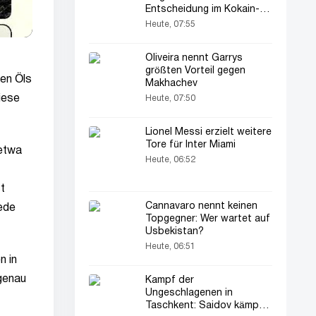
Entscheidung im Kokain-
Fall
Heute, 07:55
Oliveira nennt Garrys
größten Vorteil gegen
ten Öls
Makhachev
iese
Heute, 07:50
Lionel Messi erzielt weitere
Tore für Inter Miami
 etwa
Heute, 06:52
t
Cannavaro nennt keinen
jede
Topgegner: Wer wartet auf
Usbekistan?
Heute, 06:51
n in
 genau
Kampf der
Ungeschlagenen in
Taschkent: Saidov kämpft