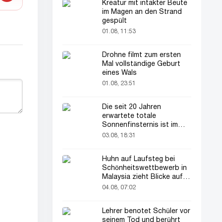
Kreatur mit intakter Beute
im Magen an den Strand
gespült
01.08, 11:53
Drohne filmt zum ersten
Mal vollständige Geburt
eines Wals
01.08, 23:51
Die seit 20 Jahren
erwartete totale
Sonnenfinsternis ist im
August zu sehen
03.08, 18:31
Huhn auf Laufsteg bei
Schönheitswettbewerb in
Malaysia zieht Blicke auf
sich
04.08, 07:02
Lehrer benotet Schüler vor
seinem Tod und berührt