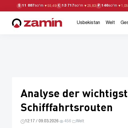
11 887
so'm
13 717
so'm
146
so'm
$
€
₽
▼
55,49
▼
25,83
▼
1,05
Usbekistan
Welt
Ges
Analyse der wichtigst
Schifffahrtsrouten
12:17 / 09.03.2026
·
456
·
Welt