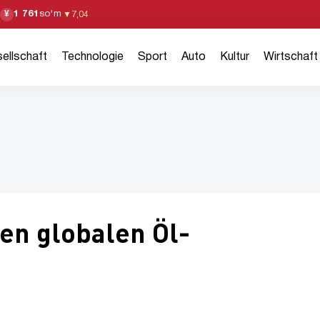
1 761
so'm
¥
▼
7,04
ellschaft
Technologie
Sport
Auto
Kultur
Wirtschaft
en globalen Öl-