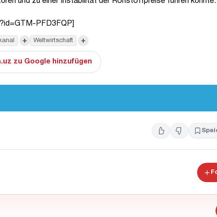
en und zu einer Instabilität der Rohstoffpreise führen könnte.
tml?id=GTM-PFD3FQP]
+
+
kanal
Weltwirtschaft
.uz zu Google hinzufügen
Spei
F