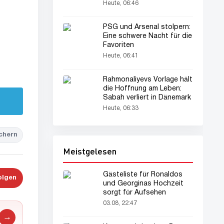
um den Titel
Heute, 06:46
PSG und Arsenal stolpern:
Eine schwere Nacht für die
Favoriten
Heute, 06:41
Rahmonaliyevs Vorlage hält
die Hoffnung am Leben:
Sabah verliert in Dänemark
Heute, 06:33
chern
Meistgelesen
Gästeliste für Ronaldos
olgen
und Georginas Hochzeit
sorgt für Aufsehen
03.08, 22:47
→