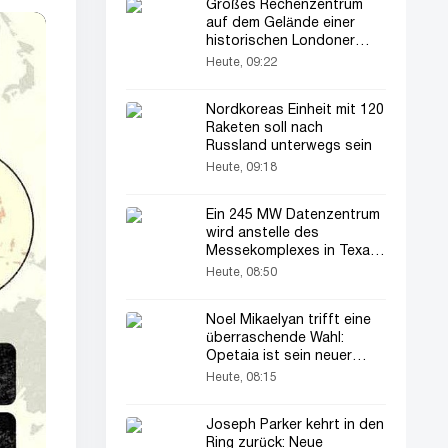
Großes Rechenzentrum
auf dem Gelände einer
historischen Londoner
Brauerei geplant
Heute, 09:22
Nordkoreas Einheit mit 120
Raketen soll nach
Russland unterwegs sein
Heute, 09:18
Ein 245 MW Datenzentrum
wird anstelle des
Messekomplexes in Texas
errichtet
Heute, 08:50
Noel Mikaelyan trifft eine
überraschende Wahl:
Opetaia ist sein neuer
Gegner
Heute, 08:15
Joseph Parker kehrt in den
Ring zurück: Neue