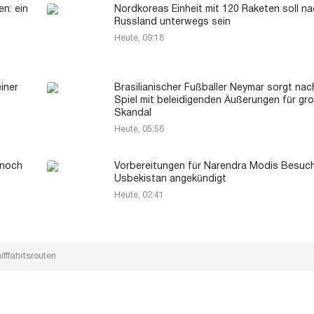
n: ein
Nordkoreas Einheit mit 120 Raketen soll n
Russland unterwegs sein
Heute, 09:18
iner
Brasilianischer Fußballer Neymar sorgt na
Spiel mit beleidigenden Äußerungen für gr
Skandal
Heute, 05:56
 noch
Vorbereitungen für Narendra Modis Besuch
Usbekistan angekündigt
Heute, 02:41
fffahrtsrouten