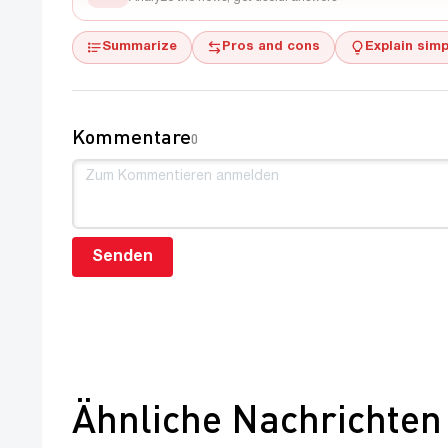
Summarize
Pros and cons
Explain simp
Kommentare
0
Senden
Ähnliche Nachrichten