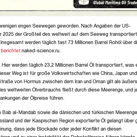
en wenigen engen Seewegen geworden. Nach Angaben der US-
r 2025 der Großteil des weltweit auf dem Seeweg transportier
Insgesamt werden täglich fast 73 Millionen Barrel Rohöl über d
r
berichtet
naked-science.ru.
 Hier werden täglich 23,2 Millionen Barrel Öl transportiert, was
eser Weg ist für große Volkswirtschaften wie China, Japan und
Straße von Hormus zwischen dem Iran und Oman gilt als äußers
l des weltweiten Ölverbrauchs fließt durch diese Meerenge, und 
nkungen der Ölpreise führen.
on Bab al-Mandab sowie die dänischen und türkischen Meerenge
Russland und der Kaspischen Region exportierte Öl gelangt über
nung, dass jede Blockade oder jeder Konflikt an diesen