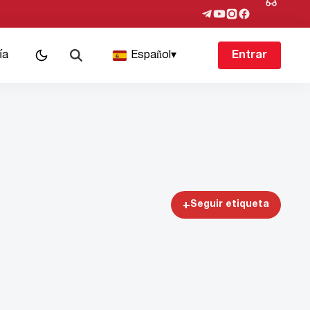
ía
Español
▾
Entrar
+
Seguir etiqueta