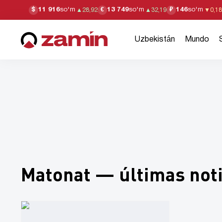
11 916
so'm
13 749
so'm
146
so'm
$
€
₽
▲
28,92
▲
32,19
▼
0,18
Uzbekistán
Mundo
Matonat — últimas noti