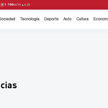
1 766
so'm
¥
▲
4,29
Sociedad
Tecnología
Deporte
Auto
Cultura
Econom
cias