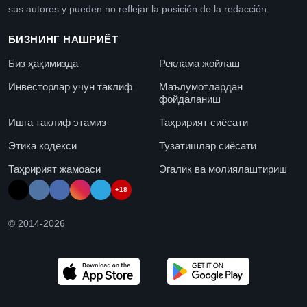
sus autores y pueden no reflejar la posición de la redacción.
БИЗНИНГ НАШРИЁТ
Биз ҳақимизда
Реклама жойлаш
Инвесторлар учун таклиф
Маълумотлардан
фойдаланиш
Ишга таклиф этамиз
Таҳририят сиёсати
Этика кодекси
Тузатишлар сиёсати
Таҳририят жамоаси
Эгалик ва молиялаштириш
+18
© 2014-
2026