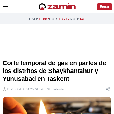
Entrar
USD
:
11 887
EUR
:
13 717
RUB
:
146
Corte temporal de gas en partes de
los distritos de Shaykhantahur y
Yunusabad en Taskent
11:23 / 04.06.2026
·
190
·
Uzbekistán