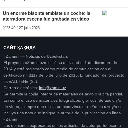
Un enorme bisonte embiste un coche: la
aterradora escena fue grabada en video
23:40 / 27 julio 2026
САЙТ ҲАҚИДА
«Zamin» — Noticias de Uzbekistán.
El proyecto «Zamin.uz» inició su actividad el 1 de diciembre de
2014 y está registrado como medio de comunicación con el
certificado n.º 1117 del 5 de julio de 2016. El fundador del proyecto
es «ALLTEN» (SL).
Correo electrónico:
info@zamin.uz
.
Se permite la copia íntegra de materiales de texto o la cita parcial,
así como el uso de materiales fotográficos, gráficos, de audio y/o
de vídeo, siempre que exista un hipervínculo a «Zamin.uz» y/o se
incluya una nota que indique la autoría de la publicación en línea
«Zamin».
Las opiniones expresadas en los artículos de autor pertenecen a