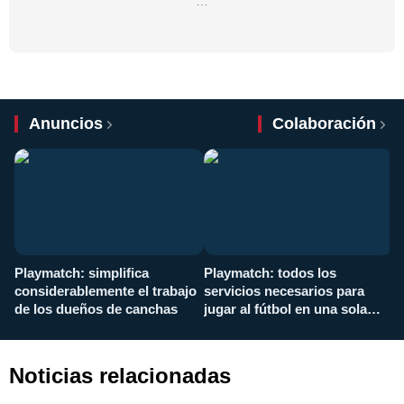
…
Anuncios
Colaboración
Playmatch: simplifica
Playmatch: todos los
¿
considerablemente el trabajo
servicios necesarios para
d
de los dueños de canchas
jugar al fútbol en una sola
c
aplicación
i
Noticias relacionadas