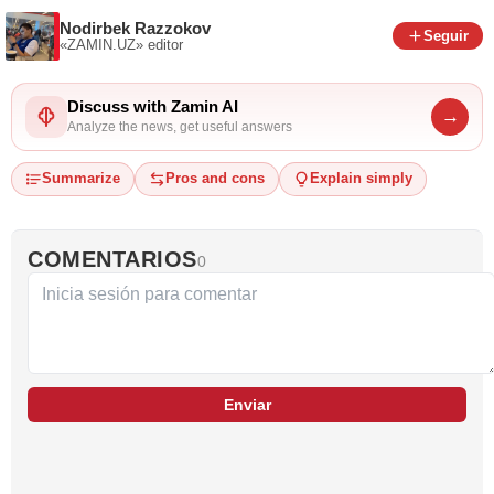
Nodirbek Razzokov
Seguir
«ZAMIN.UZ»
editor
Discuss with Zamin AI
→
Analyze the news, get useful answers
Summarize
Pros and cons
Explain simply
COMENTARIOS
0
Enviar