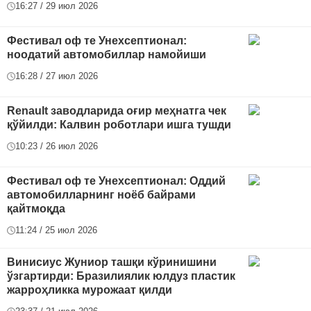
16:27 / 29 июл 2026
Фестивал оф те Унехсептионал:
ноодатий автомобиллар намойиши
16:28 / 27 июл 2026
Renault заводларида оғир меҳнатга чек
қўйилди: Калвин роботлари ишга тушди
10:23 / 26 июл 2026
Фестивал оф те Унехсептионал: Оддий
автомобилларнинг ноёб байрами
қайтмоқда
11:24 / 25 июл 2026
Винисиус Жуниор ташқи кўринишини
ўзгартирди: Бразилиялик юлдуз пластик
жарроҳликка мурожаат қилди