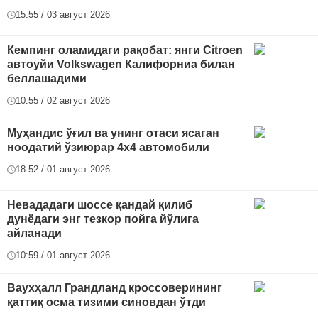
15:55 / 03 август 2026
Кемпинг оламидаги рақобат: янги Citroen
автоуйи Volkswagen Калифорниа билан
беллашадими
10:55 / 02 август 2026
Муҳандис ўғил ва унинг отаси ясаган
ноодатий ўзиюрар 4x4 автомобили
18:52 / 01 август 2026
Невададаги шоссе қандай қилиб
дунёдаги энг тезкор пойга йўлига
айланади
10:59 / 01 август 2026
Ваухҳалл Грандланд кроссоверининг
қаттиқ осма тизими синовдан ўтди