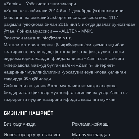
«Zamin» – Ўзбекистон янгиликлари.
«Zamin.uz» лойиҳаси 2014 йил 1 декабрда ўз фаолиятини
бошлаган ва оммавий ахборот воситаси сифатида 1117-
рақамли гувоҳнома билан 2016 йил 5 июлда давлат рўйхатидан
ўтган. Лойиҳа муассиси — «ALLTEN» МЧЖ.
Электрон манзил:
info@zamin.uz
.
Матнли материалларни тўлиқ кўчириш ёки қисман иқтибос
келтиришга, шунингдек, фотографик, график, аудио ва/ёки
видеоматериаллардан фойдаланишга «Zamin.uz» сайтига
гиперҳавола мавжуд бўлган ва/ёки «Zamin» интернет-
нашрининг муаллифлигини кўрсатувчи ёзув илова қилинган
тақдирда йўл қўйилади.
Сайтда эълон қилинаётган муаллифлик мақолаларида
билдирилган фикрлар муаллифга тегишли ва улар Zamin.uz
таҳририяти нуқтаи назарини ифода этмаслиги мумкин.
БИЗНИНГ НАШРИЁТ
Биз ҳақимизда
Реклама жойлаш
Инвесторлар учун таклиф
Маълумотлардан