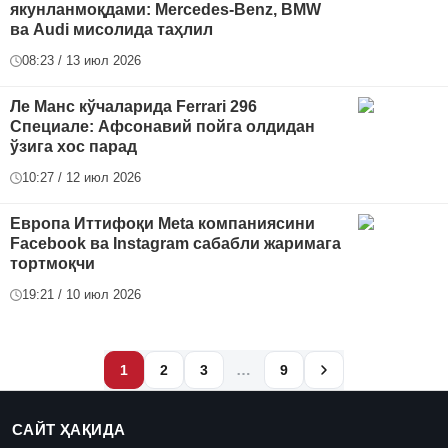
якунланмоқдами: Mercedes-Benz, BMW
ва Audi мисолида таҳлил
08:23 / 13 июл 2026
Ле Манс кўчаларида Ferrari 296
Специале: Афсонавий пойга олдидан
ўзига хос парад
10:27 / 12 июл 2026
Европа Иттифоқи Meta компаниясини
Facebook ва Instagram сабабли жаримага
тортмоқчи
19:21 / 10 июл 2026
…
1
2
3
9
САЙТ ҲАҚИДА