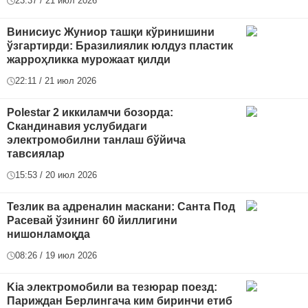
23:37 / 21 июл 2026
Винисиус Жуниор ташқи кўринишини
ўзгартирди: Бразилиялик юлдуз пластик
жарроҳликка мурожаат қилди
22:11 / 21 июл 2026
Polestar 2 иккиламчи бозорда:
Скандинавия услубидаги
электромобилни танлаш бўйича
тавсиялар
15:53 / 20 июл 2026
Тезлик ва адреналин маскани: Санта Под
Расевай ўзининг 60 йиллигини
нишонламоқда
08:26 / 19 июл 2026
Kia электромобили ва тезюрар поезд:
Париждан Берлингача ким биринчи етиб