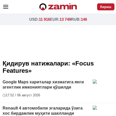
Кириш
USD
:
11 916
EUR
:
13 749
RUB
:
146
Қидирув натижалари: «Focus
Features»
Google Maps хариталар хизматига янги
агентлик имкониятлари қўшилди
17:52 / 06 август 2026
Renault 4 автомобили эгаларида ўзига
хос бирдамлик муҳити шаклланди