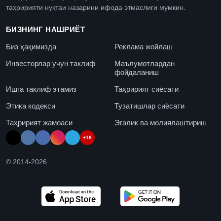
таҳририяти нуқтаи назарини ифода этмаслиги мумкин.
БИЗНИНГ НАШРИЁТ
Биз ҳақимизда
Реклама жойлаш
Инвесторлар учун таклиф
Маълумотлардан
фойдаланиш
Ишга таклиф этамиз
Таҳририят сиёсати
Этика кодекси
Тузатишлар сиёсати
Таҳририят жамоаси
Эгалик ва молиялаштириш
+18
© 2014-
2026