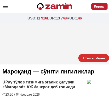
Кириш
USD
:
11 916
EUR
:
13 749
RUB
:
146
+
Тегга обуна
Мароқанд — сўнгги янгиликлар
UPay тўлов тизимига эгалик қилувчи
«Maroqand» АЖ банкрот деб топилди
23:20 / 04 феврал 2026