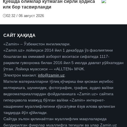
Қуёшда олимлар кутмаган сирли ҳодиса
илк бор тасвирланди
02:32 / 06 август 2026
САЙТ ҲАҚИДА
«Zamin» – Ўзбекистон янгиликлари.
«Zamin.uz» лойиҳаси 2014 йил 1 декабрда ўз фаолиятини
бошлаган ва оммавий ахборот воситаси сифатида 1117-
рақамли гувоҳнома билан 2016 йил 5 июлда давлат рўйхатидан
ўтган. Лойиҳа муассиси — «ALLTEN» МЧЖ.
Электрон манзил:
info@zamin.uz
.
Матнли материалларни тўлиқ кўчириш ёки қисман иқтибос
келтиришга, шунингдек, фотографик, график, аудио ва/ёки
видеоматериаллардан фойдаланишга «Zamin.uz» сайтига
гиперҳавола мавжуд бўлган ва/ёки «Zamin» интернет-
нашрининг муаллифлигини кўрсатувчи ёзув илова қилинган
тақдирда йўл қўйилади.
Сайтда эълон қилинаётган муаллифлик мақолаларида
билдирилган фикрлар муаллифга тегишли ва улар Zamin.uz