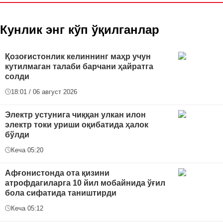
Кунлик энг кўп ўқилганлар
Қозоғистонлик келиннинг маҳр учун
кутилмаган талаби барчани ҳайратга
солди
18:01 / 06 август 2026
Электр устунига чиққан улкан илон
электр токи уриши оқибатида ҳалок
бўлди
Кеча 05:20
Афғонистонда ота қизини
атрофдагиларга 10 йил мобайнида ўғил
бола сифатида таништирди
Кеча 05:12