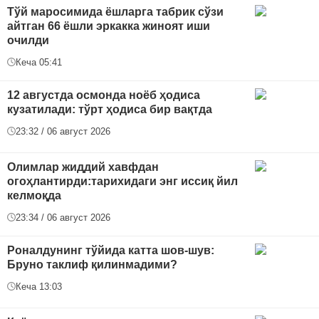
Тўй маросимида ёшларга табрик сўзи
айтган 66 ёшли эркакка жиноят иши
очилди
Кеча 05:41
12 августда осмонда ноёб ҳодиса
кузатилади: тўрт ҳодиса бир вақтда
23:32 / 06 август 2026
Oлимлар жиддий хавфдан
огоҳлантирди:тарихидаги энг иссиқ йил
келмоқда
23:34 / 06 август 2026
Роналдунинг тўйида катта шов-шув:
Бруно таклиф қилинмадими?
Кеча 13:03