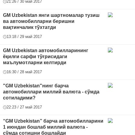
21:26 / 30 май 2017
GM Uzbekistan янги шартномалар тузиш
ва автомобилларни беришни
вақтинчалик тўхтатди
13:18 / 29 май 2017
GM Uzbekistan автомобилларининг
ёқилғи сарфи тўғрисидаги
маълумотларни келтирди
16:30 / 28 май 2017
"GM Uzbekistan"нинг барча
автомобиллари миллий валюта - сўмда
сотиладими?
22:23 / 27 май 2017
“GM Uzbekistan” барча автомобилларини
1 июндан бошлаб миллий валюта -
сўмда сотишни бошлайди