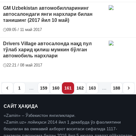
GM Uzbekistan автомобилларининг
автосалондаги янги нархлари билан
танишинг (2017 йил 10 май)
09:05 / 11 май 2017
Drivers Village автосалонда нақд пул
тўлаб харид қилиш мумкин бўлган
автомобиль нархлари
22:21 / 08 май 2017
…
…
1
159
160
161
162
163
188
САЙТ ҲАҚИДА
«Zamin» – Ўзбекистон янгиликлари.
«Zamin.uz» лойиҳаси 2014 йил 1 декабрда ўз фаолиятини
бошлаган ва оммавий ахборот воситаси сифатида 1117-
рақамли гувоҳнома билан 2016 йил 5 июлда давлат рўйхатидан