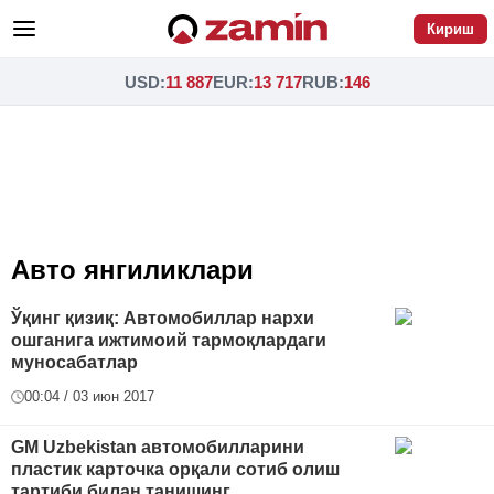
Кириш
USD
:
11 887
EUR
:
13 717
RUB
:
146
Авто янгиликлари
Ўқинг қизиқ: Автомобиллар нархи
ошганига ижтимоий тармоқлардаги
муносабатлар
00:04 / 03 июн 2017
GM Uzbekistan автомобилларини
пластик карточка орқали сотиб олиш
тартиби билан танишинг