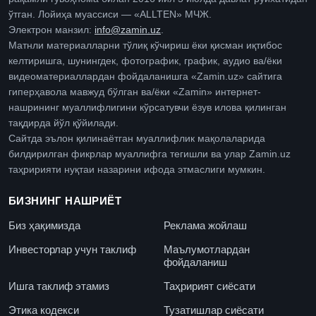
ўтган. Лойиҳа муассиси — «ALLTEN» МЧЖ.
Электрон манзил:
info@zamin.uz
.
Матнли материалларни тўлиқ кўчириш ёки қисман иқтибос
келтиришга, шунингдек, фотографик, график, аудио ва/ёки
видеоматериаллардан фойдаланишга «Zamin.uz» сайтига
гиперҳавола мавжуд бўлган ва/ёки «Zamin» интернет-
нашрининг муаллифлигини кўрсатувчи ёзув илова қилинган
тақдирда йўл қўйилади.
Сайтда эълон қилинаётган муаллифлик мақолаларида
билдирилган фикрлар муаллифга тегишли ва улар Zamin.uz
таҳририяти нуқтаи назарини ифода этмаслиги мумкин.
БИЗНИНГ НАШРИЁТ
Биз ҳақимизда
Реклама жойлаш
Инвесторлар учун таклиф
Маълумотлардан
фойдаланиш
Ишга таклиф этамиз
Таҳририят сиёсати
Этика кодекси
Тузатишлар сиёсати