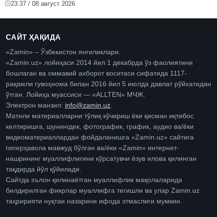
23:37 / 08 август 2026
САЙТ ҲАҚИДА
«Zamin» – Ўзбекистон янгиликлари.
«Zamin.uz» лойиҳаси 2014 йил 1 декабрда ўз фаолиятини
бошлаган ва оммавий ахборот воситаси сифатида 1117-
рақамли гувоҳнома билан 2016 йил 5 июлда давлат рўйхатидан
ўтган. Лойиҳа муассиси — «ALLTEN» МЧЖ.
Электрон манзил:
info@zamin.uz
.
Матнли материалларни тўлиқ кўчириш ёки қисман иқтибос
келтиришга, шунингдек, фотографик, график, аудио ва/ёки
видеоматериаллардан фойдаланишга «Zamin.uz» сайтига
гиперҳавола мавжуд бўлган ва/ёки «Zamin» интернет-
нашрининг муаллифлигини кўрсатувчи ёзув илова қилинган
тақдирда йўл қўйилади.
Сайтда эълон қилинаётган муаллифлик мақолаларида
билдирилган фикрлар муаллифга тегишли ва улар Zamin.uz
таҳририяти нуқтаи назарини ифода этмаслиги мумкин.