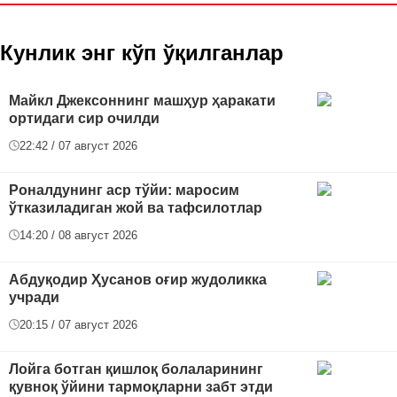
Кунлик энг кўп ўқилганлар
Майкл Джексоннинг машҳур ҳаракати
ортидаги сир очилди
22:42 / 07 август 2026
Роналдунинг аср тўйи: маросим
ўтказиладиган жой ва тафсилотлар
14:20 / 08 август 2026
Абдуқодир Ҳусанов оғир жудоликка
учради
20:15 / 07 август 2026
Лойга ботган қишлоқ болаларининг
қувноқ ўйини тармоқларни забт этди