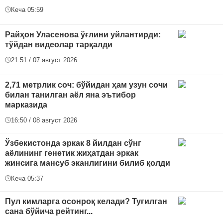
Кеча 05:59
Райҳон Уласенова ўғлини уйлантирди:
тўйдан видеолар тарқалди
21:51 / 07 август 2026
2,71 метрлик соч: бўйидан ҳам узун сочи
билан танилган аёл яна эътибор
марказида
16:50 / 08 август 2026
Ўзбекистонда эркак 8 йилдан сўнг
аёлининг генетик жиҳатдан эркак
жинсига мансуб эканлигини билиб қолди
Кеча 05:37
Пул кимларга осонроқ келади? Туғилган
сана бўйича рейтинг...