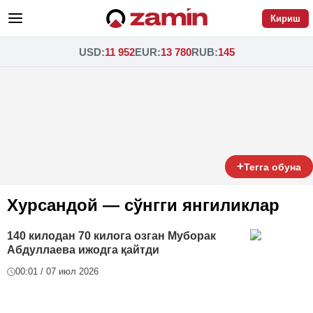
Кириш
USD
:
11 952
EUR
:
13 780
RUB
:
145
+
Тегга обуна
Хурсандой — сўнгги янгиликлар
140 килодан 70 килога озган Муборак
Абдуллаева ижодга қайтди
00:01 / 07 июл 2026