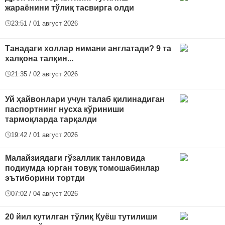
жараёнини тўлиқ тасвирга олди
23:51 / 01 август 2026
Танадаги холлар нимани англатади? 9 та
халқона талқин...
21:35 / 02 август 2026
Уй ҳайвонлари учун талаб қилинадиган
паспортнинг нусха кўриниши
тармоқларда тарқалди
19:42 / 01 август 2026
Малайзиядаги гўзаллик танловида
подиумда юрган товуқ томошабинлар
эътиборини тортди
07:02 / 04 август 2026
20 йил кутилган тўлиқ Қуёш тутилиши