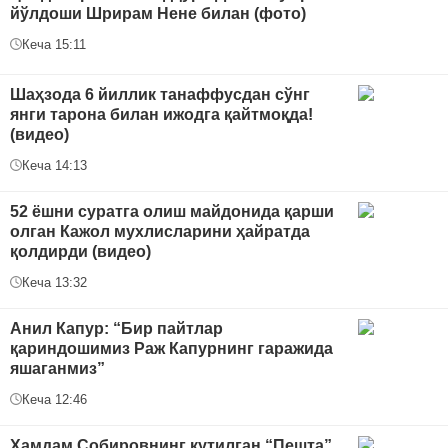
йўлдоши Шрирам Нене билан (фото)
Кеча 15:11
Шаҳзода 6 йиллик танаффусдан сўнг
янги тарона билан ижодга қайтмоқда!
(видео)
Кеча 14:13
52 ёшни суратга олиш майдонида қарши
олган Кажол мухлисларини ҳайратда
қолдирди (видео)
Кеча 13:32
Анил Капур: “Бир пайтлар
қариндошимиз Раж Капурнинг гаражида
яшаганмиз”
Кеча 12:46
Хамдам Собировнинг кутилган “Пешта”