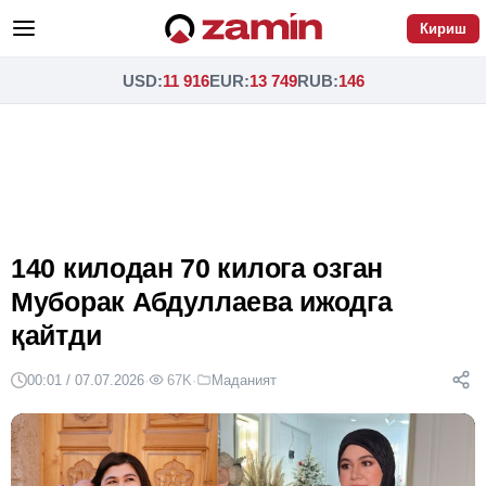
Кириш
USD
:
11 916
EUR
:
13 749
RUB
:
146
140 килодан 70 килога озган
Муборак Абдуллаева ижодга
қайтди
00:01 / 07.07.2026
·
67K
·
Маданият