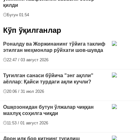
қилди
Бугун 01:54
Кўп ўқилганлар
Роналду ва Жоржинанинг тўйига таклиф
этилган меҳмонлар рўйхати шов-шувда
22:47 / 03 август 2026
Туғилган санаси бўйича "энг ақлли"
аёллар: Қайси турдаги ақли кучли?
20:06 / 31 июл 2026
Ошқозонидан бутун ўлжалар чиққан
махлуқ соҳилга чиқди
11:53 / 01 август 2026
Дрон илк бор китнинг туғилиш