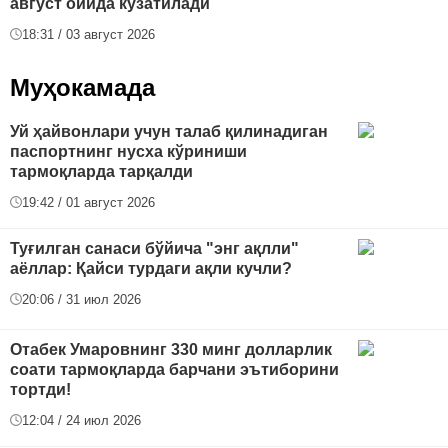
август ойида кузатилади
18:31 / 03 август 2026
Муҳокамада
Уй ҳайвонлари учун талаб қилинадиган
паспортнинг нусха кўриниши
тармоқларда тарқалди
19:42 / 01 август 2026
Туғилган санаси бўйича "энг ақлли"
аёллар: Қайси турдаги ақли кучли?
20:06 / 31 июл 2026
Отабек Умаровнинг 330 минг долларлик
соати тармоқларда барчани эътиборини
тортди!
12:04 / 24 июл 2026