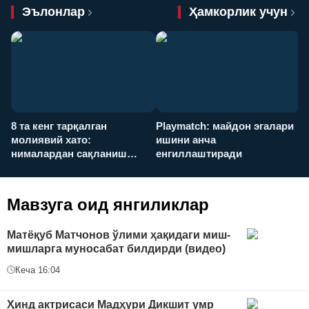
Эълонлар
Ҳамкорлик учун
8 та кенг тарқалган
Playmatch: майдон эгалари
P
молиявий хато:
ишини анча
у
нималардан сақланиш
енгиллаштиради
х
керак?
Мавзуга оид янгиликлар
Матёқуб Матчонов ўлими ҳақидаги миш-
мишларга муносабат билдирди (видео)
Кеча 16:04
Ҳинд актрисаси Мадҳури Дикшит умр