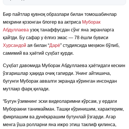
Бир пайтлар қувноқ образлари билан томошабинлар
меҳрини қозонган блогер ва актриса
Муборак
Абдуллаева
узоқ танаффусдан сўнг яна экранларга
қайтди. Бу сафар у ёлғиз эмас — 78 ёшли бувиси
Хурсандой
ая билан “
Дарё
” студиясида меҳмон бўлиб,
самимий ва ҳаётий суҳбат қурди.
Суҳбат давомида Муборак Абдуллаева ҳаётидаги кескин
ўзгаришлар ҳақида очиқ гапирди. Унинг айтишича,
бугунги Муборак аввалги экранда кўринган инсондан
мутлақо фарқ қилади.
“Бугун ўзимнинг эски видеоларимни кўрсам, у ердаги
Муборакни танимайман. Ташқи кўринишим, характерим,
фикрлашим ва дунёқарашим бутунлай ўзгарди. Агар
менга ўша ролларни яна ижро этиш таклиф қилинса,