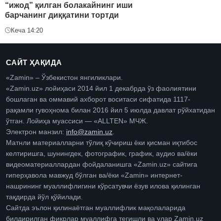
“ижод” қилган болакайнинг иши
барчанинг диққатини тортди
Кеча 14:20
САЙТ ҲАҚИДА
«Zamin» – Ўзбекистон янгиликлари.
«Zamin.uz» лойиҳаси 2014 йил 1 декабрда ўз фаолиятини
бошлаган ва оммавий ахборот воситаси сифатида 1117-
рақамли гувоҳнома билан 2016 йил 5 июлда давлат рўйхатидан
ўтган. Лойиҳа муассиси — «ALLTEN» МЧЖ.
Электрон манзил:
info@zamin.uz
.
Матнли материалларни тўлиқ кўчириш ёки қисман иқтибос
келтиришга, шунингдек, фотографик, график, аудио ва/ёки
видеоматериаллардан фойдаланишга «Zamin.uz» сайтига
гиперҳавола мавжуд бўлган ва/ёки «Zamin» интернет-
нашрининг муаллифлигини кўрсатувчи ёзув илова қилинган
тақдирда йўл қўйилади.
Сайтда эълон қилинаётган муаллифлик мақолаларида
билдирилган фикрлар муаллифга тегишли ва улар Zamin.uz