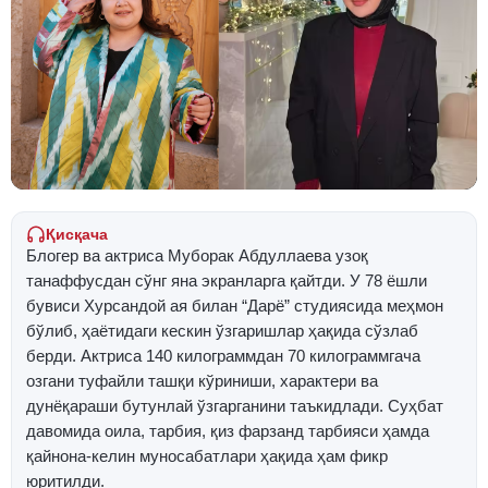
Қисқача
Блогер ва актриса Муборак Абдуллаева узоқ
танаффусдан сўнг яна экранларга қайтди. У 78 ёшли
бувиси Хурсандой ая билан “Дарё” студиясида меҳмон
бўлиб, ҳаётидаги кескин ўзгаришлар ҳақида сўзлаб
берди. Актриса 140 килограммдан 70 килограммгача
озгани туфайли ташқи кўриниши, характери ва
дунёқараши бутунлай ўзгарганини таъкидлади. Суҳбат
давомида оила, тарбия, қиз фарзанд тарбияси ҳамда
қайнона-келин муносабатлари ҳақида ҳам фикр
юритилди.