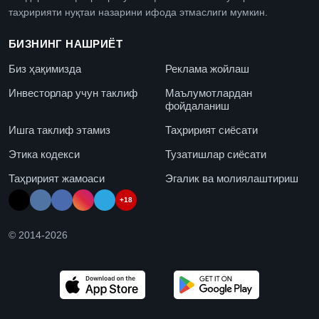
таҳририяти нуқтаи назарини ифода этмаслиги мумкин.
БИЗНИНГ НАШРИЁТ
Биз ҳақимизда
Реклама жойлаш
Инвесторлар учун таклиф
Маълумотлардан
фойдаланиш
Ишга таклиф этамиз
Таҳририят сиёсати
Этика кодекси
Тузатишлар сиёсати
Таҳририят жамоаси
Эгалик ва молиялаштириш
+18
© 2014-
2026