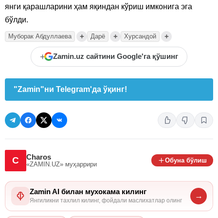
янги қарашларини ҳам яқиндан кўриш имконига эга
бўлди.
+
+
+
Муборак Абдуллаева
Дарё
Хурсандой
+
Zamin.uz сайтини Google'га қўшинг
"Zamin"ни Telegram'да ўқинг!
Charos
C
Обуна бўлиш
«ZAMIN.UZ»
муҳаррири
Zamin AI билан мухокама килинг
→
Янгиликни тахлил килинг, фойдали маслихатлар олинг