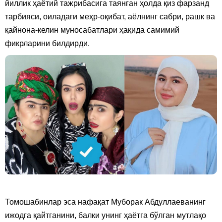
йиллик ҳаётий тажрибасига таянган ҳолда қиз фарзанд
тарбияси, оиладаги меҳр-оқибат, аёлнинг сабри, рашк ва
қайнона-келин муносабатлари ҳақида самимий
фикрларини билдирди.
Томошабинлар эса нафақат Муборак Абдуллаеванинг
ижодга қайтганини, балки унинг ҳаётга бўлган мутлақо