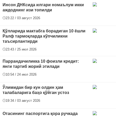
Инсон ДНКсида илгари номаълум икки
аждоднинг изи топилди
23:22 / 03 август 2026
Қўлларида мактабга борадиган 10 ёшли
Ралф тармоқларда кўпчиликни
таъсирлантирди
23:43 / 25 июл 2026
Паррандачиликка 10 фоизли кредит:
янги тартиб жорий этилади
10:54 / 24 июл 2026
Ўлимидан бир кун олдин ҳам
талабаларига баҳо қўйган устоз
19:34 / 03 август 2026
Отасининг паспортига қора ручкада