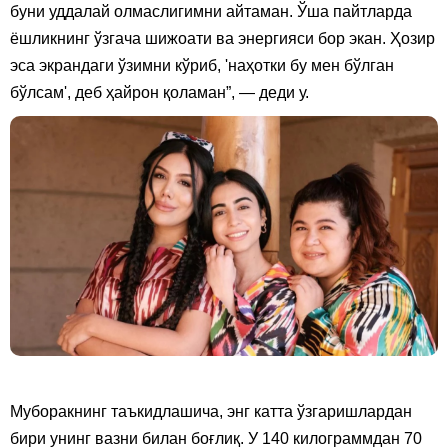
буни уддалай олмаслигимни айтаман. Ўша пайтларда
ёшликнинг ўзгача шижоати ва энергияси бор экан. Ҳозир
эса экрандаги ўзимни кўриб, 'наҳотки бу мен бўлган
бўлсам', деб ҳайрон қоламан”, — деди у.
Муборакнинг таъкидлашича, энг катта ўзгаришлардан
бири унинг вазни билан боғлиқ. У 140 килограммдан 70