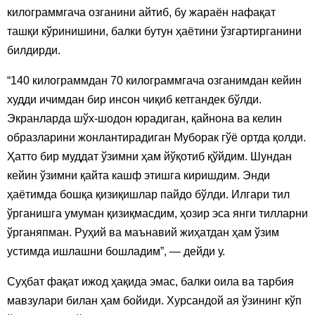
килограммгача озганини айтиб, бу жараён нафақат
ташқи кўринишини, балки бутун ҳаётини ўзгартирганини
билдирди.
“140 килограммдан 70 килограммгача озганимдан кейин
худди ичимдан бир инсон чиқиб кетгандек бўлди.
Экранларда шўх-шодон юрадиган, қайнона ва келин
образларини жонлантирадиган Муборак гўё ортда қолди.
Ҳатто бир муддат ўзимни ҳам йўқотиб қўйдим. Шундан
кейин ўзимни қайта кашф этишга киришдим. Энди
ҳаётимда бошқа қизиқишлар пайдо бўлди. Илгари тил
ўрганишга умуман қизиқмасдим, ҳозир эса янги тилларни
ўрганяпман. Руҳий ва маънавий жиҳатдан ҳам ўзим
устимда ишлашни бошладим”, — дейди у.
Суҳбат фақат ижод ҳақида эмас, балки оила ва тарбия
мавзулари билан ҳам бойиди. Хурсандой ая ўзининг кўп