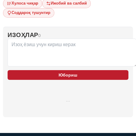
Хулоса чиқар
Ижобий ва салбий
Соддароқ тушунтир
ИЗОҲЛАР
0
Юбориш
…