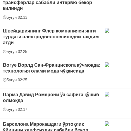
трансферлар сабабли интервю бекор
қилинди
Бугун 02:33
Швейцариянинг Флер компанияси янги
турдаги электродвелопесипедни тақдим
этди
Бугун 02:25
Вогуе Ворлд Сан-Францискога кўчмоқда:
технология олами мода чўққисида
Бугун 02:25
Парма Давид Ромерони ўз сафига қўшиб
олмоқда
Бугун 02:17
Барселона Марокашдаги ўртоқлик
ўйинини хавфсизлик сабабли бекор