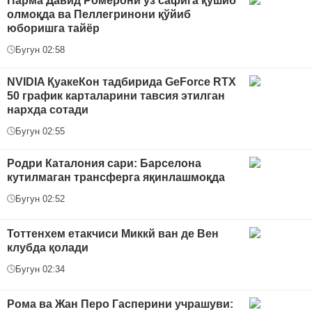
Парма Давид Ромерони ўз сафига қўшиб
олмоқда ва Пеллегринони қўйиб
юборишга тайёр
Бугун 02:58
NVIDIA ҚуакеКон тадбирида GeForce RTX
50 график карталарини тавсия этилган
нархда сотади
Бугун 02:55
Родри Каталония сари: Барселона
кутилмаган трансферга яқинлашмоқда
Бугун 02:52
Тоттенхем етакчиси Миккй ван де Вен
клубда қолади
Бугун 02:34
Рома ва Жан Перо Гасперини учрашуви: