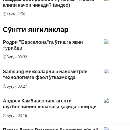
клипи қачон чиқади? (видео)
Кеча 11:56
Сўнгги янгиликлар
Родри "Барселона"га ўтишга яқин
турибди
Бугун 03:32
Samsung мижозларни 5 нанометрли
технологияга фаол ўтказмоқда
Бугун 03:27
Андреа Камбиасонинг агенти
футболчининг келажаги ҳақида гапирди
Бугун 03:15