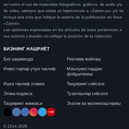
así como el uso de materiales fotográficos, gráficos, de audio y/o
de vídeo, siempre que exista un hipervínculo a «Zamin.uz» y/o se
incluya una nota que indique la autoría de la publicación en línea
«Zamin».
Las opiniones expresadas en los artículos de autor pertenecen a
sus autores y pueden no reflejar la posición de la redacción.
БИЗНИНГ НАШРИЁТ
Биз ҳақимизда
Реклама жойлаш
Инвесторлар учун таклиф
Маълумотлардан
фойдаланиш
Ишга таклиф этамиз
Таҳририят сиёсати
Этика кодекси
Тузатишлар сиёсати
Таҳририят жамоаси
Эгалик ва молиялаштириш
+18
© 2014-
2026