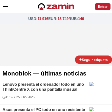
Entrar
USD
:
11 916
EUR
:
13 749
RUB
:
146
+
Seguir etiqueta
Monoblok — últimas noticias
Lenovo presenta el ordenador todo en uno
ThinkCentre X con una pantalla inusual
11:52 / 25 julio 2026
Asus presenta el PC todo en uno resistente