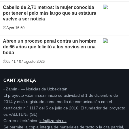
Cabello de 2,71 metros: la mujer conocida
por tener el pelo más largo que su estatura
vuelve a ser noticia
Ayer 16:50
Abren un proceso penal contra un hombre
de 66 años que felicitó a los novios en una
boda
05:41 / 07 agosto 2026
САЙТ ҲАҚИДА
«Zamin» — Noticias de Uzbekistán.
El proyecto «Zamin.uz» inició su actividad el 1 de diciembre de
2014 y está registrado como medio de comunicación con el
certificado n.º 1117 del 5 de julio de 2016. El fundador del proyecto
es «ALLTEN» (SL).
Correo electrónico:
info@zamin.uz
.
Se permite la copia íntegra de materiales de texto o la cita parcial,