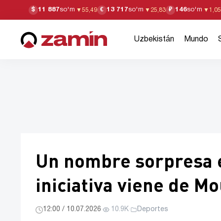
11 887
so'm
13 717
so'm
146
so'm
$
€
₽
▼
55,49
▼
25,83
▼
1,05
Uzbekistán
Mundo
Un nombre sorpresa en
iniciativa viene de M
12:00 / 10.07.2026
·
10.9K
·
Deportes