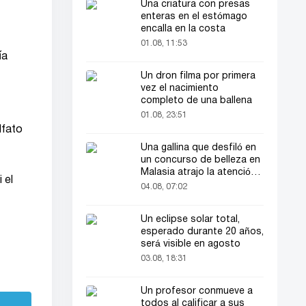
Una criatura con presas
enteras en el estómago
encalla en la costa
01.08, 11:53
ía
Un dron filma por primera
vez el nacimiento
completo de una ballena
01.08, 23:51
lfato
Una gallina que desfiló en
un concurso de belleza en
Malasia atrajo la atención
 el
del público
04.08, 07:02
Un eclipse solar total,
esperado durante 20 años,
será visible en agosto
03.08, 18:31
Un profesor conmueve a
todos al calificar a sus