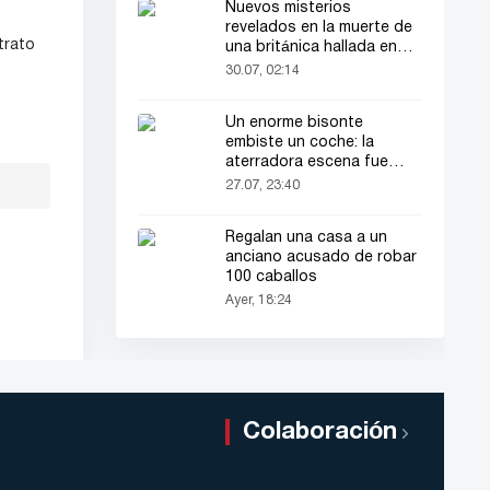
Nuevos misterios
revelados en la muerte de
trato
una británica hallada en
una maleta
30.07, 02:14
Un enorme bisonte
embiste un coche: la
aterradora escena fue
grabada en video
27.07, 23:40
Regalan una casa a un
anciano acusado de robar
100 caballos
Ayer, 18:24
Colaboración