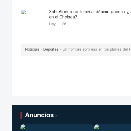
Xabi Alonso no temió al décimo puesto: ¿
en el Chelsea?
Hoy, 11:26
Noticias
»
Deportes
»
Un nombre sorpresa en los planes del Re
Anuncios