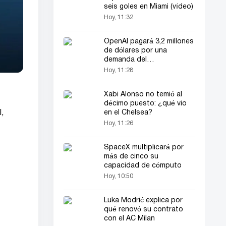
seis goles en Miami (vídeo)
Hoy, 11:32
OpenAI pagará 3,2 millones
de dólares por una
demanda del
Departamento de Justicia
Hoy, 11:28
de EE. UU.
Xabi Alonso no temió al
décimo puesto: ¿qué vio
en el Chelsea?
l,
Hoy, 11:26
SpaceX multiplicará por
más de cinco su
capacidad de cómputo
Hoy, 10:50
Luka Modrić explica por
qué renovó su contrato
con el AC Milan