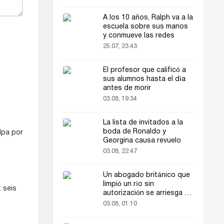
A los 10 años, Ralph va a la
escuela sobre sus manos
y conmueve las redes
25.07, 23:43
El profesor que calificó a
sus alumnos hasta el día
antes de morir
03.08, 19:34
La lista de invitados a la
boda de Ronaldo y
lpa por
Georgina causa revuelo
03.08, 22:47
Un abogado británico que
limpió un río sin
 seis
autorización se arriesga a
hasta 2 años de cárcel
03.08, 01:10