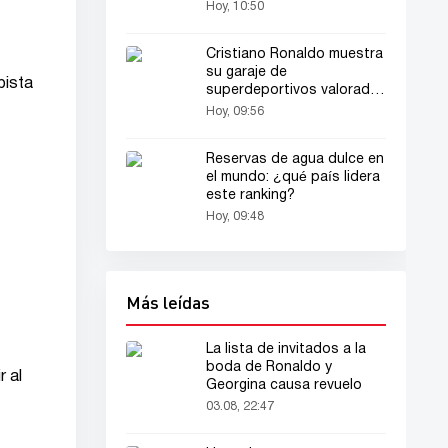
Hoy, 10:50
Cristiano Ronaldo muestra
su garaje de
pista
superdeportivos valorado
en millones
Hoy, 09:56
Reservas de agua dulce en
el mundo: ¿qué país lidera
este ranking?
Hoy, 09:48
Más leídas
La lista de invitados a la
boda de Ronaldo y
r al
Georgina causa revuelo
03.08, 22:47