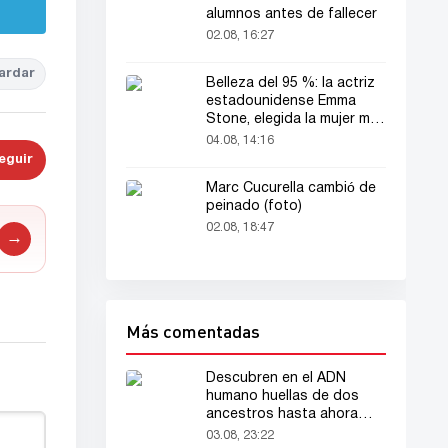
alumnos antes de fallecer
02.08, 16:27
ardar
Belleza del 95 %: la actriz
estadounidense Emma
Stone, elegida la mujer más
bella del mundo
04.08, 14:16
eguir
Marc Cucurella cambió de
peinado (foto)
02.08, 18:47
→
Más comentadas
Descubren en el ADN
humano huellas de dos
ancestros hasta ahora
desconocidos
03.08, 23:22