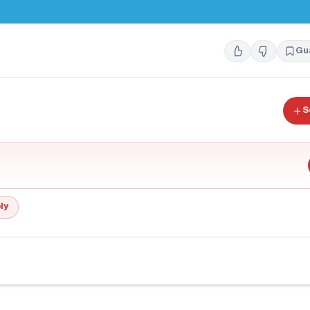
Gu
S
ly