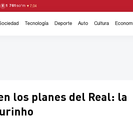
1 761
so'm
¥
▼
7,04
Sociedad
Tecnología
Deporte
Auto
Cultura
Econom
 los planes del Real: la
ourinho