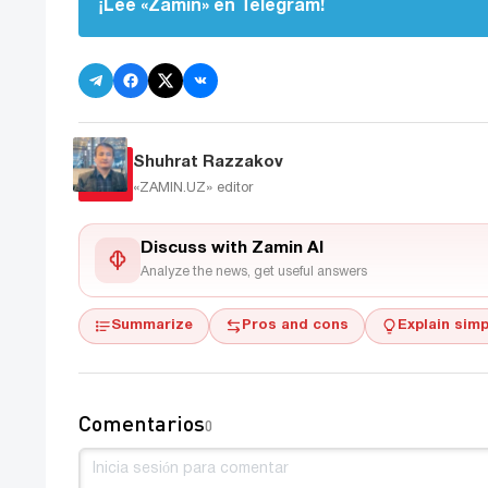
¡Lee «Zamin» en Telegram!
Shuhrat Razzakov
«ZAMIN.UZ»
editor
Discuss with Zamin AI
Analyze the news, get useful answers
Summarize
Pros and cons
Explain simp
Comentarios
0