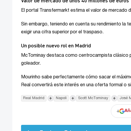
Valor de mercado de unos 40 millones de euros
El portal Transfermarkt estima el valor de mercado
Sin embargo, teniendo en cuenta su rendimiento la t
exigir una cifra superior por el traspaso.
Un posible nuevo rol en Madrid
McTominay destaca como centrocampista clásico por 
goleador.
Mourinho sabe perfectamente cómo sacar el máximo 
Real convertirá este interés en una oferta formal o
+
+
+
Real Madrid
Napoli
Scott McTominay
José 
+
Añ