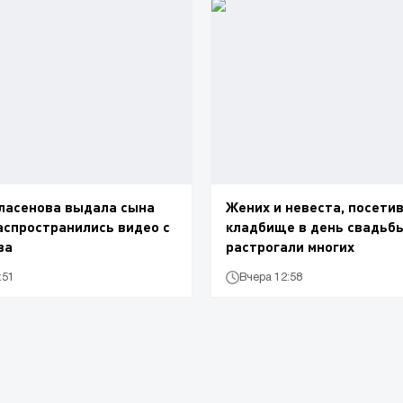
ласенова выдала сына
Жених и невеста, посети
аспространились видео с
кладбище в день свадьбы
ва
растрогали многих
:51
Вчера 12:58