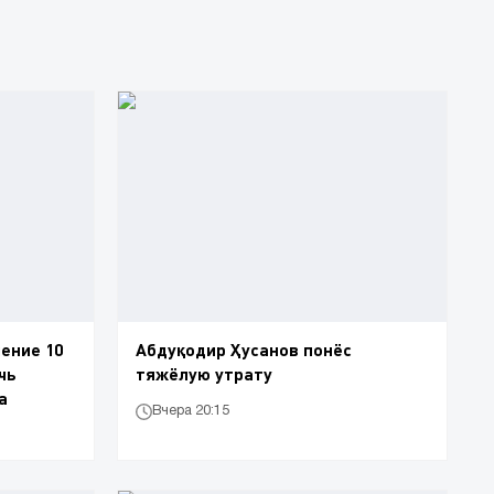
ение 10
Абдуқодир Ҳусанов понёс
чь
тяжёлую утрату
а
Вчера 20:15