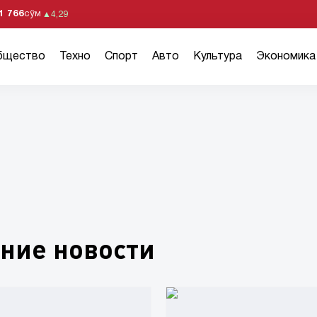
1 766
сўм
▲
4,29
бщество
Техно
Спорт
Авто
Культура
Экономика
ние новости