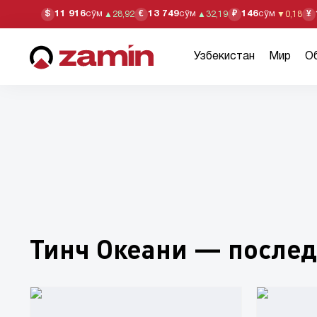
11 916
сўм
13 749
сўм
146
сўм
$
€
₽
¥
▲
28,92
▲
32,19
▼
0,18
Узбекистан
Мир
О
Тинч Океани — послед