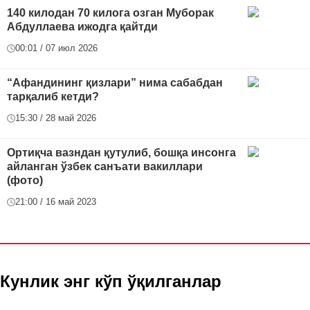
140 килодан 70 килога озган Муборак
Абдуллаева ижодга қайтди
00:01 / 07 июл 2026
“Афандининг қизлари” нима сабабдан
тарқалиб кетди?
15:30 / 28 май 2026
Ортиқча вазндан қутулиб, бошқа инсонга
айланган ўзбек санъати вакиллари
(фото)
21:00 / 16 май 2023
Кунлик энг кўп ўқилганлар