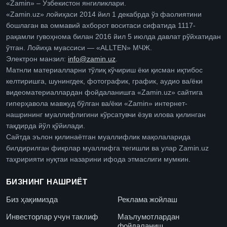
«Zamin» – Ўзбекистон янгиликлари.
«Zamin.uz» лойиҳаси 2014 йил 1 декабрда ўз фаолиятини
бошлаган ва оммавий ахборот воситаси сифатида 1117-
рақамли гувоҳнома билан 2016 йил 5 июлда давлат рўйхатидан
ўтган. Лойиҳа муассиси — «ALLTEN» МЧЖ.
Электрон манзил:
info@zamin.uz
.
Матнли материалларни тўлиқ кўчириш ёки қисман иқтибос
келтиришга, шунингдек, фотографик, график, аудио ва/ёки
видеоматериаллардан фойдаланишга «Zamin.uz» сайтига
гиперҳавола мавжуд бўлган ва/ёки «Zamin» интернет-
нашрининг муаллифлигини кўрсатувчи ёзув илова қилинган
тақдирда йўл қўйилади.
Сайтда эълон қилинаётган муаллифлик мақолаларида
билдирилган фикрлар муаллифга тегишли ва улар Zamin.uz
таҳририяти нуқтаи назарини ифода этмаслиги мумкин.
БИЗНИНГ НАШРИЁТ
Биз ҳақимизда
Реклама жойлаш
Инвесторлар учун таклиф
Маълумотлардан
фойдаланиш