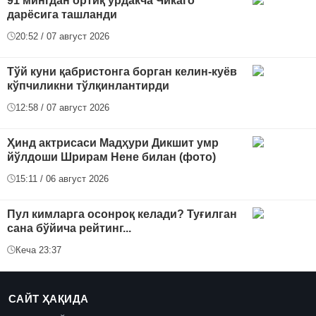
91 мингдан ортиқ ўрдакча Чикаго
дарёсига ташланди
20:52 / 07 август 2026
Тўй куни қабристонга борган келин-куёв
кўпчиликни тўлқинлантирди
12:58 / 07 август 2026
Ҳинд актрисаси Мадҳури Дикшит умр
йўлдоши Шрирам Нене билан (фото)
15:11 / 06 август 2026
Пул кимларга осонроқ келади? Туғилган
сана бўйича рейтинг...
Кеча 23:37
САЙТ ҲАҚИДА