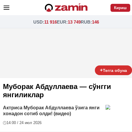
Кириш
USD
:
11 916
EUR
:
13 749
RUB
:
146
+
Тегга обуна
Муборак Абдуллаева — сўнгги
янгиликлар
Актриса Муборак Абдуллаева ўзига янги
хонадон сотиб олди! (видео)
14:00 / 24 июл 2026