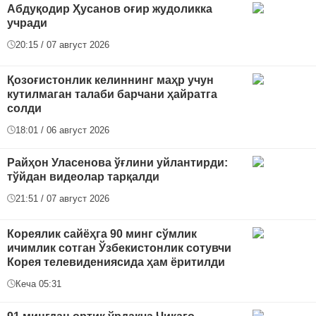
Абдуқодир Ҳусанов оғир жудоликка
учради
20:15 / 07 август 2026
Қозоғистонлик келиннинг маҳр учун
кутилмаган талаби барчани ҳайратга
солди
18:01 / 06 август 2026
Райҳон Уласенова ўғлини уйлантирди:
тўйдан видеолар тарқалди
21:51 / 07 август 2026
Кореялик сайёҳга 90 минг сўмлик
ичимлик сотган Ўзбекистонлик сотувчи
Корея телевидениясида ҳам ёритилди
Кеча 05:31