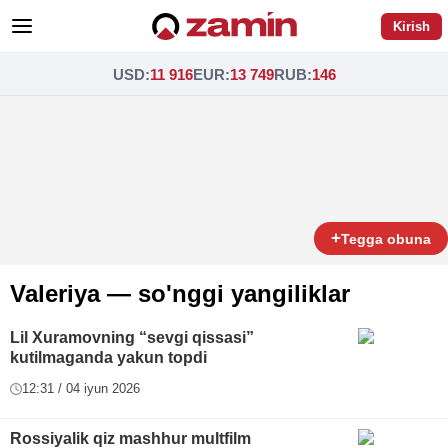
Kirish
USD
:
11 916
EUR
:
13 749
RUB
:
146
+
Tegga obuna
Valeriya — so'nggi yangiliklar
Lil Xuramovning “sevgi qissasi”
kutilmaganda yakun topdi
12:31 / 04 iyun 2026
Rossiyalik qiz mashhur multfilm