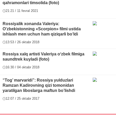
qahramonlari timsolida (foto)
21:21 / 11 fevral 2021
Rossiyalik xonanda Valeriya:
O‘zbekistonning «Scorpion» filmi ustida
ishlash men uchun ham qiziqarli bo‘ldi
13:53 / 26 oktabr 2018
Rossiya xalq artisti Valeriya oʻzbek filmiga
saundtrek kuyladi (foto)
16:30 / 04 oktabr 2018
“Tog’ marvaridi”: Rossiya yulduzlari
Ramzan Kadirovning qizi tomonidan
yaratilgan liboslarga maftun bo’lishdi
12:07 / 25 oktabr 2017