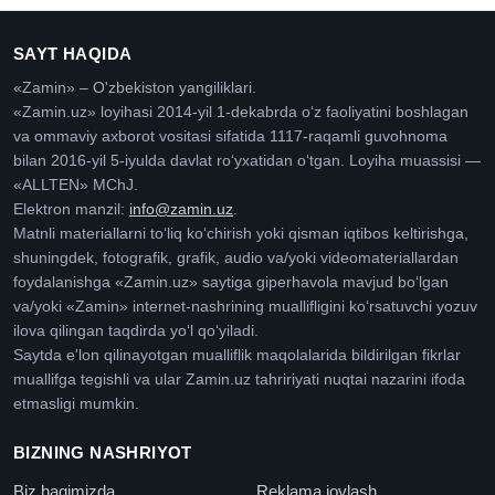
SAYT HAQIDA
«Zamin» – O'zbekiston yangiliklari.
«Zamin.uz» loyihasi 2014-yil 1-dekabrda oʻz faoliyatini boshlagan
va ommaviy axborot vositasi sifatida 1117-raqamli guvohnoma
bilan 2016-yil 5-iyulda davlat roʻyxatidan oʻtgan. Loyiha muassisi —
«ALLTEN» MChJ.
Elektron manzil:
info@zamin.uz
.
Matnli materiallarni toʻliq koʻchirish yoki qisman iqtibos keltirishga,
shuningdek, fotografik, grafik, audio va/yoki videomateriallardan
foydalanishga «Zamin.uz» saytiga giperhavola mavjud boʻlgan
va/yoki «Zamin» internet-nashrining muallifligini koʻrsatuvchi yozuv
ilova qilingan taqdirda yoʻl qoʻyiladi.
Saytda e'lon qilinayotgan mualliflik maqolalarida bildirilgan fikrlar
muallifga tegishli va ular Zamin.uz tahririyati nuqtai nazarini ifoda
etmasligi mumkin.
BIZNING NASHRIYOT
Biz haqimizda
Reklama joylash