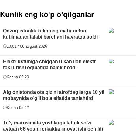
Kunlik eng ko'p o'qilganlar
Qozog‘istonlik kelinning mahr uchun
kutilmagan talabi barchani hayratga soldi
18:01 / 06 avgust 2026
Elektr ustuniga chiqqan ulkan ilon elektr
toki urishi oqibatida halok bo‘ldi
Kecha 05:20
Afg‘onistonda ota qizini atrofdagilarga 10 yil
mobaynida o‘g‘il bola sifatida tanishtirdi
Kecha 05:12
To‘y marosimida yoshlarga tabrik so‘zi
aytgan 66 yoshli erkakka jinoyat ishi ochildi