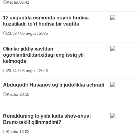
Kecha 05:41
12 avgustda osmonda noyob hodisa
kuzatiladi: to‘rt hodisa bir vaqtda
23:32 / 06 avgust 2026
Olimlar jiddiy xavfdan
ogohlantirdi:tarixidagi eng issiq yil
kelmoqda
23:34 / 06 avgust 2026
Abduqodir Husanov og‘ir judolikka uchradi
Kecha 20:15
Ronalduning to‘yida katta shov-shuv:
Bruno taklif qilinmadimi?
Kecha 13:03