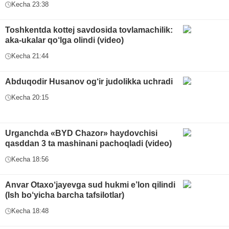
Kecha 23:38
Toshkentda kottej savdosida tovlamachilik:
aka-ukalar qo‘lga olindi (video)
Kecha 21:44
Abduqodir Husanov og‘ir judolikka uchradi
Kecha 20:15
Urganchda «BYD Chazor» haydovchisi
qasddan 3 ta mashinani pachoqladi (video)
Kecha 18:56
Anvar Otaxo‘jayevga sud hukmi e’lon qilindi
(Ish bo‘yicha barcha tafsilotlar)
Kecha 18:48