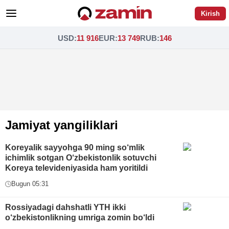
Kirish
USD
:
11 916
EUR
:
13 749
RUB
:
146
Jamiyat yangiliklari
Koreyalik sayyohga 90 ming so‘mlik
ichimlik sotgan O‘zbekistonlik sotuvchi
Koreya televideniyasida ham yoritildi
Bugun 05:31
Rossiyadagi dahshatli YTH ikki
o‘zbekistonlikning umriga zomin bo‘ldi