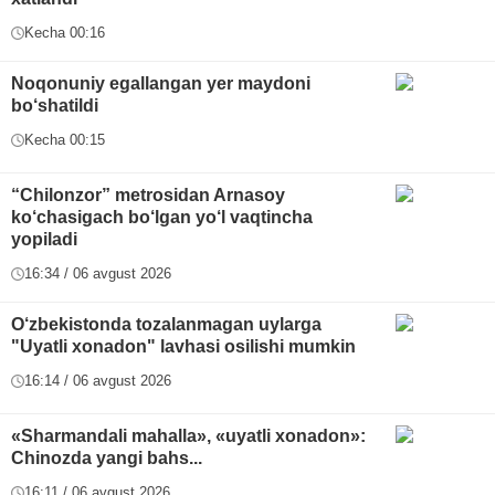
Kecha 00:16
Noqonuniy egallangan yer maydoni
bo‘shatildi
Kecha 00:15
“Chilonzor” metrosidan Arnasoy
ko‘chasigach bo‘lgan yo‘l vaqtincha
yopiladi
16:34 / 06 avgust 2026
O‘zbekistonda tozalanmagan uylarga
"Uyatli xonadon" lavhasi osilishi mumkin
16:14 / 06 avgust 2026
«Sharmandali mahalla», «uyatli xonadon»:
Chinozda yangi bahs...
16:11 / 06 avgust 2026