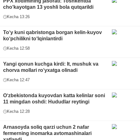
PPX xodimining jasorati: Toshkentda
cho‘kayotgan 13 yoshli bola qutqarildi
Kecha 13:26
To‘y kuni qabristonga borgan kelin-kuyov
ko‘pchilikni to‘lqinlantirdi
Kecha 12:58
Yangi qonun kuchga kirdi: It, mushuk va
chorva mollari ro‘yxatga olinadi
Kecha 12:47
O‘zbekistonda kuyovdan katta kelinlar soni
11 mingdan oshdi: Hududlar reytingi
Kecha 12:28
Arnasoyda soliq qarzi uchun 2 nafar
fermerning inomarka avtomashinalari
xatlandi