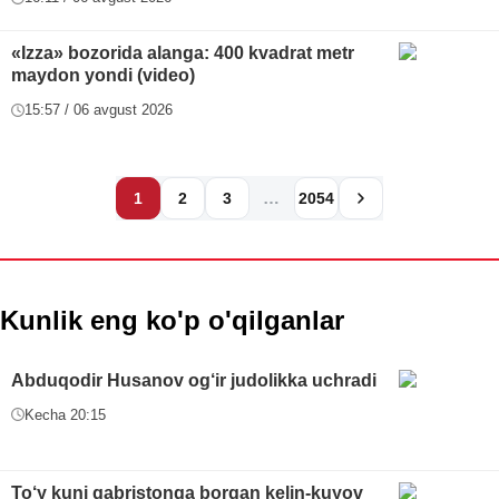
«Izza» bozorida alanga: 400 kvadrat metr
maydon yondi (video)
15:57 / 06 avgust 2026
…
1
2
3
2054
Kunlik eng ko'p o'qilganlar
Abduqodir Husanov og‘ir judolikka uchradi
Kecha 20:15
To‘y kuni qabristonga borgan kelin-kuyov