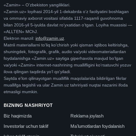
«Zamin» – O'zbekiston yangiliklari.
«Zamin.uz» loyihasi 2014-yil 1-dekabrda oʻz faoliyatini boshlagan
va ommaviy axborot vositasi sifatida 1117-raqamli guvohnoma
bilan 2016-yil 5-iyulda davlat roʻyxatidan oʻtgan. Loyiha muassisi —
«ALLTEN» MChJ.
Elektron manzil:
info@zamin.uz
.
Matnli materiallarni toʻliq koʻchirish yoki qisman iqtibos keltirishga,
shuningdek, fotografik, grafik, audio va/yoki videomateriallardan
foydalanishga «Zamin.uz» saytiga giperhavola mavjud boʻlgan
va/yoki «Zamin» internet-nashrining muallifligini koʻrsatuvchi yozuv
ilova qilingan taqdirda yoʻl qoʻyiladi.
Saytda e'lon qilinayotgan mualliflik maqolalarida bildirilgan fikrlar
muallifga tegishli va ular Zamin.uz tahririyati nuqtai nazarini ifoda
etmasligi mumkin.
BIZNING NASHRIYOT
Biz haqimizda
Reklama joylash
Investorlar uchun taklif
Maʼlumotlardan foydalanish