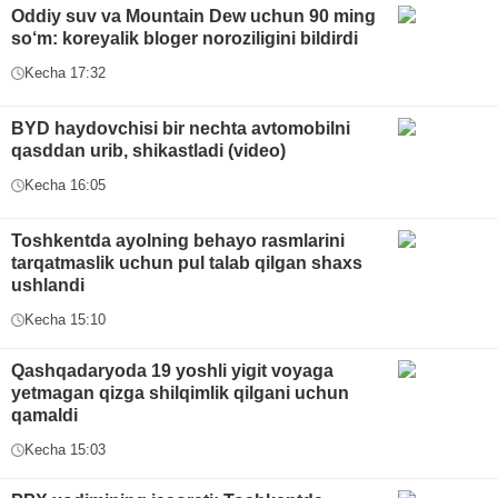
Oddiy suv va Mountain Dew uchun 90 ming
so‘m: koreyalik bloger noroziligini bildirdi
Kecha 17:32
BYD haydovchisi bir nechta avtomobilni
qasddan urib, shikastladi (video)
Kecha 16:05
Toshkentda ayolning behayo rasmlarini
tarqatmaslik uchun pul talab qilgan shaxs
ushlandi
Kecha 15:10
Qashqadaryoda 19 yoshli yigit voyaga
yetmagan qizga shilqimlik qilgani uchun
qamaldi
Kecha 15:03