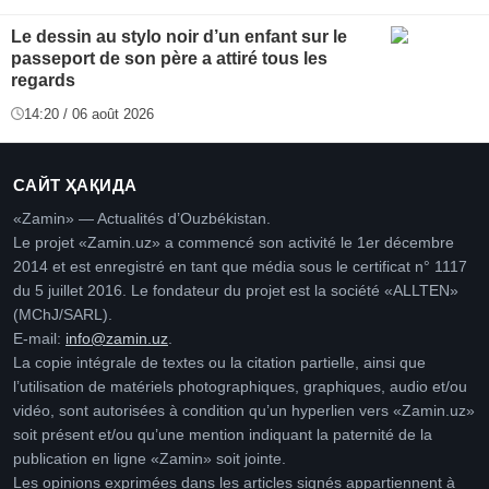
Le dessin au stylo noir d’un enfant sur le
passeport de son père a attiré tous les
regards
14:20 / 06 août 2026
САЙТ ҲАҚИДА
«Zamin» — Actualités d’Ouzbékistan.
Le projet «Zamin.uz» a commencé son activité le 1er décembre
2014 et est enregistré en tant que média sous le certificat n° 1117
du 5 juillet 2016. Le fondateur du projet est la société «ALLTEN»
(MChJ/SARL).
E-mail:
info@zamin.uz
.
La copie intégrale de textes ou la citation partielle, ainsi que
l’utilisation de matériels photographiques, graphiques, audio et/ou
vidéo, sont autorisées à condition qu’un hyperlien vers «Zamin.uz»
soit présent et/ou qu’une mention indiquant la paternité de la
publication en ligne «Zamin» soit jointe.
Les opinions exprimées dans les articles signés appartiennent à