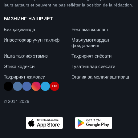
leurs auteurs et peuvent ne pas refléter la position de la rédaction.
БИЗНИНГ НАШРИЁТ
Биз ҳақимизда
Реклама жойлаш
Инвесторлар учун таклиф
Маълумотлардан
фойдаланиш
Ишга таклиф этамиз
Таҳририят сиёсати
Этика кодекси
Тузатишлар сиёсати
Таҳририят жамоаси
Эгалик ва молиялаштириш
+18
© 2014-
2026