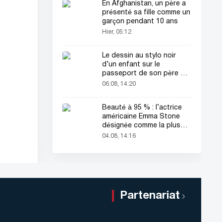
En Afghanistan, un père a
présenté sa fille comme un
garçon pendant 10 ans
Hier, 05:12
Le dessin au stylo noir
d’un enfant sur le
passeport de son père a
attiré tous les regards
06.08, 14:20
Beauté à 95 % : l’actrice
américaine Emma Stone
désignée comme la plus
belle femme du monde !
04.08, 14:16
Partenariat