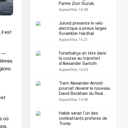
Parme Zion Suzuki
Aujourd'hui, 15:39
Juiced présente le vélo
électrique à pneus larges
il est
Scrambler Hardtail
Aujourd'hui, 15:21
o —
Fenerbahçe en tête dans
la course au transfert
ystèmes
d’Alexander Sørloth
gions.
Aujourd'hui, 14:53
Trent Alexander-Arnold
pourrait devenir le nouveau
David Beckham du Real
cet
Madrid
Aujourd'hui, 14:36
Habib serait l’un des
combattants préférés de
ns où
Trump
ons,