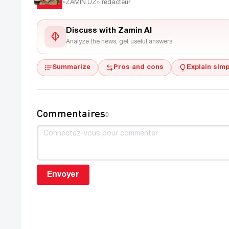
«ZAMIN.UZ»
rédacteur
Discuss with Zamin AI
Analyze the news, get useful answers
Summarize
Pros and cons
Explain simp
Commentaires
0
Envoyer