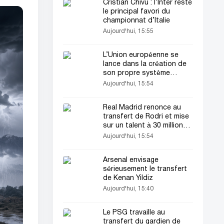
Cristian Chivu : l’Inter reste
le principal favori du
championnat d’Italie
Aujourd'hui, 15:55
L’Union européenne se
lance dans la création de
son propre système
Starlink
Aujourd'hui, 15:54
Real Madrid renonce au
transfert de Rodri et mise
sur un talent à 30 millions
d’euros
Aujourd'hui, 15:54
Arsenal envisage
sérieusement le transfert
de Kenan Yildiz
Aujourd'hui, 15:40
Le PSG travaille au
transfert du gardien de