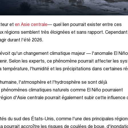
teur et
en Asie centrale
— quel lien pourrait exister entre ces
 régions semblent très éloignées et sans rapport. Cependant, 
gir durant l'été 2026.
évoit qu'un changement climatique majeur — l'anomalie El Niñ
 venir. Selon les experts, ce phénomène pourrait affecter les s
température, l'humidité et les précipitations dans certaines ré
é humaine, l'atmosphère et l'hydrosphère se sont déjà
 phénomènes climatiques naturels comme El Niño pourraient
gion d'Asie centrale pourrait également subir cette influence 
 côtés du sud des États-Unis, comme l'une des principales régio
ela pourrait accroître les risques de coulées de boue, d'inondati