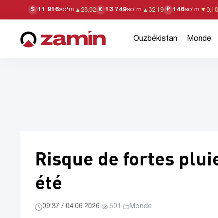
11 916
so'm
13 749
so'm
146
so'm
$
€
₽
▲
28,92
▲
32,19
▼
0,18
Ouzbékistan
Monde
Risque de fortes plui
été
09:37 / 04.06.2026
·
501
·
Monde