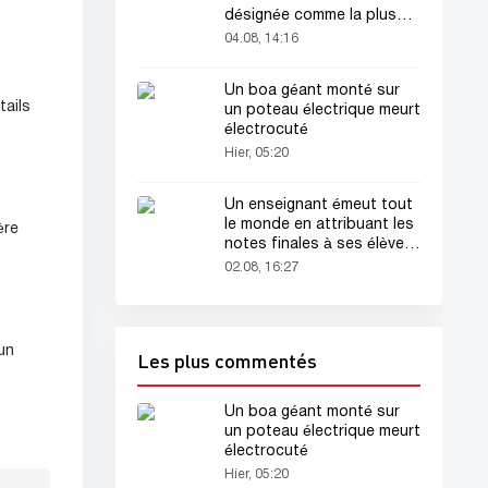
désignée comme la plus
belle femme du monde !
04.08, 14:16
Un boa géant monté sur
tails
un poteau électrique meurt
électrocuté
Hier, 05:20
Un enseignant émeut tout
le monde en attribuant les
ère
notes finales à ses élèves
avant sa mort
02.08, 16:27
 un
Les plus commentés
Un boa géant monté sur
un poteau électrique meurt
électrocuté
Hier, 05:20