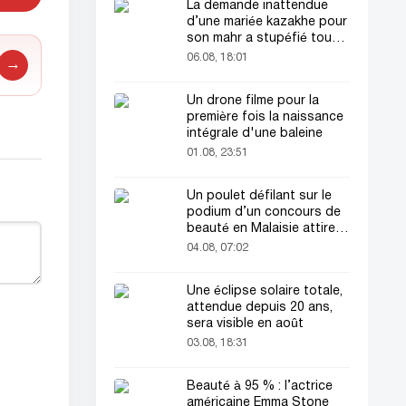
La demande inattendue
d’une mariée kazakhe pour
son mahr a stupéfié tout
le monde
06.08, 18:01
→
Un drone filme pour la
première fois la naissance
intégrale d'une baleine
01.08, 23:51
Un poulet défilant sur le
podium d’un concours de
beauté en Malaisie attire
l’attention du public
04.08, 07:02
Une éclipse solaire totale,
attendue depuis 20 ans,
sera visible en août
03.08, 18:31
Beauté à 95 % : l’actrice
américaine Emma Stone