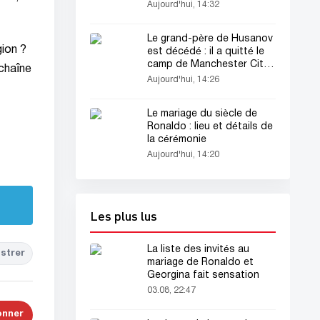
Aujourd'hui, 14:32
Le grand-père de Husanov
gion ?
est décédé : il a quitté le
camp de Manchester City
 chaîne
(vidéo)
Aujourd'hui, 14:26
Le mariage du siècle de
Ronaldo : lieu et détails de
la cérémonie
Aujourd'hui, 14:20
Les plus lus
La liste des invités au
strer
mariage de Ronaldo et
Georgina fait sensation
03.08, 22:47
onner