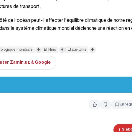
tures de transport.
 de l'océan peut-il affecter l'équilibre climatique de notre ré
t dans le système climatique mondial déclenche une réaction en
+
+
+
rologique mondiale
El Niño
États-Unis
uter Zamin.uz à Google
Enregi
S'ab