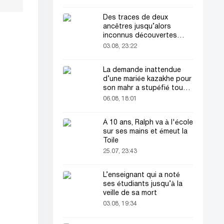
Des traces de deux
ancêtres jusqu’alors
inconnus découvertes
dans l’ADN humain
03.08, 23:22
La demande inattendue
d’une mariée kazakhe pour
son mahr a stupéfié tout
le monde
06.08, 18:01
À 10 ans, Ralph va à l'école
sur ses mains et émeut la
Toile
25.07, 23:43
L’enseignant qui a noté
ses étudiants jusqu’à la
veille de sa mort
03.08, 19:34