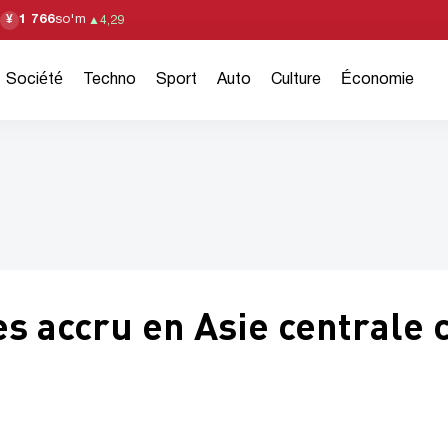
1 766
so'm
¥
▲
4,29
Société
Techno
Sport
Auto
Culture
Économie
es accru en Asie centrale 