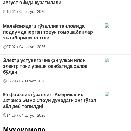
август ойида кузатилади
18:31 / 03 август 2026
Малайзиядаги гўзаллик танловида
подиумда юрган товуқ томошабинлар
эътиборини тортди
07:02 / 04 август 2026
Электр устунига чиққан улкан илон
электр токи уриши оқибатида ҳалок
бўлди
05:20 / 07 август 2026
95 фоизлик гўзаллик: Америкалик
актриса Эмма Стоун дунёдаги энг гўзал
аёл деб топилди!
14:16 / 04 август 2026
Муҳокамада