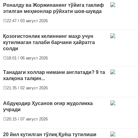
Роналду ва Жоржинанинг тўйига таклиф
этилган меҳмонлар рўйхати шов-шувда
22:47 / 03 август 2026
Қозоғистонлик келиннинг маҳр учун
кутилмаган талаби барчани ҳайратга
солди
18:01 / 06 август 2026
Танадаги холлар нимани англатади? 9 та
халқона талқин...
21:35 / 02 август 2026
Абдуқодир Ҳусанов оғир жудоликка
учради
20:15 / 07 август 2026
20 йил кутилган тўлиқ Қуёш тутилиши