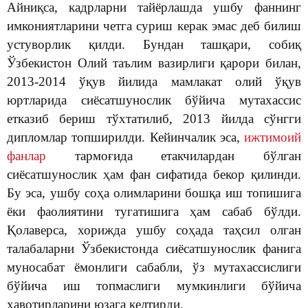
Айниқса, кадрларни тайёрлашда ушбу фаннинг
имкониятларини четга суриш керак эмас деб билиш
устуворлик қилди. Бундан ташқари, собиқ
Ўзбекистон Олий таълим вазирлиги қарори билан,
2013-2014 ўқув йилида мамлакат олий ўқув
юртларида сиёсатшунослик бўйича мутахассис
етказиб бериш тўхтатилиб, 2013 йилда сўнгги
дипломлар топширилди. Кейинчалик эса,
ижтимоий
фанлар
тармоғида етакчилардан бўлган
сиёсатшунослик ҳам фан сифатида бекор қилинди.
Бу эса, ушбу соҳа олимларини бошқа иш топишига
ёки фаолиятини тугатишига ҳам сабаб бўлди.
Қолаверса, хорижда ушбу соҳада таҳсил олган
талабаларни Ўзбекистонда сиёсатшунослик фанига
муносабат ёмонлиги сабабли, ўз мутахассислиги
бўйича иш топмаслиги мумкинлиги бўйича
хавотирларини юзага келтирди.