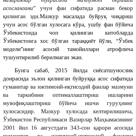
асослангани
” учун фан сифатида расман бекор
қилинган эди.
Мазкур масалада буйруқ чиқариш
учун асос бўлган хулосага кўра, ушбу фан бўйича
Ўзбекистонда чоп қилинган китобларда
Ўзбекистонга хос бўлган тараққиёт йўли, “Ўзбек
модели”нинг асосий тамойиллари атрофлича
тушунтирилиб берилмаган экан.
Бунга сабаб, 2015 йилда сиёсатшунослик
доирасида эълон қилинган буйруққа асос сифатида
гуманитар ва ижтимоий-иқтисодий фанлар мазмуни
ва таркибини оптималлаштириш ишларини
мувофиқлаштириш бўйича ишчи гуруҳнинг
хулосасидир. Мазкур хулосада келтирилишича,
Ўзбекистон Республикаси Вазирлар Маҳкамасининг
2001 йил 16 августдаги 343-сон қарори асосида
гуманитар ва ижтимоий-иқтисодий фанлари