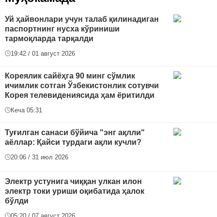
Уй ҳайвонлари учун талаб қилинадиган
паспортнинг нусха кўриниши
тармоқларда тарқалди
19:42 / 01 август 2026
Кореялик сайёҳга 90 минг сўмлик
ичимлик сотган Ўзбекистонлик сотувчи
Корея телевидениясида ҳам ёритилди
Кеча 05:31
Туғилган санаси бўйича "энг ақлли"
аёллар: Қайси турдаги ақли кучли?
20:06 / 31 июл 2026
Электр устунига чиққан улкан илон
электр токи уриши оқибатида ҳалок
бўлди
05:20 / 07 август 2026