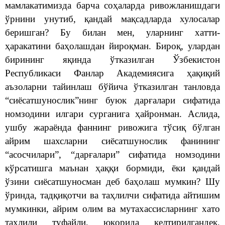
мамлакатимизда барча соҳаларда ривожланишдаги
ўрнини унутиб, қандай мақсадларда хулосалар
беришган? Бу билан мен, уларнинг хатти-
ҳаракатини баҳолашдан йироқман. Бироқ, улардан
бирининг яқинда ўтказилган Ўзбекистон
Республикаси Фанлар Академиясига ҳақиқий
аъзоларни тайинлаш бўйича ўтказилган танловда
“сиёсатшунослик”нинг буюк дарғалари сифатида
номзодини илгари сурганига ҳайронман. Аслида,
ушбу жараёнда фаннинг ривожига тўсиқ бўлган
айрим шахсларни сиёсатшунослик фанининг
“асосчилари”, “дарғалари” сифатида номзодини
кўрсатишга маънан ҳаққи бормиди, ёки қандай
ўзини сиёсатшуносман деб баҳолаш мумкин? Шу
ўринда, тадқиқотчи ва таҳлилчи сифатида айтишим
мумкинки, айрим олим ва мутахассисларнинг хато
таҳлили туфайли, юқорида келтирилгандек,