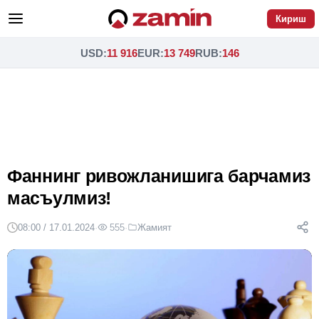
Кириш
USD
:
11 916
EUR
:
13 749
RUB
:
146
Фаннинг ривожланишига барчамиз
масъулмиз!
08:00 / 17.01.2024
·
555
·
Жамият