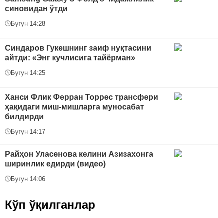
синовидан ўтди
Бугун 14:28
Синдаров Гукешнинг заиф нуқтасини
айтди: «Энг кучлисига тайёрман»
Бугун 14:25
Ханси Флик Ферран Торрес трансфери
ҳақидаги миш-мишларга муносабат
билдирди
Бугун 14:17
Райҳон Уласенова келини Азизахонга
ширинлик едирди (видео)
Бугун 14:06
Кўп ўқилганлар