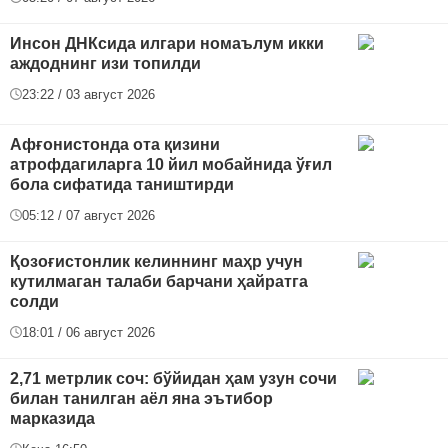
Инсон ДНКсида илгари номаълум икки
аждоднинг изи топилди
23:22 / 03 август 2026
Афғонистонда ота қизини
атрофдагиларга 10 йил мобайнида ўғил
бола сифатида таништирди
05:12 / 07 август 2026
Қозоғистонлик келиннинг маҳр учун
кутилмаган талаби барчани ҳайратга
солди
18:01 / 06 август 2026
2,71 метрлик соч: бўйидан ҳам узун сочи
билан танилган аёл яна эътибор
марказида