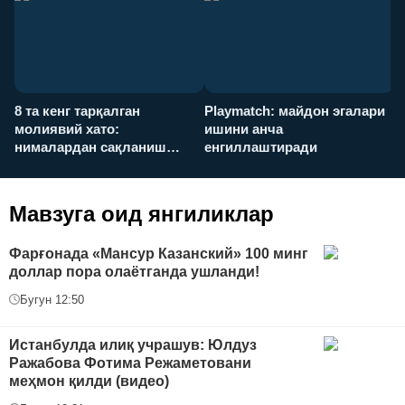
8 та кенг тарқалган
Playmatch: майдон эгалари
P
молиявий хато:
ишини анча
у
нималардан сақланиш
енгиллаштиради
х
керак?
Мавзуга оид янгиликлар
Фарғонада «Мансур Казанский» 100 минг
доллар пора олаётганда ушланди!
Бугун 12:50
Истанбулда илиқ учрашув: Юлдуз
Ражабова Фотима Режаметовани
меҳмон қилди (видео)