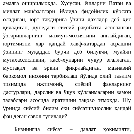
амалга оширилмоқда. Хусусан, ёшларни Ватан ва
миллат манфаатлари йўлида фидойилик кўрсата
оладиган, юрт тақдирига ўзини дахлдор деб ҳис
қиладиган, дунёдаги сиёсий рақобатга асосланган
ўзгаришларнинг мазмун-мохиятини англайдиган
,
юртимизни ҳар қандай хавф-хатардан асрашни
ўзининг муқаддас бурчи деб билувчи, муайян
мутахассисликни, касб-ҳунарни чуқур эгаллаган,
мустақил ва эркин фикрлайдиган, маънавий
баркомол инсонни тарбиялаш йўлида олий таълим
тизимида ижтимоий, сиёсий фанларнинг
дастурлари, дарслик ва ўқув қўлланмаларни замон
талаблари асосида яратишни тақозо этмоқда.
Шу
ўринда сиёсий билим ёки сиёсатшунослик қандай
фан деган савол туғилади?
Бизнингча сиёсат – давлат ҳокимияти,