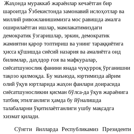
Жаҳонда мураккаб жараёнлар кечаётган бир
шароитда Ўзбекистонда замонавий ислоҳотлар ва
миллий ривожланишимизга мос равишда амалга
оширилаётган ишлар, мамлакатимиздаги
демократик ўзгаришлар, эркин, демократик
жамиятни қарор топтириш ва унинг тараққиётига
ҳисса қўшишда сиёсий назария ва амалиётга оид
билимлар, даҳлдор ғоя ва мафкуралар,
сиёсатшунослик фанини янада чуқурроқ ўрганишни
тақозо қилмоқда. Бу маънода, юртимизда айрим
олий ўқув юртларида жаҳон фанлари доирасида
сиёсатшуносликни қисман бўлса-да ўқув жараёнига
татбиқ этилганлиги ҳамда бу йўналишда
талабаларни ўқитилаётганлиги ушбу мақсадга
хизмат қилади.
Сўнгги йилларда Республикамиз Президенти