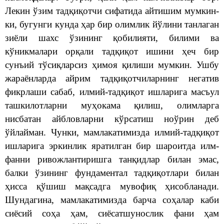
Лекин ўзим тадқиқотчи сифатида айтишим мумкин-
ки, бугунги кунда ҳар бир олимлик йўлини танлаган
зиёли шахс ўзининг қобилияти, билими ва
кўникмалари орқали тадқиқот ишини ҳеч бир
сунъий тўсиқларсиз ҳимоя қилиши мумкин. Ушбу
жараёнларда айрим тадқиқотчиларнинг негатив
фикрлаши сабаб, илмий-тадқиқот ишларига масъул
ташкилотларни муҳокама қилиш, олимларга
нисбатан айбловларни кўрсатиш ноўрин деб
ўйлайман. Чунки, мамлакатимизда илмий-тадқиқот
ишларига эркинлик яратилган бир шароитда илм-
фанни ривожлантиришга танқидлар билан эмас,
балки ўзининг фундаментал тадқиқотлари билан
ҳисса қўшиш мақсадга мувофиқ ҳисобланади.
Шундагина, мамлакатимизда барча соҳалар каби
сиёсий соҳа ҳам, сиёсатшунослик фани ҳам