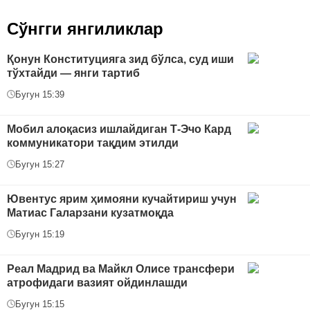
Сўнгги янгиликлар
Қонун Конституцияга зид бўлса, суд иши
тўхтайди — янги тартиб
Бугун 15:39
Мобил алоқасиз ишлайдиган Т-Эчо Кард
коммуникатори тақдим этилди
Бугун 15:27
Ювентус ярим ҳимояни кучайтириш учун
Матиас Галарзани кузатмоқда
Бугун 15:19
Реал Мадрид ва Майкл Олисе трансфери
атрофидаги вазият ойдинлашди
Бугун 15:15