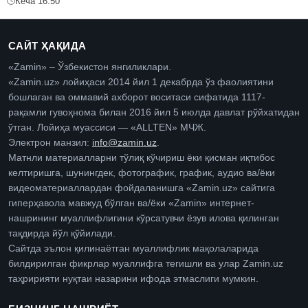
Кеча 16:50
САЙТ ҲАҚИДА
«Zamin» – Ўзбекистон янгиликлари.
«Zamin.uz» лойиҳаси 2014 йил 1 декабрда ўз фаолиятини
бошлаган ва оммавий ахборот воситаси сифатида 1117-
рақамли гувоҳнома билан 2016 йил 5 июлда давлат рўйхатидан
ўтган. Лойиҳа муассиси — «ALLTEN» МЧЖ.
Электрон манзил:
info@zamin.uz
.
Матнли материалларни тўлиқ кўчириш ёки қисман иқтибос
келтиришга, шунингдек, фотографик, график, аудио ва/ёки
видеоматериаллардан фойдаланишга «Zamin.uz» сайтига
гиперҳавола мавжуд бўлган ва/ёки «Zamin» интернет-
нашрининг муаллифлигини кўрсатувчи ёзув илова қилинган
тақдирда йўл қўйилади.
Сайтда эълон қилинаётган муаллифлик мақолаларида
билдирилган фикрлар муаллифга тегишли ва улар Zamin.uz
таҳририяти нуқтаи назарини ифода этмаслиги мумкин.