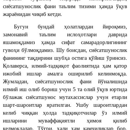
сиёсатшунослик фани таълим тизими ҳамда ўқув
жараёнидан чиқиб кетди.
Бугун бундай ҳолатлардан йироқмиз,
замонавий таълим ислоҳотлари даврида
яшамоқдамиз ҳамда сифат самарадорлигининг
гувоҳи бўлмоқдамиз. Шу боисдан, сиёсатшунослик
фанининг тақдирини шубҳа остига қўйиш ўринсиз.
Қолаверса, илмий-тадқиқот фаолиятида ҳам қатор
ижобий ишлар амалга оширилиб келинмоқда.
Жумладан, сиёсатшунослик фани йўналишида
илмий иш олиб бориш учун 5 та олий ўқув юртида
бўлажак сиёсатшунос мутахассислар учун етарли
шарт-шароитлар яратилган. Ушбу шароитлардан
келиб чиққан ҳолда тадқиқотчилар ўз илмий
ишларини муваффақиятли ҳимоя қилиб
келмоқдалар. Тўғри, ҳали ҳам камчиликлар бор.