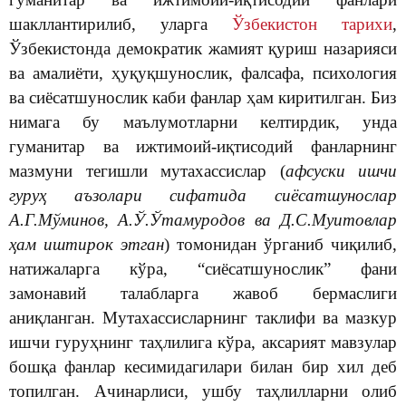
шакллантирилиб, уларга
Ўзбекистон тарихи
,
Ўзбекистонда демократик жамият қуриш назарияси
ва амалиёти, ҳуқуқшунослик, фалсафа, психология
ва сиёсатшунослик каби фанлар ҳам киритилган. Биз
нимага бу маълумотларни келтирдик, унда
гуманитар ва ижтимоий-иқтисодий фанларнинг
мазмуни тегишли мутахассислар (
афсуски
ишчи
гуруҳ аъзолари сифатида сиёсатшунослар
А.Г.Мўминов, А.Ў.Ўтамуродов ва Д.С.Муитовлар
ҳам иштирок этган
) томонидан ўрганиб чиқилиб,
натижаларга кўра, “сиёсатшунослик” фани
замонавий талабларга жавоб бермаслиги
аниқланган. Мутахассисларнинг таклифи ва мазкур
ишчи гуруҳнинг таҳлилига кўра, аксарият мавзулар
бошқа фанлар кесимидагилари билан бир хил деб
топилган. Ачинарлиси, ушбу таҳлилларни олиб