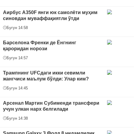
Аирбус A350F янги юк самолёти муҳим
синовдан муваффақиятли ўтди
Бугун 14:58
Барселона Френки де Ёнгнинг
қароридан норози
Бугун 14:57
Трампнинг UFCдаги икки севимли
жангчиси маълум бўлди: Улар ким?
Бугун 14:45
Арсенал Мартин Субименди трансфери
учун улкан нарх белгилади
Бугун 14:38
Samsung Galaxy З Фолд 8 чидамлилик