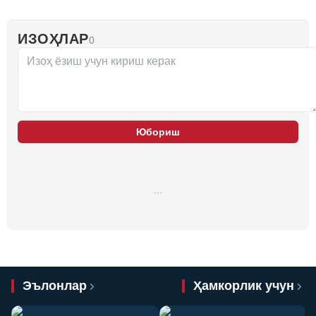
ИЗОҲЛАР
0
Юбориш
…
Эълонлар
Ҳамкорлик учун