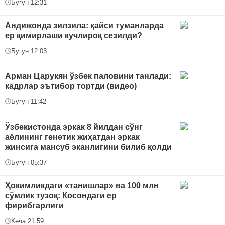
Бугун 12:31
Андижонда зилзила: қайси туманларда
ер қимирлаши кучлироқ сезилди?
Бугун 12:03
Арман Царукян ўзбек паловини танлади:
кадрлар эътибор тортди (видео)
Бугун 11:42
Ўзбекистонда эркак 8 йилдан сўнг
аёлининг генетик жиҳатдан эркак
жинсига мансуб эканлигини билиб қолди
Бугун 05:37
Ҳокимликдаги «танишлар» ва 100 млн
сўмлик тузоқ: Косондаги ер
фирибгарлиги
Кеча 21:59