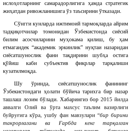
ислоҳотларнинг самарадорлигига ҳамда стратегик
жиҳатдан ривожланишига ўз таъсирини ўтказади.
Сўнгги кунларда ижтимоий тармоқларда айрим
тадқиқотчилар томонидан Ўзбекистонда сиёсий
билим асосчиларини муҳокама қилиш, бу ҳам
етмагандек “академик эркинлик” нуқтаи назаридан
сиёсатшунослик фани тақдирини шубҳа остига
қўйиш каби субъектив фикрлар тарқалиши
кузатилмоқда.
Шу ўринда, сиёсатшунослик фанининг
Ўзбекистондаги ҳолати бўйича тарихга бир назар
ташлаш лозим бўлади. Хабарингиз бор
2015 йилда
аввалги Олий ва ўрта махсус таълим вазирлиги
буйруғига кўра, ушбу фан мавзулари “
бир бирини
такрорлагани ва Ғарбда кенг тарқалган
назариялар тўғрисида маълумот беришга