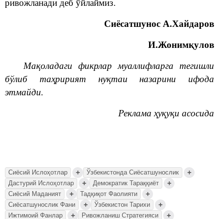
ривожланади деб ўйлаймиз.
Сиёсатшунос А.Хайдаров
И.Жонимқулов
Мақоладаги фикрлар муаллифларга тегишли
бўлиб таҳририят нуқтаи назарини ифода
этмайди.
Реклама ҳуқуқи асосида
+
+
Сиёсий Ислоҳотлар
Ўзбекистонда Сиёсатшунослик
+
+
Дастурий Ислоҳотлар
Демократик Тараққиёт
+
+
Сиёсий Маданият
Тадқиқот Фаолияти
+
+
Сиёсатшунослик Фани
Ўзбекистон Тарихи
+
+
Ижтимоий Фанлар
Ривожланиш Стратегияси