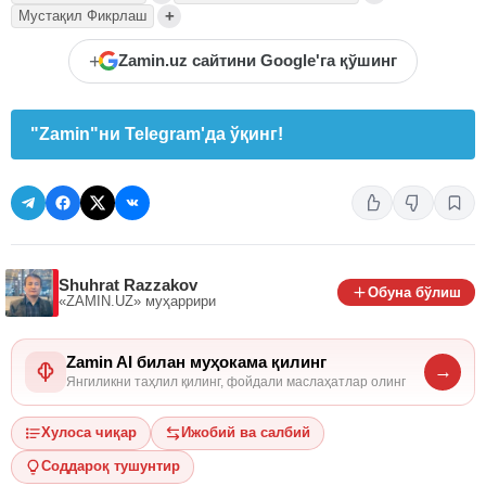
+
Мустақил Фикрлаш
+
Zamin.uz сайтини Google'га қўшинг
"Zamin"ни Telegram'да ўқинг!
Shuhrat Razzakov
Обуна бўлиш
«ZAMIN.UZ»
муҳаррири
Zamin AI билан муҳокама қилинг
→
Янгиликни таҳлил қилинг, фойдали маслаҳатлар олинг
Хулоса чиқар
Ижобий ва салбий
Соддароқ тушунтир