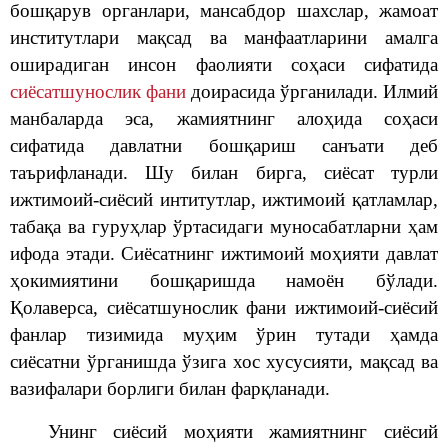
бошқарув органлари, мансабдор шахслар, жамоат
институтлари мақсад ва манфаатларини амалга
оширадиган инсон фаолияти соҳаси сифатида
сиёсатшунослик фани
доирасида ўрганилади. Илмий
манбаларда эса, жамиятнинг алоҳида соҳаси
сифатида давлатни бошқариш санъати деб
таърифланади.
Шу билан бирга, сиёсат турли
ижтимоий-сиёсий интитутлар, ижтимоий қатламлар,
табақа ва гуруҳлар ўртасидаги муносабатларни ҳам
ифода этади. Сиёсатнинг ижтимоий моҳияти давлат
ҳокимиятини бошқаришда намоён бўлади.
Қолаверса, с
иёсатшунослик фани ижтимоий-сиёсий
фанлар тизимида муҳим ўрин тутади ҳамда
сиёсатни ўрганишда ўзига хос хусусияти, мақсад ва
вазифалари борлиги билан фарқланади.
Унинг сиёсий моҳияти жамиятнинг сиёсий