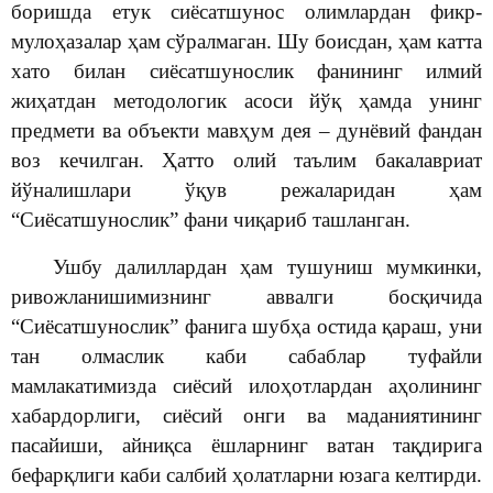
боришда етук сиёсатшунос олимлардан фикр-
мулоҳазалар ҳам сўралмаган. Шу боисдан, ҳам катта
хато билан сиёсатшунослик фанининг илмий
жиҳатдан методологик асоси йўқ ҳамда унинг
предмети ва объекти мавҳум дея – дунёвий фандан
воз кечилган. Ҳатто олий таълим бакалавриат
йўналишлари ўқув режаларидан ҳам
“Сиёсатшунослик” фани чиқариб ташланган.
Ушбу далиллардан ҳам тушуниш мумкинки,
ривожланишимизнинг аввалги босқичида
“Сиёсатшунослик” фанига шубҳа остида қараш, уни
тан олмаслик каби сабаблар туфайли
мамлакатимизда сиёсий илоҳотлардан аҳолининг
хабардорлиги, сиёсий онги ва маданиятининг
пасайиши, айниқса ёшларнинг ватан тақдирига
бефарқлиги каби салбий ҳолатларни юзага келтирди.