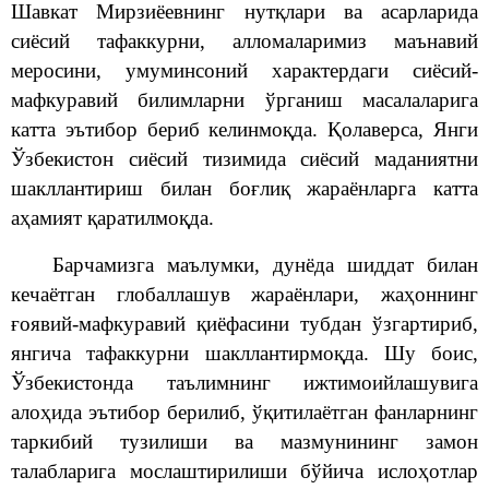
Шавкат Мирзиёевнинг нутқлари ва асарларида
сиёсий тафаккурни, алломаларимиз маънавий
меросини, умуминсоний характердаги сиёсий-
мафкуравий билимларни ўрганиш масалаларига
катта эътибор бериб келинмоқда. Қолаверса, Янги
Ўзбекистон сиёсий тизимида сиёсий маданиятни
шакллантириш билан боғлиқ жараёнларга катта
аҳамият қаратилмоқда.
Барчамизга маълумки, дунёда шиддат билан
кечаётган глобаллашув жараёнлари, жаҳоннинг
ғоявий-мафкуравий қиёфасини тубдан ўзгартириб,
янгича тафаккурни шакллантирмоқда.
Шу боис,
Ўзбекистонда таълимнинг ижтимоийлашувига
алоҳида эътибор берилиб, ўқитилаётган фанларнинг
таркибий тузилиши ва мазмунининг замон
талабларига мослаштирилиши бўйича ислоҳотлар