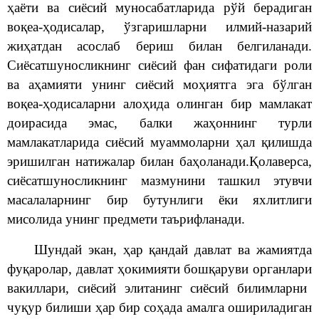
ҳаёти ва сиёсий муносабатларида рўй берадиган
воқеа-ҳодисалар, ўзгаришларни илмий-назарий
жиҳатдан асослаб бериш билан белгиланади.
Сиёсатшуносликнинг сиёсий фан сифатидаги роли
ва аҳамияти унинг сиёсий моҳиятга эга бўлган
воқеа-ҳодисаларни алоҳида олинган бир мамлакат
доирасида эмас, балки жаҳоннинг турли
мамлакатларида сиёсий муаммоларни ҳал қилишда
эришилган натижалар билан
баҳоланади.
Қолаверса,
с
иёсатшуносликнинг мазмунини ташкил этувчи
масалаларнинг бир бутунлиги ёки яхлитлиги
мисолида унинг предмети таърифланади.
Шундай экан, ҳар қандай давлат ва жамиятда
фуқаролар,
давлат ҳокимияти
бошқаруви органлари
вакиллари
,
сиёсий элитанинг сиёсий билимларни
чуқур билиши ҳар бир соҳада амалга ошириладиган