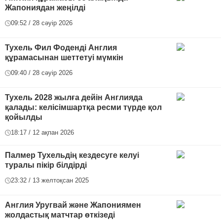
Жапониядан жеңілді
09:52 / 28 сәуір 2026
Тухель Фил Фоденді Англия
құрамасынан шеттетуі мүмкін
09:40 / 28 сәуір 2026
Тухель 2028 жылға дейін Англияда
қалады: келісімшартқа ресми түрде қол
қойылды
18:17 / 12 ақпан 2026
Палмер Тухельдің кездесуге келуі
туралы пікір білдірді
23:32 / 13 желтоқсан 2025
Англия Уругвай және Жапониямен
жолдастық матчтар өткізеді