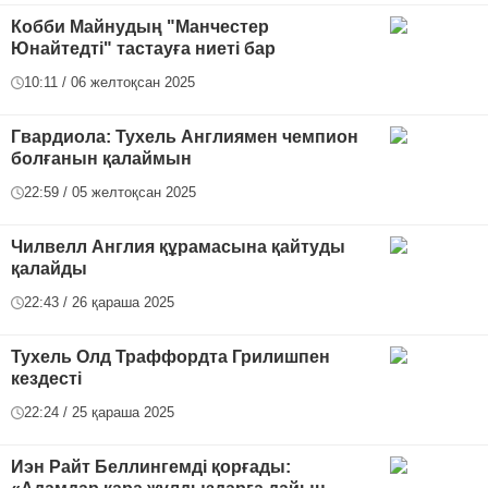
Кобби Майнудың "Манчестер
Юнайтедті" тастауға ниеті бар
10:11 / 06 желтоқсан 2025
Гвардиола: Тухель Англиямен чемпион
болғанын қалаймын
22:59 / 05 желтоқсан 2025
Чилвелл Англия құрамасына қайтуды
қалайды
22:43 / 26 қараша 2025
Тухель Олд Траффордта Грилишпен
кездесті
22:24 / 25 қараша 2025
Иэн Райт Беллингемді қорғады: