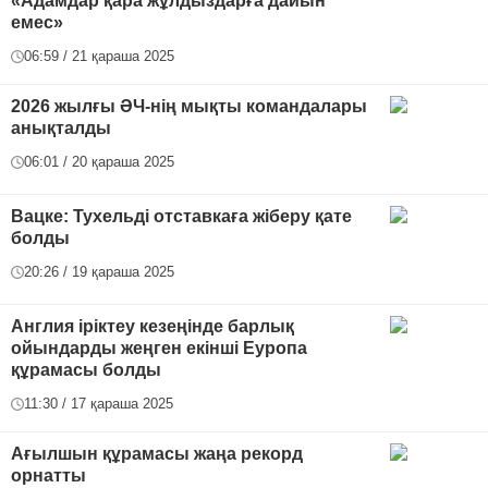
«Адамдар қара жұлдыздарға дайын
емес»
06:59 / 21 қараша 2025
2026 жылғы ӘЧ-нің мықты командалары
анықталды
06:01 / 20 қараша 2025
Вацке: Тухельді отставкаға жіберу қате
болды
20:26 / 19 қараша 2025
Англия іріктеу кезеңінде барлық
ойындарды жеңген екінші Еуропа
құрамасы болды
11:30 / 17 қараша 2025
Ағылшын құрамасы жаңа рекорд
орнатты