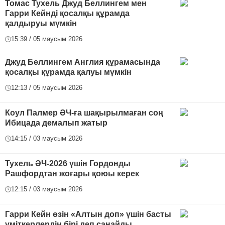
Томас Тухель Джуд Беллингем мен
Гарри Кейнді қосалқы құрамда
қалдыруы мүмкін
15:39 / 05 маусым 2026
Джуд Беллингем Англия құрамасында
қосалқы құрамда қалуы мүмкін
12:13 / 05 маусым 2026
Коул Палмер ӘЧ-ға шақырылмаған соң
Ибицада демалып жатыр
14:15 / 03 маусым 2026
Тухель ӘЧ-2026 үшін Гордонды
Рашфордтан жоғары қоюы керек
12:15 / 03 маусым 2026
Гарри Кейн өзін «Алтын доп» үшін басты
үміткерлердің бірі деп санайды