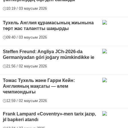
10:19 / 03 маусым 2026
Тухель Англия құрамасының жиынына
төрт жас талантты шақырды
09:40 / 03 маусым 2026
Steffen Freund: Angliya JCh-2026-da
Germaniyadan góri joǵary múmkindikke ie
21:56 / 02 маусым 2026
Томас Тухель және Гарри Кейн:
Англияның мақсаты — әлем
чемпиондығы
12:59 / 02 маусым 2026
Frank Lampard «Coventry»-men tarix jazıp,
jıl bapkeri atandı