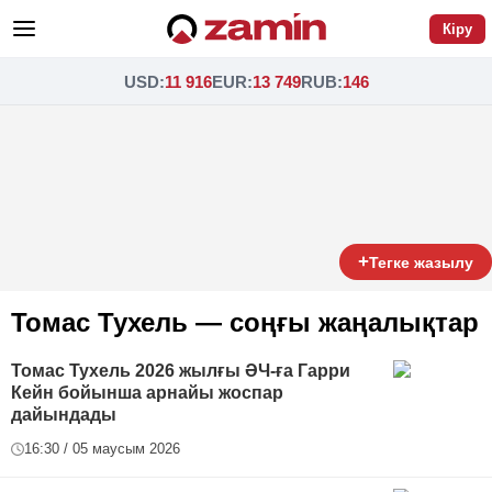
Кіру
USD
:
11 916
EUR
:
13 749
RUB
:
146
+
Тегке жазылу
Томас Тухель — соңғы жаңалықтар
Томас Тухель 2026 жылғы ӘЧ-ға Гарри
Кейн бойынша арнайы жоспар
дайындады
16:30 / 05 маусым 2026