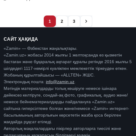
1
2
3
САЙТ ҲАҚИДА
«Zamin» — Өзбекстан жаңалықтары.
«Zamin.uz» жобасы 2014 жылғы 1 желтоқсанда өз қызметін
бастаған және бұқаралық ақпарат құралы ретінде 2016 жылғы 5
шілдедегі 1117-нөмірлі куәлікпен мемлекеттік тіркеуден өткен.
Жобаның құрылтайшысы — «ALLTEN» ЖШС.
Электрондық пошта:
info@zamin.uz
.
Мәтіндік материалдарды толық көшіруге немесе ішінара
дәйексөз келтіруге, сондай-ақ фото, графикалық, аудио және/
немесе бейнематериалдарды пайдалануға «Zamin.uz»
сайтына гиперсілтеме болған және/немесе «Zamin» интернет-
басылымының авторлығын көрсететін жазба қоса берілген
жағдайда рұқсат етіледі.
Авторлық мақалалардағы пікірлер авторларға тиесілі және
редакцияның көзқарасын білдірмеуі мүмкін.