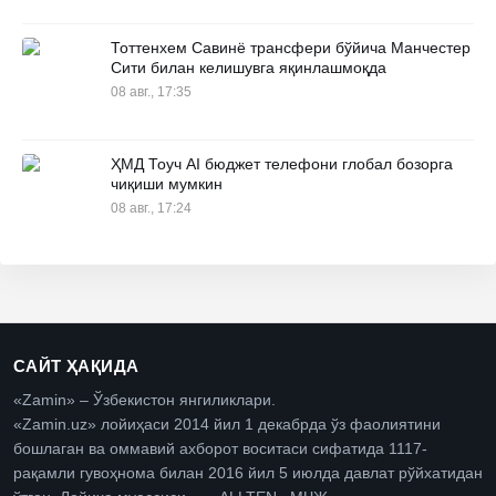
Тоттенхем Савинё трансфери бўйича Манчестер
Сити билан келишувга яқинлашмоқда
08 авг., 17:35
ҲМД Тоуч AI бюджет телефони глобал бозорга
чиқиши мумкин
08 авг., 17:24
САЙТ ҲАҚИДА
«Zamin» – Ўзбекистон янгиликлари.
«Zamin.uz» лойиҳаси 2014 йил 1 декабрда ўз фаолиятини
бошлаган ва оммавий ахборот воситаси сифатида 1117-
рақамли гувоҳнома билан 2016 йил 5 июлда давлат рўйхатидан