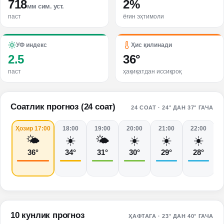
718
2%
мм сим. уст.
паст
ёғин эҳтимоли
УФ индекс
Ҳис қилинади
2.5
36
°
паст
ҳақиқатдан иссиқроқ
Соатлик прогноз (24 соат)
24 СОАТ
·
24° ДАН 37° ГАЧА
Ҳозир 17:00
18:00
19:00
20:00
21:00
22:00
🌤️
☀️
🌤️
☀️
☀️
☀️
36
°
34
°
31
°
30
°
29
°
28
°
10 кунлик прогноз
ҲАФТАГА
·
23° ДАН 40° ГАЧА