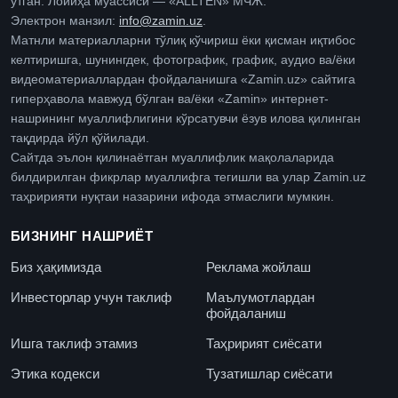
ўтган. Лойиҳа муассиси — «ALLTEN» МЧЖ.
Электрон манзил:
info@zamin.uz
.
Матнли материалларни тўлиқ кўчириш ёки қисман иқтибос
келтиришга, шунингдек, фотографик, график, аудио ва/ёки
видеоматериаллардан фойдаланишга «Zamin.uz» сайтига
гиперҳавола мавжуд бўлган ва/ёки «Zamin» интернет-
нашрининг муаллифлигини кўрсатувчи ёзув илова қилинган
тақдирда йўл қўйилади.
Сайтда эълон қилинаётган муаллифлик мақолаларида
билдирилган фикрлар муаллифга тегишли ва улар Zamin.uz
таҳририяти нуқтаи назарини ифода этмаслиги мумкин.
БИЗНИНГ НАШРИЁТ
Биз ҳақимизда
Реклама жойлаш
Инвесторлар учун таклиф
Маълумотлардан
фойдаланиш
Ишга таклиф этамиз
Таҳририят сиёсати
Этика кодекси
Тузатишлар сиёсати