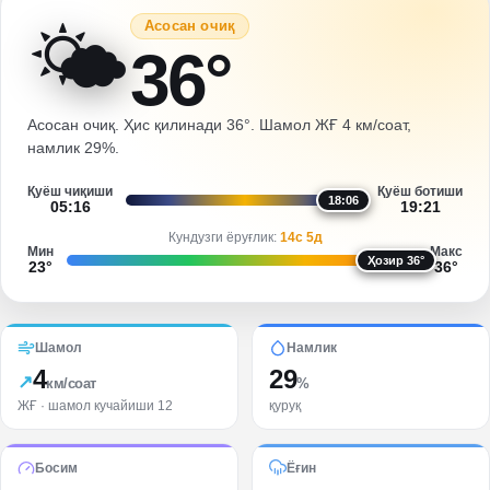
🌤️
Асосан очиқ
36
°
Асосан очиқ. Ҳис қилинади 36°. Шамол ЖҒ 4 км/соат,
намлик 29%.
Қуёш чиқиши
Қуёш ботиши
18:06
05:16
19:21
Кундузги ёруғлик
:
14с 5д
Мин
Макс
Ҳозир
36
°
23
°
36
°
Шамол
Намлик
4
29
↗
км/соат
%
ЖҒ
· шамол кучайиши 12
қуруқ
Босим
Ёғин