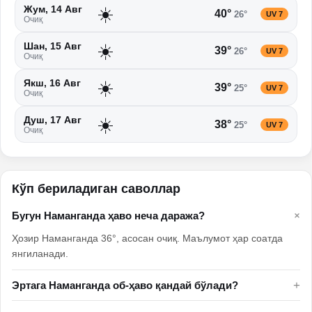
☀️
Жум, 14 Авг
40
°
26
°
UV
7
Очиқ
☀️
Шан, 15 Авг
39
°
26
°
UV
7
Очиқ
☀️
Якш, 16 Авг
39
°
25
°
UV
7
Очиқ
☀️
Душ, 17 Авг
38
°
25
°
UV
7
Очиқ
Кўп бериладиган саволлар
+
Бугун Наманганда ҳаво неча даража?
Ҳозир Наманганда 36°, асосан очиқ. Маълумот ҳар соатда
янгиланади.
+
Эртага Наманганда об-ҳаво қандай бўлади?