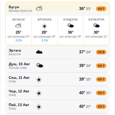
⛅
Бугун
36
°
23
°
UV
7
Қисман булутли
КЕЧАСИ
ЭРТАЛАБ
КУНДУЗИ
КЕЧҚУРУН
⛅
☀️
🌤️
🌤️
25
°
28
°
36
°
30
°
ҳис қилинади
25
°
ҳис қилинади
30
°
ҳис қилинади
38
°
ҳис қилинади
31
°
💧2%
💧1%
☁️
Эртага
37
°
24
°
UV
8
Булутли
🌤️
Душ, 10 Авг
39
°
24
°
UV
7
Асосан очиқ
☀️
Сеш, 11 Авг
39
°
25
°
UV
7
Очиқ
☀️
Чор, 12 Авг
40
°
25
°
UV
7
Очиқ
☀️
Пай, 13 Авг
40
°
27
°
UV
7
Очиқ