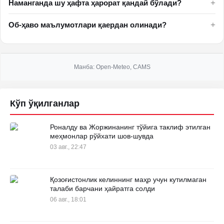
+
Наманганда шу ҳафта ҳарорат қандай бўлади?
+
Об-ҳаво маълумотлари қаердан олинади?
Манба
: Open-Meteo, CAMS
Кўп ўқилганлар
Роналду ва Жоржинанинг тўйига таклиф этилган
меҳмонлар рўйхати шов-шувда
03 авг., 22:47
Қозоғистонлик келиннинг маҳр учун кутилмаган
талаби барчани ҳайратга солди
06 авг., 18:01