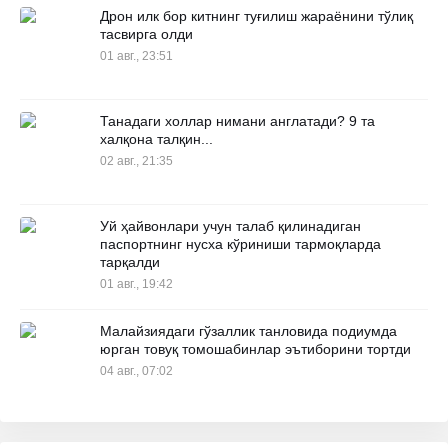
Дрон илк бор китнинг туғилиш жараёнини тўлиқ
тасвирга олди
01 авг., 23:51
Танадаги холлар нимани англатади? 9 та
халқона талқин...
02 авг., 21:35
Уй ҳайвонлари учун талаб қилинадиган
паспортнинг нусха кўриниши тармоқларда
тарқалди
01 авг., 19:42
Малайзиядаги гўзаллик танловида подиумда
юрган товуқ томошабинлар эътиборини тортди
04 авг., 07:02