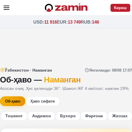
Кириш
USD
:
11 916
EUR
:
13 749
RUB
:
146
Ўзбекистон
·
Наманган
Янгиланди
:
08/08 17:07
Об-ҳаво
—
Наманган
Асосан очиқ. Ҳис қилинади 36°. Шамол ЖҒ 4 км/соат, намлик 29%.
Об-ҳаво
Ҳаво сифати
Тошкент
Андижон
Бухоро
Фарғона
Жиззах