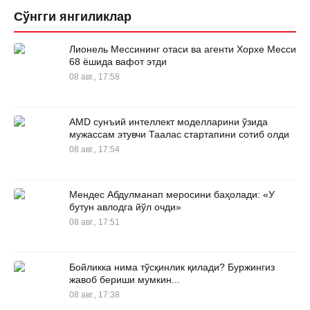
Сўнгги янгиликлар
Лионель Мессининг отаси ва агенти Хорхе Месси
68 ёшида вафот этди
08 авг., 17:58
AMD сунъий интеллект моделларини ўзида
мужассам этувчи Таалас стартапини сотиб олди
08 авг., 17:54
Мендес Абдулманап меросини баҳолади: «У
бутун авлодга йўл очди»
08 авг., 17:51
Бойликка нима тўсқинлик қилади? Буржингиз
жавоб бериши мумкин...
08 авг., 17:38